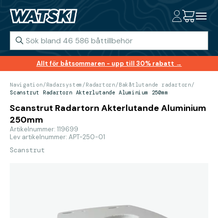
Allt för båtsommaren - upp till 30% rabatt →
Navigation
/
Radarsystem
/
Radartorn
/
Bakåtlutande radartorn
/
Scanstrut Radartorn Akterlutande Aluminium 250mm
Scanstrut Radartorn Akterlutande Aluminium
250mm
Artikelnummer: 119699
Lev artikelnummer: APT-250-01
Scanstrut