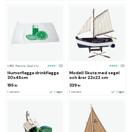
1852 Marine Quality
(1)
(1)
Humorflagga drinkflagga
Modell Skuta med segel
30x45cm
och åror 22x22 cm
195
339
kr
kr
1 variant
I lager
1 variant
I lager