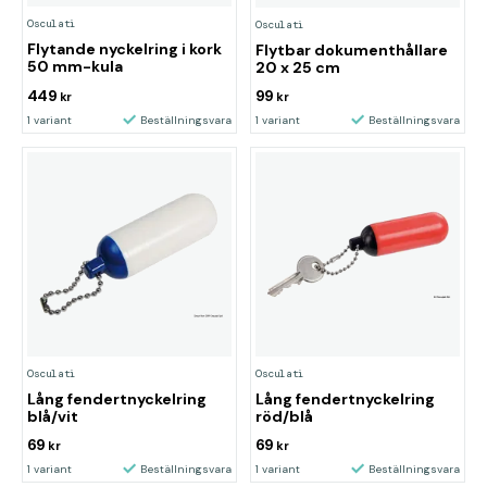
Osculati
Osculati
Flytande nyckelring i kork
Flytbar dokumenthållare
50 mm-kula
20 x 25 cm
449
99
kr
kr
1 variant
Beställningsvara
1 variant
Beställningsvara
Osculati
Osculati
Lång fendertnyckelring
Lång fendertnyckelring
blå/vit
röd/blå
69
69
kr
kr
1 variant
Beställningsvara
1 variant
Beställningsvara