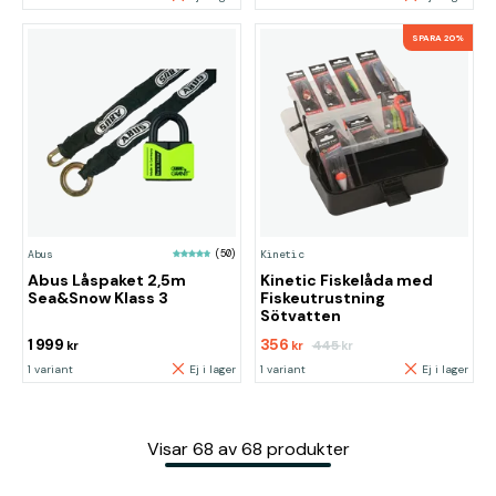
SPARA 20%
Abus
(50)
Kinetic
Abus Låspaket 2,5m
Kinetic Fiskelåda med
Sea&Snow Klass 3
Fiskeutrustning
Sötvatten
1 999
356
445
kr
kr
kr
1 variant
Ej i lager
1 variant
Ej i lager
Visar
68
av
68
produkter