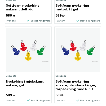
Softfoam nyckelring
Softfoam nyckelring
ankarmodell röd
motorbåt gul
589
589
kr
kr
1 variant
Beställningsvara
1 variant
Beställningsvara
Osculati
Osculati
Nyckelring i mjukskum,
Softfoam nyckelring
ankare, gul
ankare, blandade färger,
förpackning med N. 10
assorterade artiklar
589
589
kr
kr
1 variant
Beställningsvara
1 variant
Beställningsvara