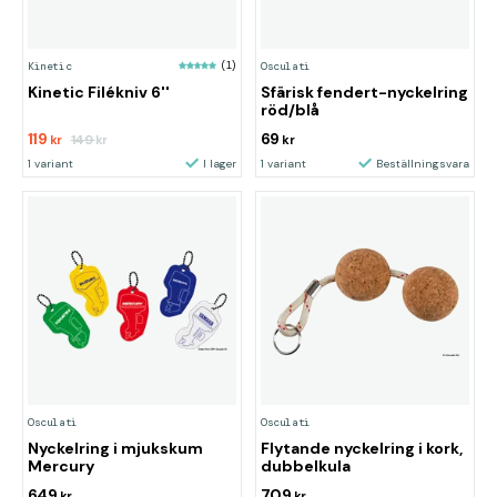
Kinetic
(1)
Osculati
Kinetic Filékniv 6''
Sfärisk fendert-nyckelring
röd/blå
119
69
149
kr
kr
kr
1 variant
I lager
1 variant
Beställningsvara
Osculati
Osculati
Nyckelring i mjukskum
Flytande nyckelring i kork,
Mercury
dubbelkula
649
709
kr
kr