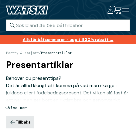
Allt för båtsommaren - upp till 30% rabatt →
Pentry & Komfort
/
Presentartiklar
Presentartiklar
Behöver du presenttips?
Det är alltid klurigt att komma på vad man ska ge i
julklapp eller i födelsedagspresent. Det vi kan slå fast är
att när man ger bort en riktigt bra och genomtänkt
present är känslan bättre än när man får egna
Visa mer
presenter.
Här hittar du presenttips för alla tillfällen, men kanske
Tillbaka
främst för de båt- och friluftsintresserade.