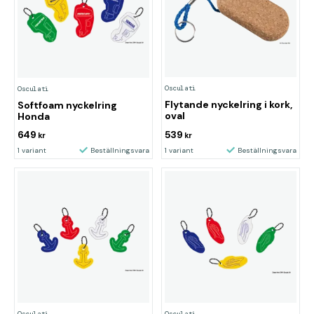
Osculati
Osculati
Flytande nyckelring i kork,
Softfoam nyckelring
oval
Honda
649
539
kr
kr
1 variant
Beställningsvara
1 variant
Beställningsvara
Osculati
Osculati