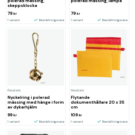
polerad mässing,
polerad mässing, lampa
skeppsklocka
79
79
kr
kr
1 variant
Beställningsvara
1 variant
Beställningsvara
Osculati
Osculati
Nyckelring i polerad
Flytande
mässing med hänge i form
dokumenthållare 20 x 35
av dykarhjälm
cm
99
109
kr
kr
1 variant
Beställningsvara
1 variant
Beställningsvara