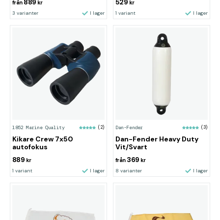
889
529
från
kr
kr
3 varianter
I lager
1 variant
I lager
1852 Marine Quality
(2)
Dan-Fender
(3)
Kikare Crew 7x50
Dan-Fender Heavy Duty
autofokus
Vit/Svart
889
369
kr
från
kr
1 variant
I lager
8 varianter
I lager