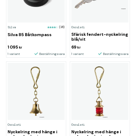
Osculati
Silva
(16)
Sfärisk fendert-nyckelring
Silva 85 Båtkompass
blå/vit
1 095
69
kr
kr
1 variant
Beställningsvara
1 variant
Beställningsvara
Osculati
Osculati
Nyckelring med hänge i
Nyckelring med hänge i