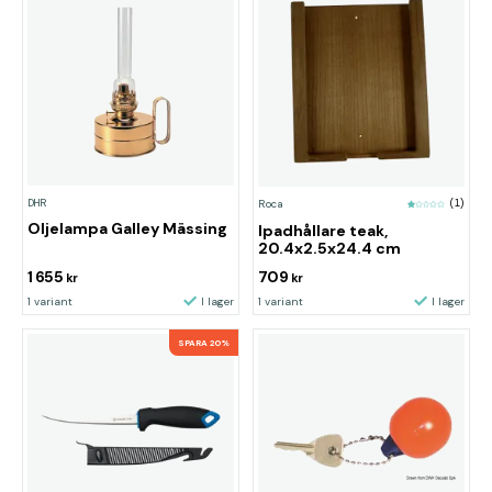
DHR
Roca
(1)
Oljelampa Galley Mässing
Ipadhållare teak,
20.4x2.5x24.4 cm
1 655
709
kr
kr
1 variant
I lager
1 variant
I lager
SPARA 20%