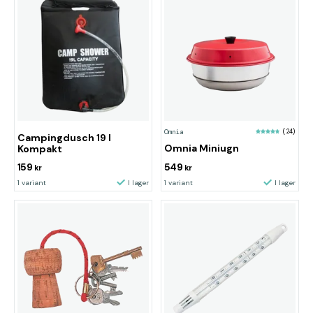
Omnia
(24)
Campingdusch 19 l
Omnia Miniugn
Kompakt
159
549
kr
kr
1 variant
I lager
1 variant
I lager