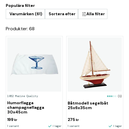
Populära filter
Varumärken (61)
Sortera efter
Alla filter
Produkter: 68
1852 Marine Quality
(1)
Humorflagga
Båtmodell segelbåt
champagneflagga
25x6x35cm
30x45cm
199
275
kr
kr
1 variant
I lager
1 variant
I lager