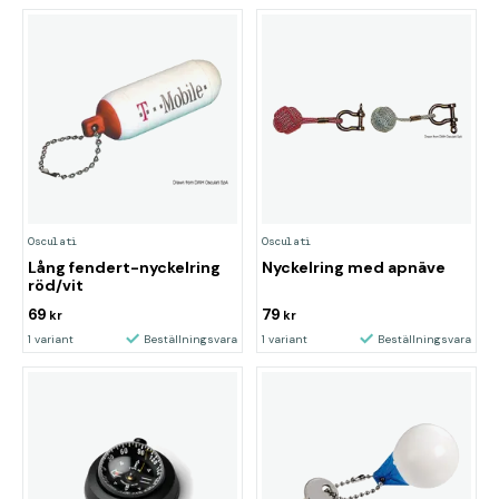
Osculati
Osculati
Lång fendert-nyckelring
Nyckelring med apnäve
röd/vit
69
79
kr
kr
1 variant
Beställningsvara
1 variant
Beställningsvara