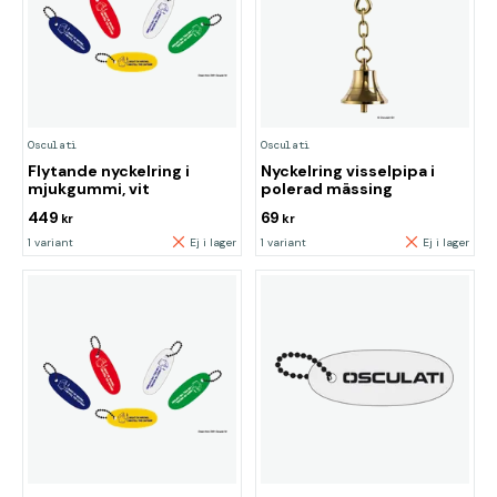
Osculati
Osculati
Flytande nyckelring i
Nyckelring visselpipa i
mjukgummi, vit
polerad mässing
449
69
kr
kr
1 variant
Ej i lager
1 variant
Ej i lager