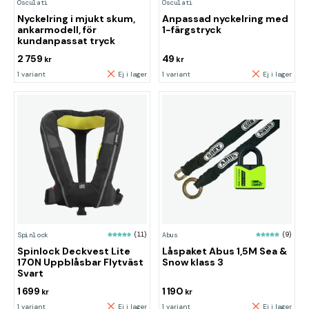
Osculati
Osculati
Nyckelring i mjukt skum,
Anpassad nyckelring med
ankarmodell, för
1-färgstryck
kundanpassat tryck
2 759
49
kr
kr
1 variant
Ej i lager
1 variant
Ej i lager
Spinlock
(11)
Abus
(9)
Spinlock Deckvest Lite
Låspaket Abus 1,5M Sea &
170N Uppblåsbar Flytväst
Snow klass 3
Svart
1 699
1 190
kr
kr
1 variant
Ej i lager
1 variant
Ej i lager