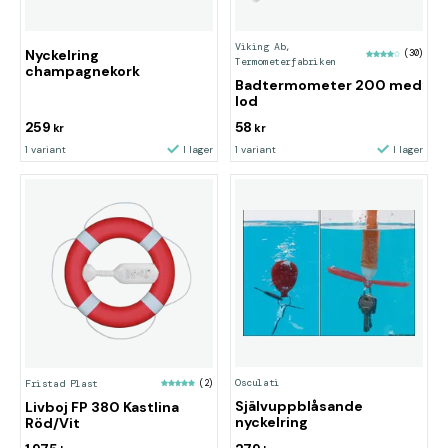
Viking Ab,
Nyckelring
(30)
Termometerfabriken
champagnekork
Badtermometer 200 med
lod
259
58
kr
kr
1 variant
I lager
1 variant
I lager
Osculati
Fristad Plast
(2)
Självuppblåsande
Livboj FP 380 Kastlina
nyckelring
Röd/Vit