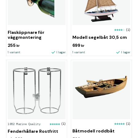
(1)
Flasköppnare för
väggmontering
Modell segelbåt 30,5 cm
255
699
kr
kr
1 variant
I lager
1 variant
I lager
(1)
1852 Marine Quality
(1)
Båtmodell roddbåt
Fenderhållare Rostfritt