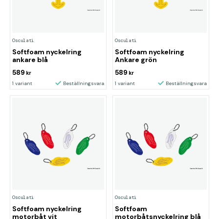
Osculati
Osculati
Softfoam nyckelring
Softfoam nyckelring
ankare blå
Ankare grön
589
589
kr
kr
1 variant
Beställningsvara
1 variant
Beställningsvara
Osculati
Osculati
Softfoam nyckelring
Softfoam
motorbåt vit
motorbåtsnyckelring blå