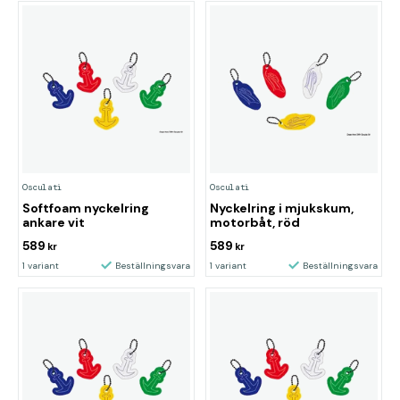
Osculati
Osculati
Softfoam nyckelring
Nyckelring i mjukskum,
ankare vit
motorbåt, röd
589
589
kr
kr
1 variant
Beställningsvara
1 variant
Beställningsvara