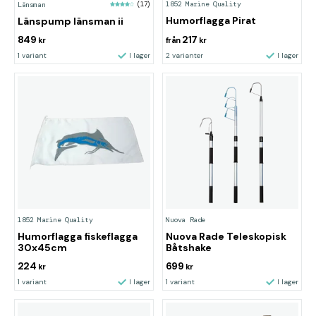
1852 Marine Quality
Länsman
(17)
Humorflagga Pirat
Länspump länsman ii
849
217
kr
från
kr
1 variant
I lager
2 varianter
I lager
1852 Marine Quality
Nuova Rade
Humorflagga fiskeflagga
Nuova Rade Teleskopisk
30x45cm
Båtshake
224
699
kr
kr
1 variant
I lager
1 variant
I lager