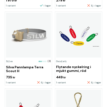
1 975
279
kr
kr
1 variant
I lager
1 variant
Ej i lager
Osculati
Silva
(3)
Flytande nyckelring i
Silva Pannlampa Terra
mjukt gummi, röd
Scout H
735
449
kr
kr
1 variant
Ej i lager
1 variant
Ej i lager