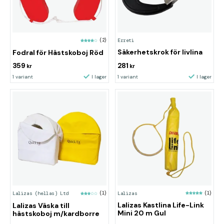
Erreti
(2)
Säkerhetskrok för livlina
Fodral för Hästskoboj Röd
359
281
kr
kr
1 variant
I lager
1 variant
I lager
Lalizas
(1)
Lalizas (hellas) Ltd
(1)
Lalizas Kastlina Life-Link
Lalizas Väska till
Mini 20 m Gul
hästskoboj m/kardborre