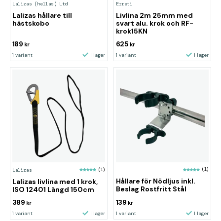
Lalizas (hellas) Ltd
Erreti
Lalizas hållare till
Livlina 2m 25mm med
hästskobo
svart alu. krok och RF-
krok15KN
189
625
kr
kr
1 variant
I lager
1 variant
I lager
(1)
Lalizas
(1)
Hållare för Nödljus inkl.
Lalizas livlina med 1 krok,
Beslag Rostfritt Stål
ISO 12401 Längd 150cm
389
139
kr
kr
1 variant
I lager
1 variant
I lager