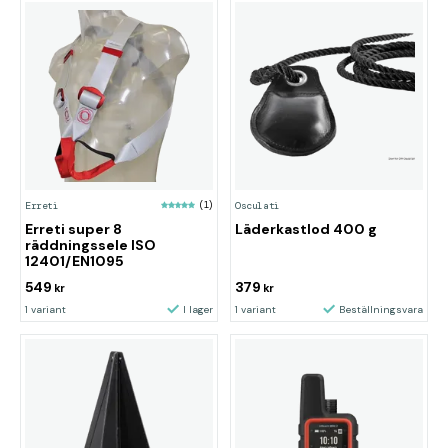
Erreti
(1)
Osculati
Erreti super 8
Läderkastlod 400 g
räddningssele ISO
12401/EN1095
549
379
kr
kr
1 variant
I lager
1 variant
Beställningsvara