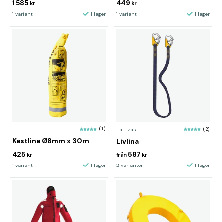
1 585
449
kr
kr
1 variant
I lager
1 variant
I lager
(1)
Lalizas
(2)
Kastlina Ø8mm x 30m
Livlina
425
587
kr
från
kr
1 variant
I lager
2 varianter
I lager