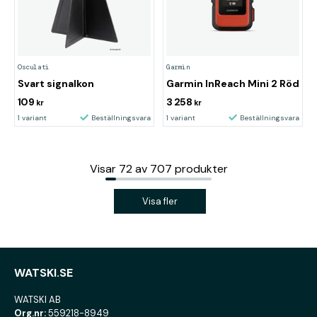
Osculati
Garmin
Svart signalkon
Garmin InReach Mini 2 Röd
109
3 258
kr
kr
1 variant
Beställningsvara
1 variant
Beställningsvara
Visar
72
av
707
produkter
Visa fler
WATSKI.SE
WATSKI AB
Org.nr:
559218-8949