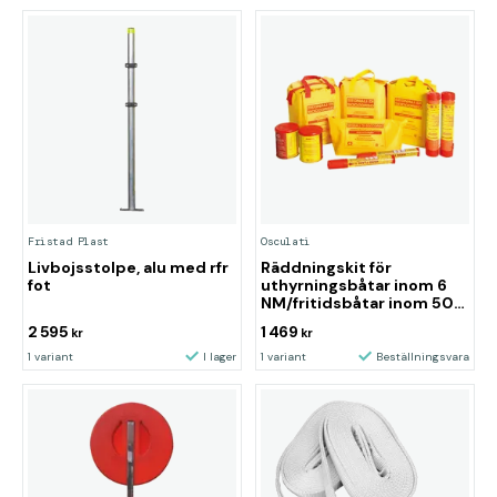
Fristad Plast
Osculati
Livbojsstolpe, alu med rfr
Räddningskit för
fot
uthyrningsbåtar inom 6
NM/fritidsbåtar inom 50
NM
2 595
1 469
kr
kr
1 variant
I lager
1 variant
Beställningsvara