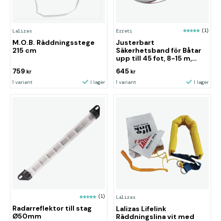
Lalizas
Erreti
(1)
M.O.B. Räddningsstege
Justerbart
215 cm
Säkerhetsband för Båtar
upp till 45 fot, 8-15 m,
1500 kg Brottstyrka, CE
759
645
kr
kr
1 variant
I lager
1 variant
I lager
(1)
Lalizas
Radarreflektor till stag
Lalizas Lifelink
Ø50mm
Räddningslina vit med