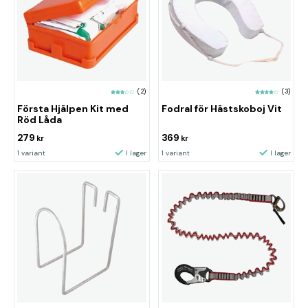
(2)
(3)
Första Hjälpen Kit med
Fodral för Hästskoboj Vit
Röd Låda
279
369
kr
kr
1 variant
I lager
1 variant
I lager