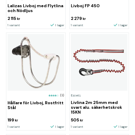
Lalizas Livboj med Flytlina
Livboj FP 450
och Nödljus
2 115
2 279
kr
kr
1 variant
I lager
1 variant
I lager
Erreti
(1)
Livlina 2m 25mm med
Hållare för Livboj, Rostfritt
svart alu. säkerhetskrok
Stål
15KN
199
505
kr
kr
1 variant
I lager
1 variant
I lager