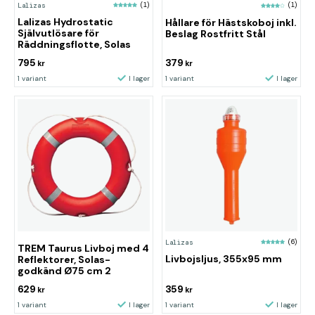
Lalizas
(1)
(1)
Lalizas Hydrostatic
Hållare för Hästskoboj inkl.
Självutlösare för
Beslag Rostfritt Stål
Räddningsflotte, Solas
795
379
kr
kr
1 variant
I lager
1 variant
I lager
Lalizas
(6)
TREM Taurus Livboj med 4
Livbojsljus, 355x95 mm
Reflektorer, Solas-
godkänd Ø75 cm 2
629
359
kr
kr
1 variant
I lager
1 variant
I lager