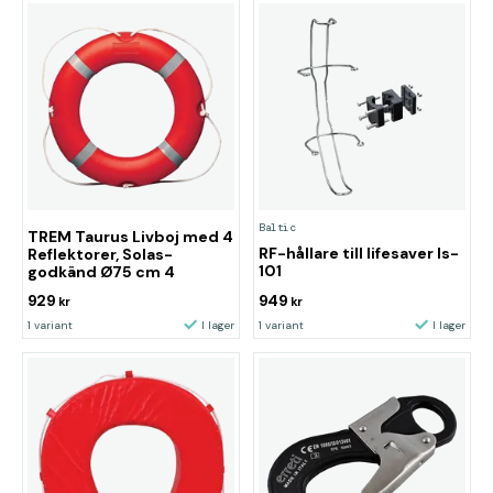
Baltic
TREM Taurus Livboj med 4
RF-hållare till lifesaver ls-
Reflektorer, Solas-
101
godkänd Ø75 cm 4
929
949
kr
kr
1 variant
I lager
1 variant
I lager