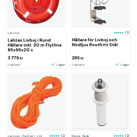
(1)
Lalizas
Hållare för Livboj och
Lalizas Livboj i Rund
Nödljus Rostfritt Stål
Hållare inkl. 30 m Flytlina
85x95x20 c
3 779
295
kr
kr
1 variant
I lager
1 variant
I lager
Lalizas (hellas) Ltd
(1)
Nuova Rade
(2)