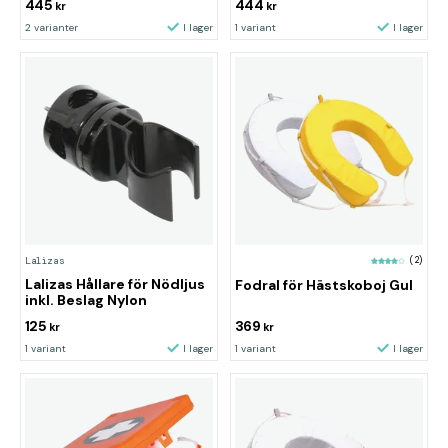
445
444
kr
kr
2 varianter
I lager
1 variant
I lager
Lalizas
(2)
Lalizas Hållare för Nödljus
Fodral för Hästskoboj Gul
inkl. Beslag Nylon
125
369
kr
kr
1 variant
I lager
1 variant
I lager