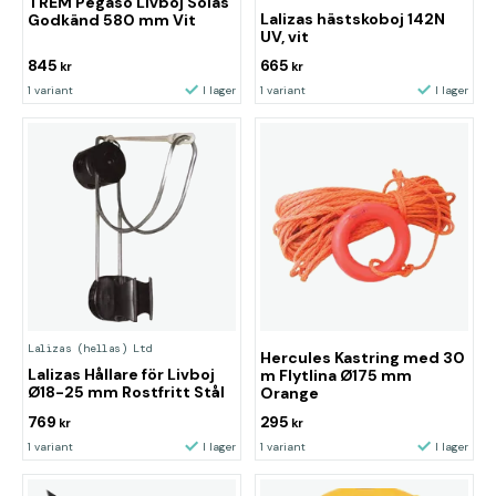
TREM Pegaso Livboj Solas
Lalizas hästskoboj 142N
Godkänd 580 mm Vit
UV, vit
845
665
kr
kr
1 variant
I lager
1 variant
I lager
Lalizas (hellas) Ltd
Hercules Kastring med 30
Lalizas Hållare för Livboj
m Flytlina Ø175 mm
Ø18-25 mm Rostfritt Stål
Orange
769
295
kr
kr
1 variant
I lager
1 variant
I lager