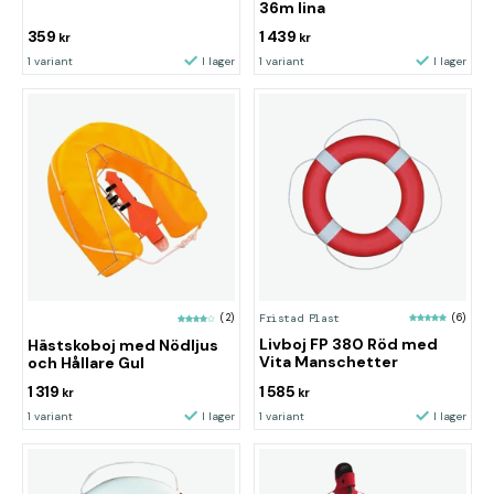
36m lina
359
1 439
kr
kr
1 variant
I lager
1 variant
I lager
Fristad Plast
(6)
(2)
Livboj FP 380 Röd med
Hästskoboj med Nödljus
Vita Manschetter
och Hållare Gul
1 319
1 585
kr
kr
1 variant
I lager
1 variant
I lager