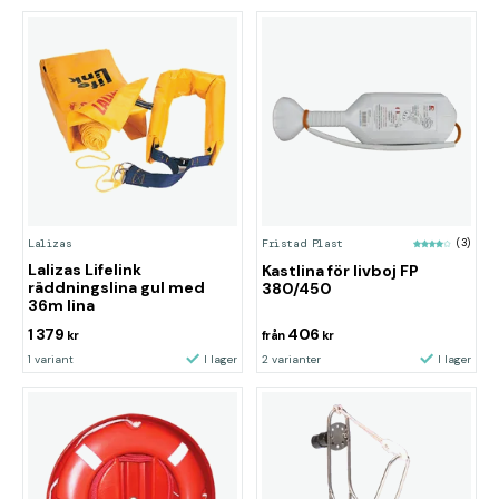
Lalizas
Fristad Plast
(3)
Lalizas Lifelink
Kastlina för livboj FP
räddningslina gul med
380/450
36m lina
1 379
406
kr
från
kr
1 variant
I lager
2 varianter
I lager