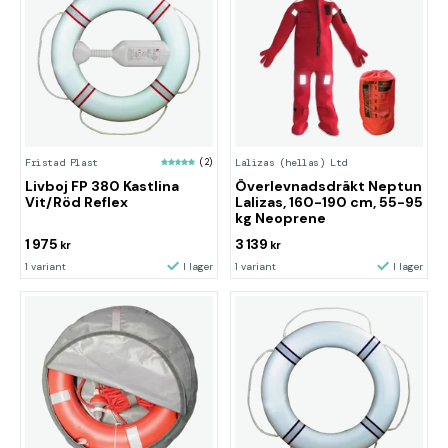
Fristad Plast
(2)
Lalizas (hellas) Ltd
Livboj FP 380 Kastlina
Överlevnadsdräkt Neptun
Vit/Röd Reflex
Lalizas, 160-190 cm, 55-95
kg Neoprene
1 975
3 139
kr
kr
1 variant
I lager
1 variant
I lager