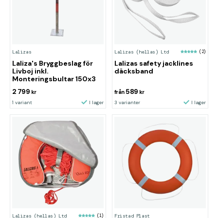
Lalizas
Lalizas (hellas) Ltd
(2)
Laliza's Bryggbeslag för
Lalizas safety jacklines
Livboj inkl.
däcksband
Monteringsbultar 150x3
2 799
589
kr
från
kr
1 variant
I lager
3 varianter
I lager
Lalizas (hellas) Ltd
(1)
Fristad Plast