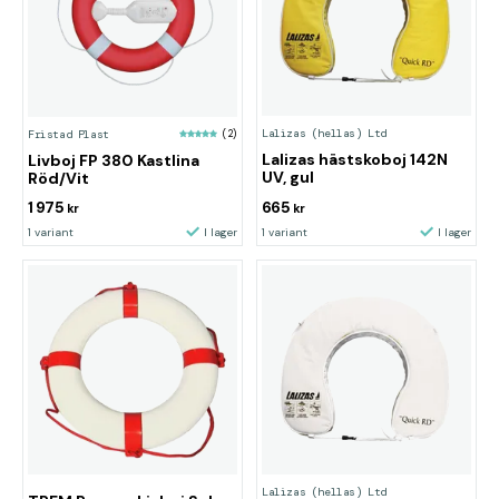
Lalizas (hellas) Ltd
Fristad Plast
(2)
Lalizas hästskoboj 142N
Livboj FP 380 Kastlina
UV, gul
Röd/Vit
1 975
665
kr
kr
1 variant
I lager
1 variant
I lager
Lalizas (hellas) Ltd