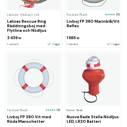
Lalizas (hellas) Ltd
Fristad Plast
(6)
Lalizas Rescue Ring
Livboj FP 380 Marinblå/Vit
Räddningsboj med
Reflex
Flytlina och Nödljus
3 439
1 585
kr
kr
1 variant
I lager
1 variant
I lager
Fristad Plast
(6)
Nuova Rade
Livboj FP 380 Vit med
Nuova Rade Stella Nödljus
Röda Manschetter
LED, LR20 Batteri