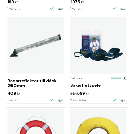
169
1 975
kr
kr
1 variant
I lager
1 variant
I lager
Lalizas
(1)
Radarreflektor till däck
Säkerhetssele
Ø50mm
409
599
kr
från
kr
1 variant
I lager
2 varianter
I lager