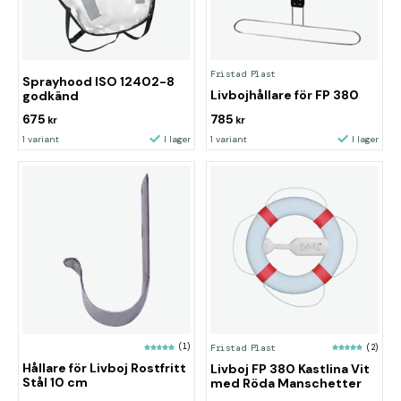
Fristad Plast
Sprayhood ISO 12402-8
Livbojhållare för FP 380
godkänd
675
785
kr
kr
1 variant
I lager
1 variant
I lager
(1)
Fristad Plast
(2)
Hållare för Livboj Rostfritt
Livboj FP 380 Kastlina Vit
Stål 10 cm
med Röda Manschetter