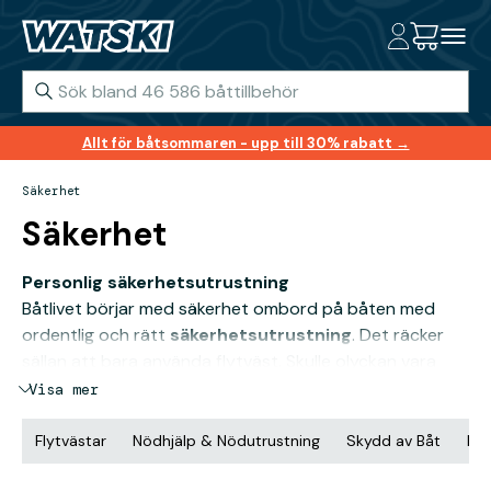
Allt för båtsommaren - upp till 30% rabatt →
Säkerhet
Säkerhet
Personlig säkerhetsutrustning
Båtlivet börjar med säkerhet ombord på båten med
ordentlig och rätt
säkerhetsutrustning
. Det räcker
sällan att bara använda flytväst. Skulle olyckan vara
framme gäller det att ha livboj, livlina, överlevnadsdräkt,
Visa mer
första hjälpen och mycket mer. Det krävs helt enkelt att
man är redo för alla utmaningar som havet kan ge en. Vi
Flytvästar
Nödhjälp & Nödutrustning
Skydd av Båt
Nöd
vill att alla ska vara trygga på båten och vid vattnet,