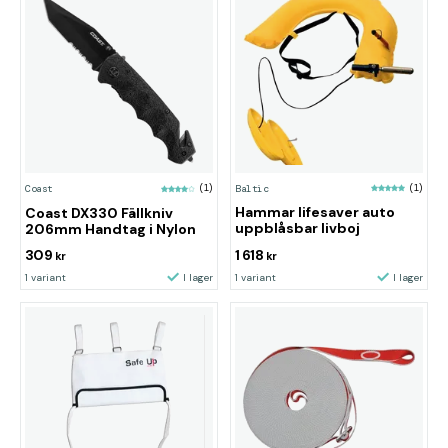
Baltic
(1)
Coast
(1)
Hammar lifesaver auto
Coast DX330 Fällkniv
uppblåsbar livboj
206mm Handtag i Nylon
309
1 618
kr
kr
1 variant
I lager
1 variant
I lager