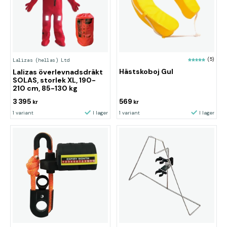
(5)
Lalizas (hellas) Ltd
Hästskoboj Gul
Lalizas överlevnadsdräkt
SOLAS, storlek XL, 190-
210 cm, 85-130 kg
3 395
569
kr
kr
1 variant
I lager
1 variant
I lager