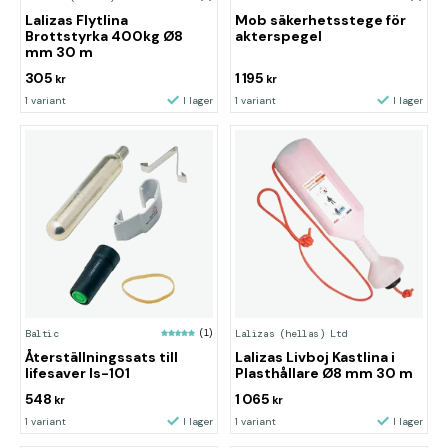
Lalizas Flytlina
Mob säkerhetsstege för
Brottstyrka 400kg Ø8
akterspegel
mm 30 m
305
1 195
kr
kr
1 variant
I lager
1 variant
I lager
Baltic
(1)
Lalizas (hellas) Ltd
Återställningssats till
Lalizas Livboj Kastlina i
lifesaver ls-101
Plasthållare Ø8 mm 30 m
548
1 065
kr
kr
1 variant
I lager
1 variant
I lager