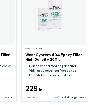
West System
West System 404 Epoxy Filler
High Density 250 g
ed epoxy
Fyllnadsmedel med hög densitet
Vid hög belastningar från beslag
För hålkälsfogar och utfyllnad
229
kr
ningsvara
1 variant
Beställningsvara