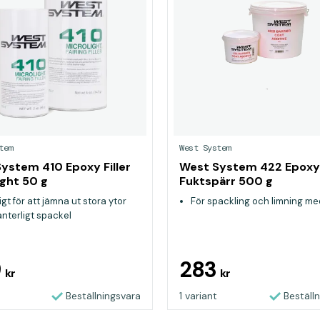
tem
West System
ystem 410 Epoxy Filler
West System 422 Epoxy Filler
ight 50 g
Fuktspärr 500 g
gt för att jämna ut stora ytor
För spackling och limning m
nterligt spackel
9
283
kr
kr
Beställningsvara
1 variant
Beställ