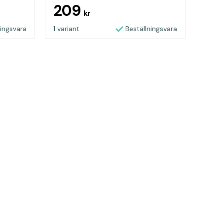
209
kr
ningsvara
1 variant
Beställningsvara