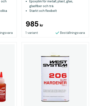
ll och
Epoxylim för metall, plast, glas,
glasfiber och trä.
olika
Starkt och flexibelt
985
kr
ningsvara
1 variant
Beställningsvara