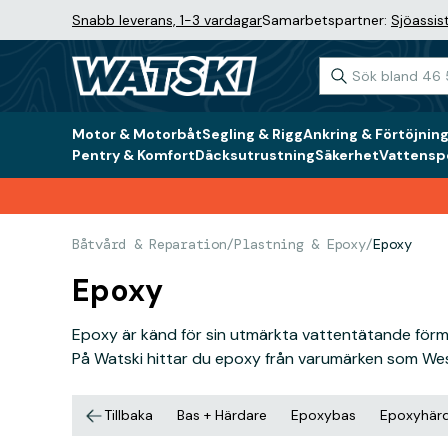
Snabb leverans, 1-3 vardagar
Samarbetspartner:
Sjöassis
Motor & Motorbåt
Segling & Rigg
Ankring & Förtöjnin
Pentry & Komfort
Däcksutrustning
Säkerhet
Vattenspo
Båtvård & Reparation
/
Plastning & Epoxy
/
Epoxy
Epoxy
Epoxy är känd för sin utmärkta vattentätande förmå
På Watski hittar du epoxy från varumärken som Wes
Tillbaka
Bas + Härdare
Epoxybas
Epoxyhär