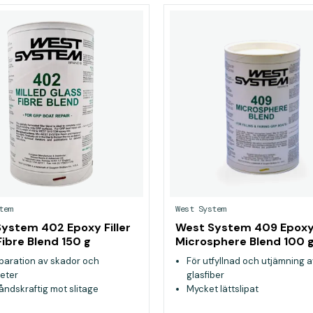
tem
West System
ystem 402 Epoxy Filler
West System 409 Epoxy 
Fibre Blend 150 g
Microsphere Blend 100 
eparation av skador och
För utfyllnad och utjämning a
heter
glasfiber
åndskraftig mot slitage
Mycket lättslipat