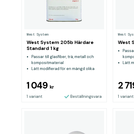
West System
West Sys
West System 205b Härdare
West S
Standard 1 kg
Passar
Passar till glasfiber, trä, metall och
kompo
kompositmaterial
Lätt m
Lätt modifierad för en mängd olika
ända
ändamål
Ideali
Idealisk för konstruktion och
repara
1 049
2 7
kr
reparation i marina miljöer
1 variant
Beställningsvara
1 variant