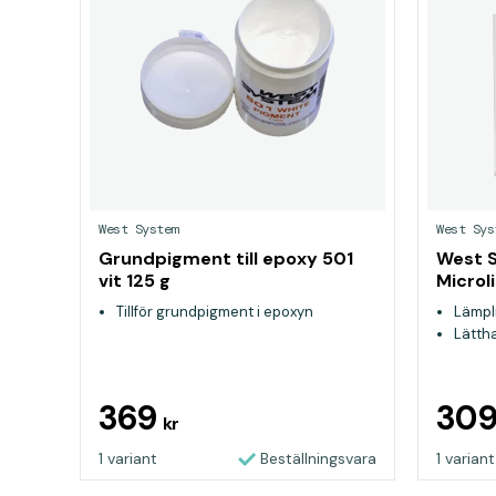
West System
West Sys
Grundpigment till epoxy 501
West S
vit 125 g
Microl
Tillför grundpigment i epoxyn
Lämpli
Lättha
369
30
kr
1 variant
Beställningsvara
1 variant