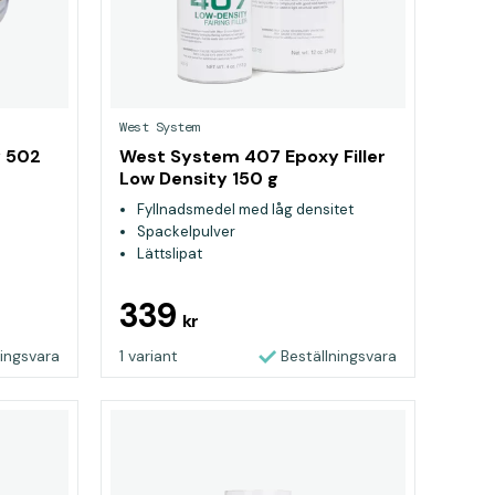
West System
y 502
West System 407 Epoxy Filler
Low Density 150 g
Fyllnadsmedel med låg densitet
Spackelpulver
Lättslipat
339
kr
ningsvara
1 variant
Beställningsvara