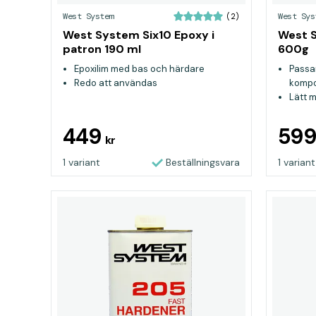
West System
West Sys
(2)
West System Six10 Epoxy i
West S
patron 190 ml
600g
Epoxilim med bas och härdare
Passar
Redo att användas
kompo
Lätt m
ända
Ideali
449
59
kr
repara
1 variant
Beställningsvara
1 variant