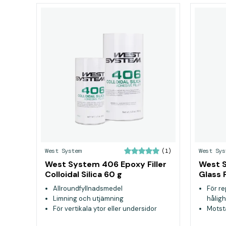
West System
West Sys
(1)
West System 406 Epoxy Filler
West S
Colloidal Silica 60 g
Glass 
Allroundfyllnadsmedel
För r
Limning och utjämning
hålig
För vertikala ytor eller undersidor
Motst