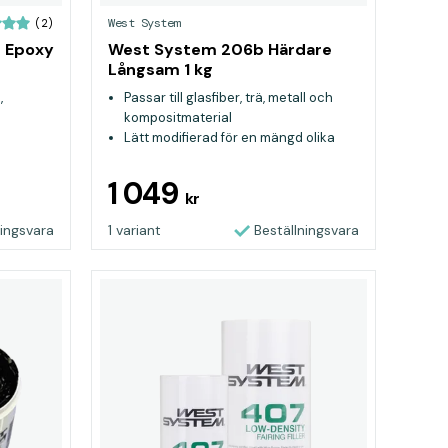
West System
(2)
0 Epoxy
West System 206b Härdare
Långsam 1 kg
,
Passar till glasfiber, trä, metall och
kompositmaterial
Lätt modifierad för en mängd olika
ändamål
Idealisk för konstruktion och
1 049
kr
reparation i marina miljöer
ningsvara
1 variant
Beställningsvara