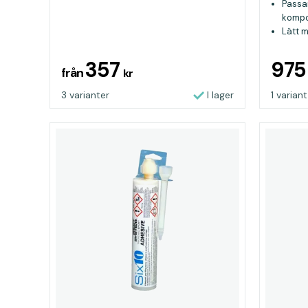
Passar
kompo
Lätt m
ända
Ideali
357
97
från
kr
repara
3 varianter
I lager
1 variant