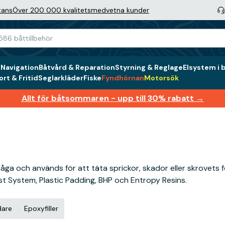
tans
Över 200 000 kvalitetsmedvetna kunder
g
Navigation
Båtvård & Reparation
Styrning & Reglage
Elsystem i 
rt & Fritid
Seglarkläder
Fiske
Fyndhörnan
Motorsök
Allt för båtsommaren - upp till 30% rabatt →
ga och används för att täta sprickor, skador eller skrovets f
t System, Plastic Padding, BHP och Entropy Resins.
dare
Epoxyfiller