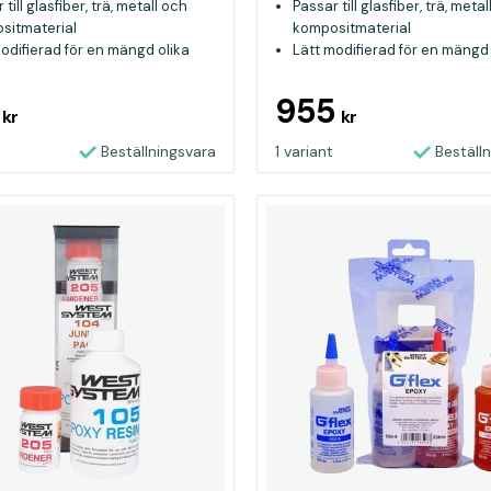
 till glasfiber, trä, metall och
Passar till glasfiber, trä, meta
sitmaterial
kompositmaterial
odifierad för en mängd olika
Lätt modifierad för en mängd 
mål
ändamål
sk för konstruktion och
Idealisk för konstruktion och
5
955
kr
kr
tion i marina miljöer
reparation i marina miljöer
Beställningsvara
1 variant
Beställ