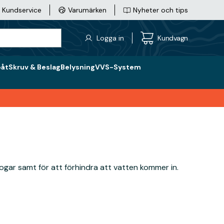
Kundservice
Varumärken
Nyheter och tips
Logga in
Kundvagn
båt
Skruv & Beslag
Belysning
VVS-System
ogar samt för att förhindra att vatten kommer in.