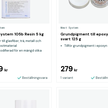
tem
West System
ystem 105b Resin 5 kg
Grundpigment till epox
svart 125 g
 till glasfiber, trä, metall och
sitmaterial
Tillför grundpigment i epoxyn
odifierad för en mängd olika
mål
sk för konstruktion och
tion i marina miljöer
19
279
kr
kr
Beställningsvara
1 variant
Beställ