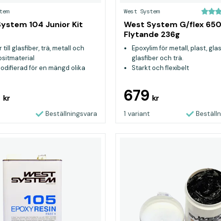
tem
West System
ystem 104 Junior Kit
West System G/flex 65
Flytande 236g
 till glasfiber, trä, metall och
Epoxylim för metall, plast, glas
sitmaterial
glasfiber och trä.
odifierad för en mängd olika
Starkt och flexibelt
mål
sk för konstruktion och
9
679
kr
kr
tion i marina miljöer
Beställningsvara
1 variant
Beställ