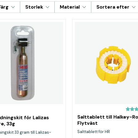
Färg
Storlek
Material
Sortera efter
Salttablett till Halkey-R
ningskit för Lalizas
Flytväst
re, 33g
Salttablett för HR
ngskit 33 gram till Lalizas-