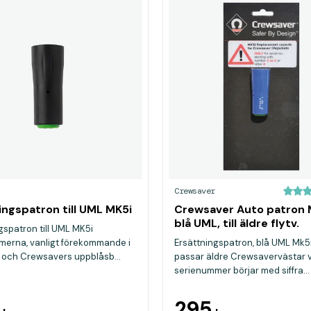
Crewsaver
ingspatron till UML MK5i
Crewsaver Auto patron 
blå UML, till äldre flytv.
gspatron till UML MK5i
erna, vanligt förekommande i
Ersättningspatron, blå UML Mk5
 och Crewsavers uppblåsb...
passar äldre Crewsavervästar 
serienummer börjar med siffra...
9
295