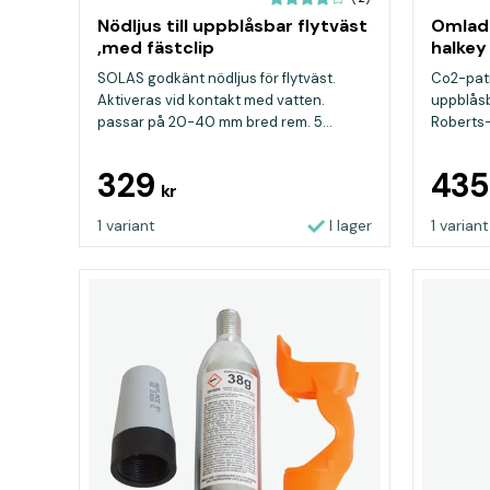
Nödljus till uppblåsbar flytväst
Omlad
,med fästclip
halkey
SOLAS godkänt nödljus för flytväst.
Co2-patro
Aktiveras vid kontakt med vatten.
uppblåsb
passar på 20-40 mm bred rem. 5...
Roberts-
329
43
kr
1 variant
I lager
1 variant