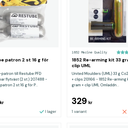
1852 Marine Quality
e patron 2 st 16 g för
1852 Re-arming kit 33 g
clip UML
-patron till Restube PFD
United Moulders (UML) 33 g Co
ar flytväst (2 st.) 207488 -
+ clips 213166 - 1852 Re-arming k
atron 2 st 16 g för P...
gram + clip UML Omladdn...
329
kr
kr
I lager
1 variant