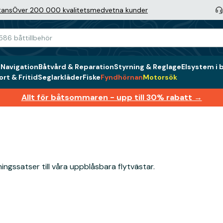
tans
Över 200 000 kvalitetsmedvetna kunder
g
Navigation
Båtvård & Reparation
Styrning & Reglage
Elsystem i 
rt & Fritid
Seglarkläder
Fiske
Fyndhörnan
Motorsök
Allt för båtsommaren - upp till 30% rabatt →
ningssatser till våra uppblåsbara flytvästar.