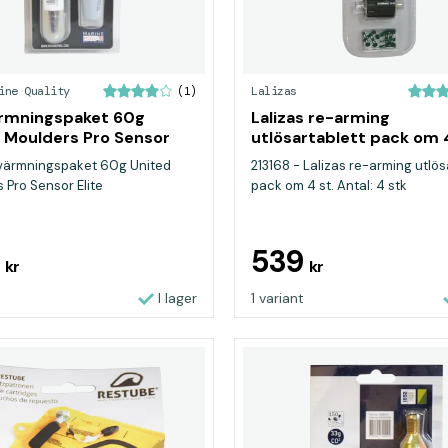
ine Quality
Lalizas
(1)
rmningspaket 60g
Lalizas re-arming
 Moulders Pro Sensor
utlösartablett pack om 4
värmningspaket 60g United
213168 - Lalizas re-arming utlös
 Pro Sensor Elite
pack om 4 st. Antal: 4 stk
9
539
kr
kr
I lager
1 variant