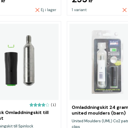
kr
kr
Ej i lager
1 variant
(1)
Omladdningskit 24 gra
ck Omladdningskit till
united moulders (barn)
st
United Moulders (UML) Co2 pat
ngskit till Spinlock
clips