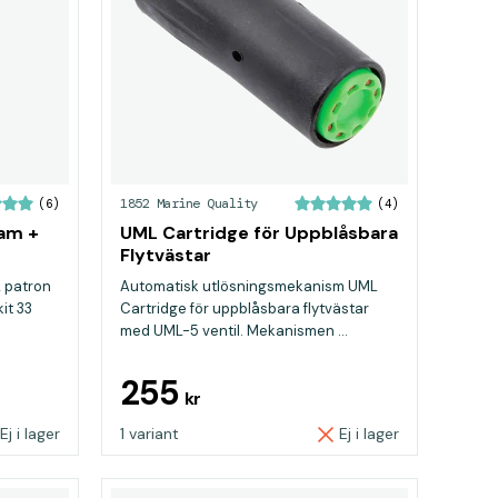
1852 Marine Quality
(6)
(4)
ram +
UML Cartridge för Uppblåsbara
Flytvästar
2 patron
Automatisk utlösningsmekanism UML
it 33
Cartridge för uppblåsbara flytvästar
med UML-5 ventil. Mekanismen ...
255
kr
Ej i lager
1 variant
Ej i lager