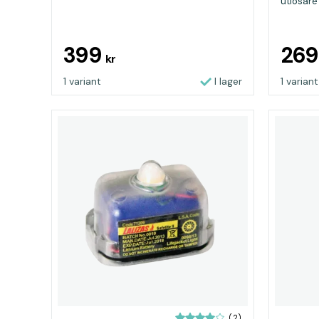
utlösare
399
26
kr
1 variant
I lager
1 variant
(2)