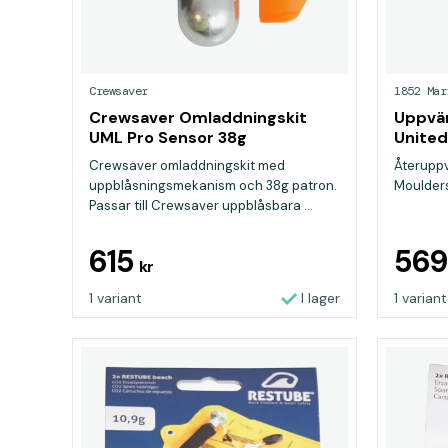
Crewsaver
1852 Mar
Crewsaver Omladdningskit
Uppvä
UML Pro Sensor 38g
United
Elite
Crewsaver omladdningskit med
Återupp
uppblåsningsmekanism och 38g patron.
Moulders
Passar till Crewsaver uppblåsbara ...
615
56
kr
1 variant
I lager
1 variant