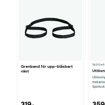
Spinlock
Grenband för upp-blåsbart
Utlösn
väst
Utlösnin
mekanism
Spinlock
319
35