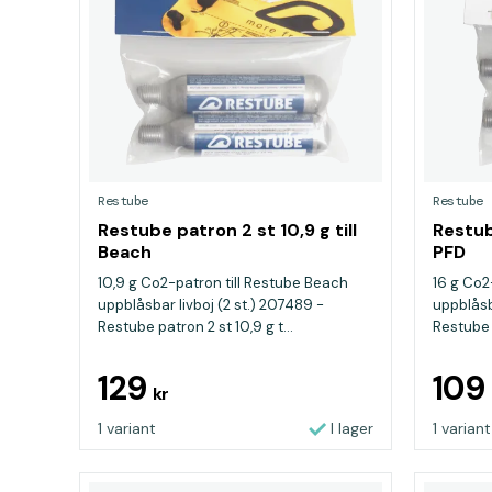
Restube
Restube
Restube patron 2 st 10,9 g till
Restub
Beach
PFD
10,9 g Co2-patron till Restube Beach
16 g Co2
uppblåsbar livboj (2 st.) 207489 -
uppblåsb
Restube patron 2 st 10,9 g t...
Restube p
129
109
kr
1 variant
I lager
1 variant