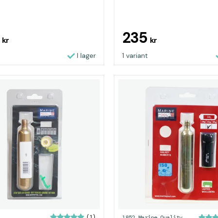
9
235
kr
kr
I lager
1 variant
(1)
1852 Marine Quality