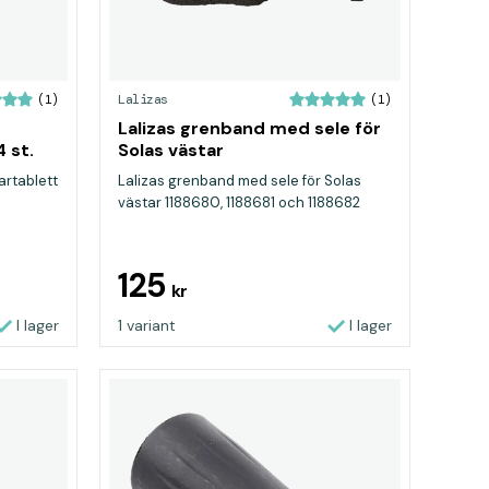
Lalizas
(1)
(1)
Lalizas grenband med sele för
 st.
Solas västar
artablett
Lalizas grenband med sele för Solas
västar 1188680, 1188681 och 1188682
125
kr
I lager
1 variant
I lager