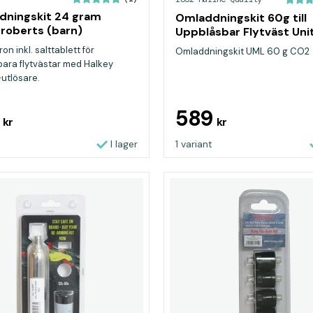
dningskit 24 gram
Omladdningskit 60g till
 roberts (barn)
Uppblåsbar Flytväst Uni
Moulders
n inkl. salttablett för
Omladdningskit UML 60 g CO2
ara flytvästar med Halkey
utlösare.
5
589
kr
kr
I lager
1 variant