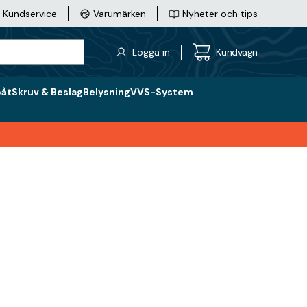
Kundservice
Varumärken
Nyheter och tips
Logga in
Kundvagn
båt
Skruv & Beslag
Belysning
VVS-System