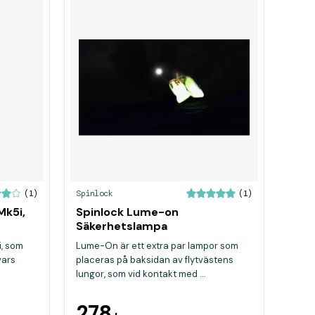
Spinlock
(1)
(1)
Mk5i,
Spinlock Lume-on
Säkerhetslampa
i, som
Lume-On är ett extra par lampor som
vars
placeras på baksidan av flytvästens
lungor, som vid kontakt med ...
278