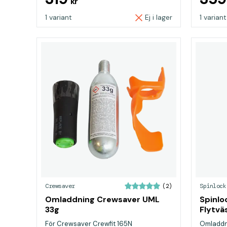
kr
1 variant
Ej i lager
1 variant
Crewsaver
Spinlock
(2)
Omladdning Crewsaver UML
Spinlo
33g
Flytvä
För Crewsaver Crewfit 165N
Omladdni