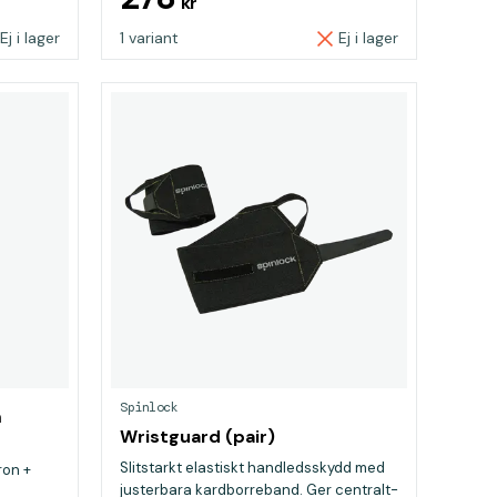
kr
Ej i lager
1 variant
Ej i lager
Spinlock
m
Wristguard (pair)
Slitstarkt elastiskt handledsskydd med
ron +
justerbara kardborreband. Ger centralt-