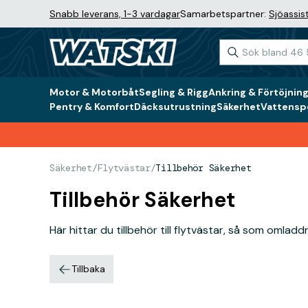
Snabb leverans, 1-3 vardagar
Samarbetspartner:
Sjöassis
Motor & Motorbåt
Segling & Rigg
Ankring & Förtöjnin
Pentry & Komfort
Däcksutrustning
Säkerhet
Vattenspo
Säkerhet
/
Flytvästar
/
Tillbehör Säkerhet
Tillbehör Säkerhet
Här hittar du tillbehör till flytvästar, så som omladd
Tillbaka