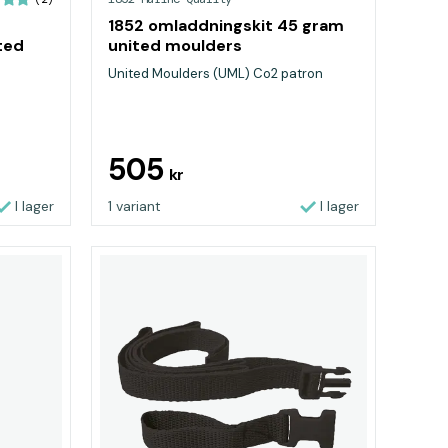
1852 omladdningskit 45 gram
ted
united moulders
United Moulders (UML) Co2 patron
505
kr
I lager
1 variant
I lager