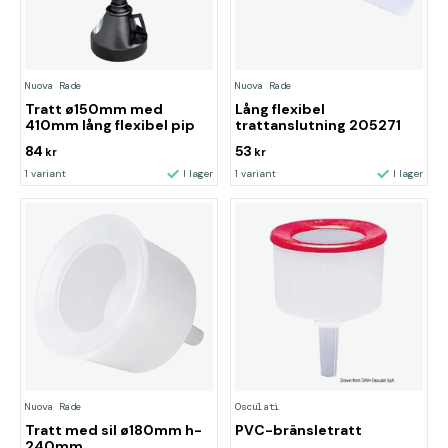
Nuova Rade
Nuova Rade
Tratt ø150mm med
Lång flexibel
410mm lång flexibel pip
trattanslutning 205271
84
53
kr
kr
1 variant
I lager
1 variant
I lager
Nuova Rade
Osculati
Tratt med sil ø180mm h-
PVC-bränsletratt
240mm