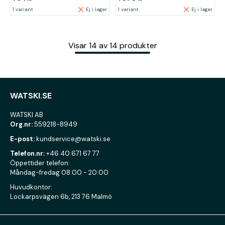
1 variant
Ej i lager
1 variant
Ej i lager
Visar
14
av
14
produkter
WATSKI.SE
WATSKI AB
Org.nr:
559218-8949
E-post:
kundservice@watski.se
Telefon.nr:
+46 40 671 67 77
Öppettider telefon:
Måndag-fredag 08:00 - 20:00
Huvudkontor:
Lockarpsvägen 6b, 213 76 Malmö