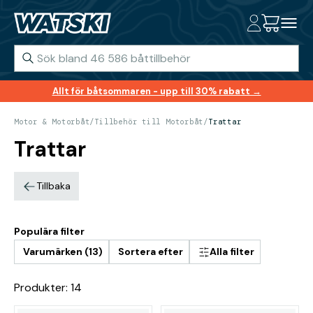
Allt för båtsommaren - upp till 30% rabatt →
Motor & Motorbåt
/
Tillbehör till Motorbåt
/
Trattar
Trattar
Tillbaka
Populära filter
Varumärken (13)
Sortera efter
Alla filter
Produkter: 14