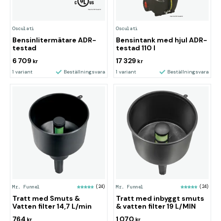
Osculati
Osculati
Bensinlitermätare ADR-
Bensintank med hjul ADR-
testad
testad 110 l
6 709
17 329
kr
kr
1 variant
Beställningsvara
1 variant
Beställningsvara
Mr. Funnel
(24)
Mr. Funnel
(24)
Tratt med Smuts &
Tratt med inbyggt smuts
Vatten filter 14,7 L/min
& vatten filter 19 L/MIN
764
1 070
kr
kr