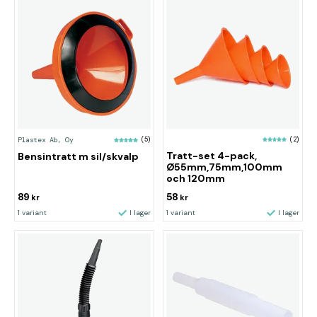
(2)
Plastex Ab, Oy
(5)
Tratt-set 4-pack,
Bensintratt m sil/skvalp
Ø55mm,75mm,100mm
och 120mm
89
58
kr
kr
1 variant
I lager
1 variant
I lager