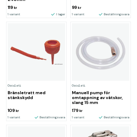
119
99
kr
kr
1 variant
I lager
1 variant
Beställningsvara
Osculati
Osculati
Bränsletratt med
Manuell pump för
stänkskydd
omtappning av vätskor,
slang 15 mm
109
179
kr
kr
1 variant
Beställningsvara
1 variant
Beställningsvara