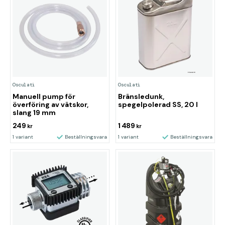
Osculati
Osculati
Manuell pump för
Bränsledunk,
överföring av vätskor,
spegelpolerad SS, 20 l
slang 19 mm
249
1 489
kr
kr
1 variant
Beställningsvara
1 variant
Beställningsvara