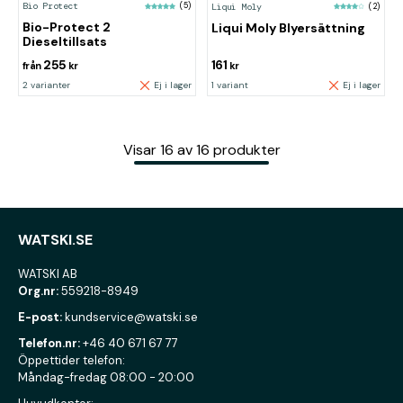
Bio Protect
(5)
Liqui Moly
(2)
Bio-Protect 2
Liqui Moly Blyersättning
Dieseltillsats
255
161
från
kr
kr
2 varianter
Ej i lager
1 variant
Ej i lager
Visar
16
av
16
produkter
WATSKI.SE
WATSKI AB
Org.nr:
559218-8949
E-post:
kundservice@watski.se
Telefon.nr:
+46 40 671 67 77
Öppettider telefon:
Måndag-fredag 08:00 - 20:00