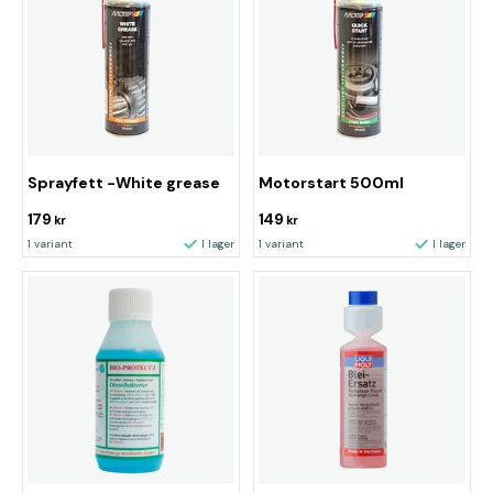
Sprayfett -White grease
Motorstart 500ml
179
149
kr
kr
1 variant
I lager
1 variant
I lager