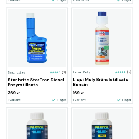
Liqui Moly
(2)
Star brite
(2)
Liqui Moly Bränsletillsats
Star brite StarTron Diesel
Bensin
Enzymtillsats
369
169
kr
kr
1 variant
I lager
1 variant
I lager