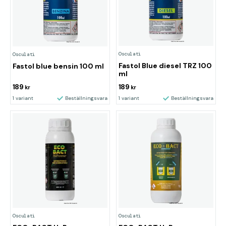
Osculati
Osculati
Fastol Blue diesel TRZ 100
Fastol blue bensin 100 ml
ml
189
189
kr
kr
1 variant
Beställningsvara
1 variant
Beställningsvara
Osculati
Osculati