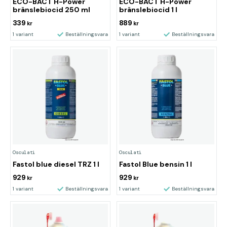
ECO-BACT H-Power
ECO-BACT H-Power
bränslebiocid 250 ml
bränslebiocid 1 l
339
889
kr
kr
1 variant
Beställningsvara
1 variant
Beställningsvara
Osculati
Osculati
Fastol blue diesel TRZ 1 l
Fastol Blue bensin 1 l
929
929
kr
kr
1 variant
Beställningsvara
1 variant
Beställningsvara