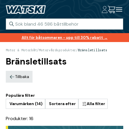
Allt för båtsommaren - upp till 30% rabatt →
Motor & Motorbåt
/
Motorvårdsprodukter
/
Bränsletillsats
Bränsletillsats
Tillbaka
Populära filter
Varumärken (14)
Sortera efter
Alla filter
Produkter: 16