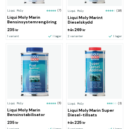
Liqui Moly
(7)
Liqui Moly
(10)
Liqui Moly Marin
Liqui Moly Marint
Bensinsystemrengöring
Dieselskydd
235
269
kr
från
kr
1 variant
I lager
2 varianter
I lager
Liqui Moly
(5)
Liqui Moly
(3)
Liqui Moly Marin
Liqui Moly Marin Super
Bensinstabilisator
Diesel-tillsats
235
225
kr
från
kr
1 variant
I lager
2 varianter
I lager