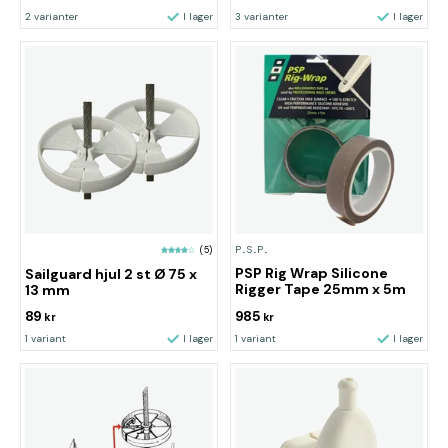
2 varianter
I lager
3 varianter
I lager
P.S.P.
(5)
PSP Rig Wrap Silicone
Sailguard hjul 2 st Ø 75 x
Rigger Tape 25mm x 5m
13 mm
89
985
kr
kr
1 variant
I lager
1 variant
I lager