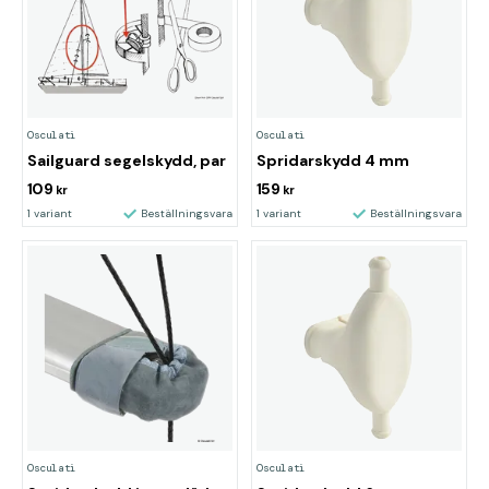
Osculati
Osculati
Sailguard segelskydd, par
Spridarskydd 4 mm
109
159
kr
kr
1 variant
Beställningsvara
1 variant
Beställningsvara
Osculati
Osculati