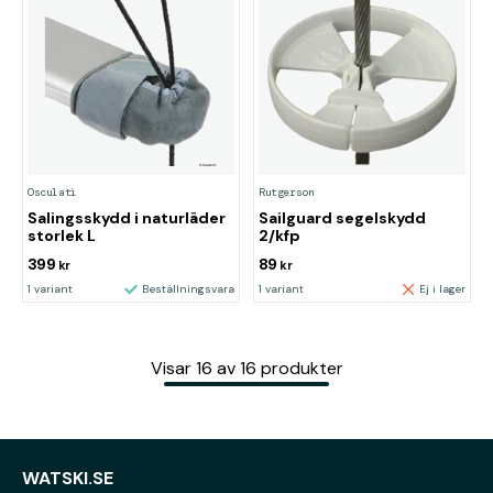
Osculati
Rutgerson
Salingsskydd i naturläder
Sailguard segelskydd
storlek L
2/kfp
399
89
kr
kr
1 variant
Beställningsvara
1 variant
Ej i lager
Visar
16
av
16
produkter
WATSKI.SE