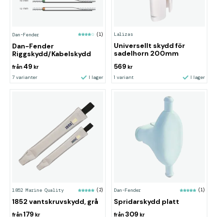
Lalizas
Dan-Fender
(1)
Universellt skydd för
Dan-Fender
sadelhorn 200mm
Riggskydd/Kabelskydd
49
569
från
kr
kr
7 varianter
I lager
1 variant
I lager
1852 Marine Quality
(2)
Dan-Fender
(1)
1852 vantskruvskydd, grå
Spridarskydd platt
179
309
från
kr
från
kr