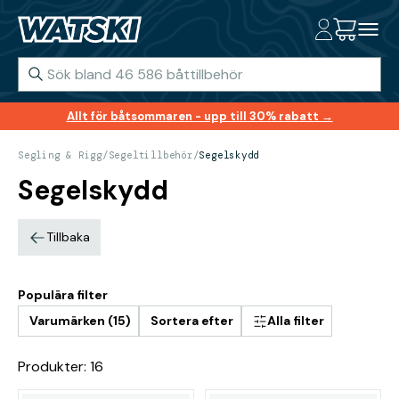
Allt för båtsommaren - upp till 30% rabatt →
Segling & Rigg
/
Segeltillbehör
/
Segelskydd
Segelskydd
Tillbaka
Populära filter
Varumärken (15)
Sortera efter
Alla filter
Produkter: 16