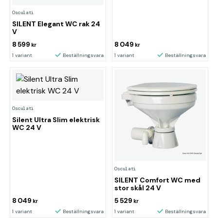
Osculati
SILENT Elegant WC rak 24
V
8 599
8 049
kr
kr
1 variant
Beställningsvara
1 variant
Beställningsvara
Osculati
Silent Ultra Slim elektrisk
WC 24 V
Osculati
SILENT Comfort WC med
stor skål 24 V
8 049
5 529
kr
kr
1 variant
Beställningsvara
1 variant
Beställningsvara