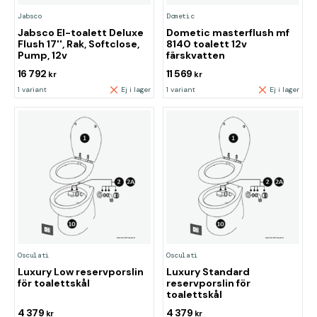
Jabsco
Dometic
Jabsco El-toalett Deluxe
Dometic masterflush mf
Flush 17'', Rak, Softclose,
8140 toalett 12v
Pump, 12v
färskvatten
16 792
11 569
kr
kr
1 variant
Ej i lager
1 variant
Ej i lager
Osculati
Osculati
Luxury Low reservporslin
Luxury Standard
för toalettskål
reservporslin för
toalettskål
4 379
4 379
kr
kr