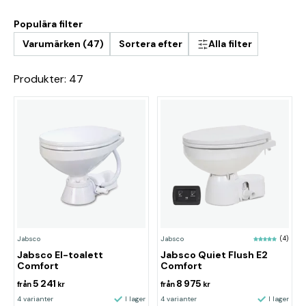
Populära filter
Varumärken (47)
Sortera efter
Alla filter
Produkter: 47
Jabsco
Jabsco
(4)
Jabsco El-toalett
Jabsco Quiet Flush E2
Comfort
Comfort
5 241
8 975
från
kr
från
kr
4 varianter
I lager
4 varianter
I lager