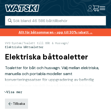
Allt för båtsommaren - upp till 30% rabatt →
VVS-System
/
Toalett till Båt & Husvagn
/
Elektriska båttoaletter
Elektriska båttoaletter
Toaletter för båt och husvagn. Välj mellan elektriska,
manuella och portabla modeller samt
konverteringssatser för uppgradering av befintlig
toalett. Passar särskilt bra på större fritidsbåtar,
segelbåtar och motorbåtar där det finns tillgång till 12V
Visa mer
eller 24V elsystem.
Läs vår guide om hur du installerar en elektrisk
Tillbaka
båttoalett:
Läs guiden här