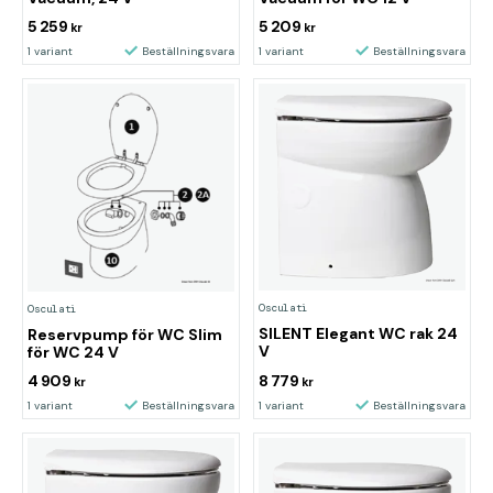
5 259
5 209
kr
kr
1 variant
Beställningsvara
1 variant
Beställningsvara
Osculati
Osculati
SILENT Elegant WC rak 24
Reservpump för WC Slim
V
för WC 24 V
4 909
8 779
kr
kr
1 variant
Beställningsvara
1 variant
Beställningsvara