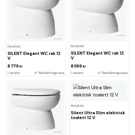
Osculati
Osculati
SILENT Elegant WC rak 12
SILENT Elegant WC rak 12
V
V
8 779
8 599
kr
kr
1 variant
Beställningsvara
1 variant
Beställningsvara
Osculati
Silent Ultra Slim elektrisk
toalett 12 V