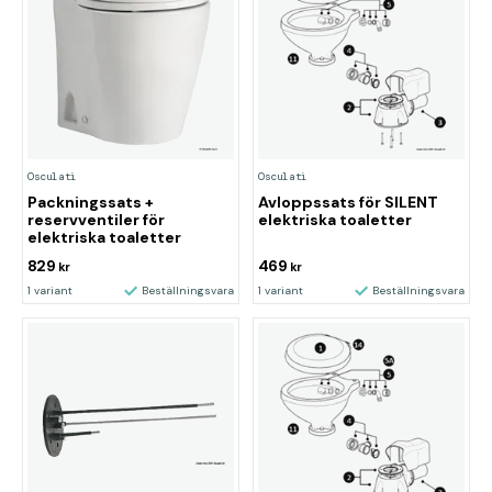
Osculati
Osculati
Avloppssats för SILENT
Packningssats +
elektriska toaletter
reservventiler för
elektriska toaletter
829
469
kr
kr
1 variant
Beställningsvara
1 variant
Beställningsvara