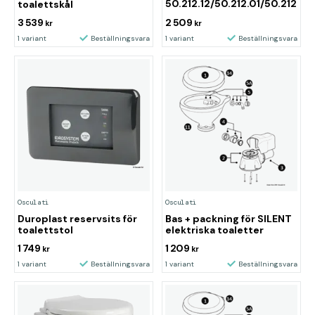
50.212.12/50.212.01/50.212.03
toalettskål
3 539
2 509
kr
kr
1 variant
Beställningsvara
1 variant
Beställningsvara
Osculati
Osculati
Duroplast reservsits för
Bas + packning för SILENT
toalettstol
elektriska toaletter
1 749
1 209
kr
kr
1 variant
Beställningsvara
1 variant
Beställningsvara