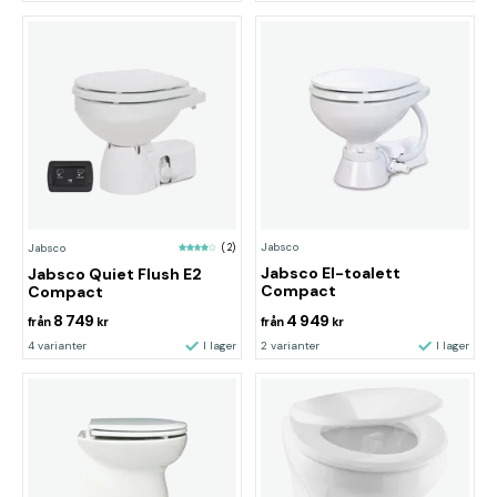
Jabsco
Jabsco
(2)
Jabsco El-toalett
Jabsco Quiet Flush E2
Compact
Compact
8 749
4 949
från
kr
från
kr
4 varianter
I lager
2 varianter
I lager