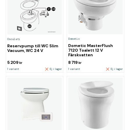
Dometic
Osculati
Dometic MasterFlush
Reservpump till WC Slim
7120 Toalett 12 V
Vacuum, WC 24 V
Färskvatten
5 209
8 719
kr
kr
1 variant
Ej i lager
1 variant
Ej i lager