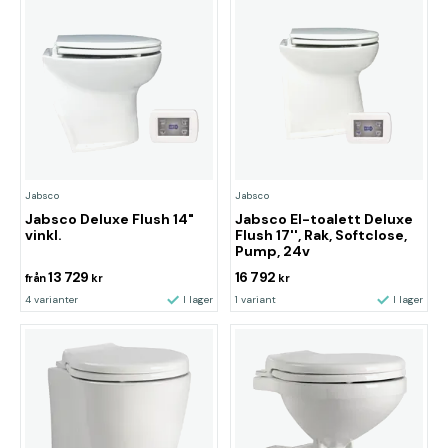
Jabsco
Jabsco
Jabsco Deluxe Flush 14"
Jabsco El-toalett Deluxe
vinkl.
Flush 17'', Rak, Softclose,
Pump, 24v
13 729
16 792
från
kr
kr
4 varianter
I lager
1 variant
I lager