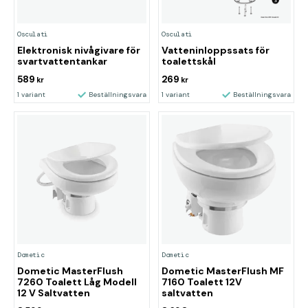
Osculati
Osculati
Elektronisk nivågivare för
Vatteninloppssats för
svartvattentankar
toalettskål
589
269
kr
kr
1 variant
Beställningsvara
1 variant
Beställningsvara
Dometic
Dometic
Dometic MasterFlush
Dometic MasterFlush MF
7260 Toalett Låg Modell
7160 Toalett 12V
12 V Saltvatten
saltvatten