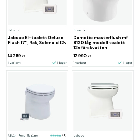
Jabsco
Dometic
Jabsco El-toalett Deluxe
Dometic masterflush mf
Flush 17'', Rak, Solenoid 12v
8120 låg modell toalett
12v färskvatten
14 269
12 990
kr
kr
1 variant
I lager
1 variant
I lager
Albin Pump Marine
(1)
Jabsco