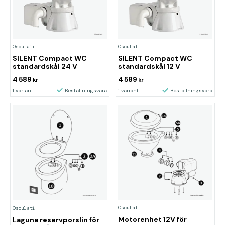
Osculati
Osculati
SILENT Compact WC
SILENT Compact WC
standardskål 24 V
standardskål 12 V
4 589
4 589
kr
kr
1 variant
Beställningsvara
1 variant
Beställningsvara
Osculati
Osculati
Motorenhet 12V för
Laguna reservporslin för