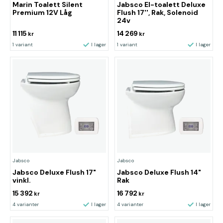
Marin Toalett Silent
Jabsco El-toalett Deluxe
Premium 12V Låg
Flush 17'', Rak, Solenoid
24v
11 115
14 269
kr
kr
1 variant
I lager
1 variant
I lager
Jabsco
Jabsco
Jabsco Deluxe Flush 17"
Jabsco Deluxe Flush 14"
vinkl.
Rak
15 392
16 792
kr
kr
4 varianter
I lager
4 varianter
I lager