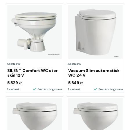
Osculati
Osculati
SILENT Comfort WC stor
Vacuum Slim automatisk
skål 12 V
WC 24 V
5 529
5 849
kr
kr
1 variant
Beställningsvara
1 variant
Beställningsvara