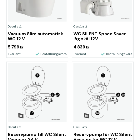
Osculati
Osculati
Vacuum Slim automatisk
WC SILENT Space Saver
WC 12 V
låg skål 12V
5 799
4 839
kr
kr
1 variant
Beställningsvara
1 variant
Beställningsvara
Osculati
Osculati
Reservpump till WC Silent
Reservpump för WC Silent
Vacuum, 24 V
Vacuum för WC 12 V