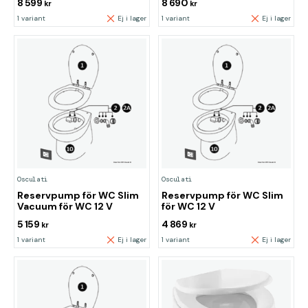
8 599
8 690
kr
kr
1 variant
Ej i lager
1 variant
Ej i lager
Osculati
Osculati
Reservpump för WC Slim
Reservpump för WC Slim
Vacuum för WC 12 V
för WC 12 V
5 159
4 869
kr
kr
1 variant
Ej i lager
1 variant
Ej i lager