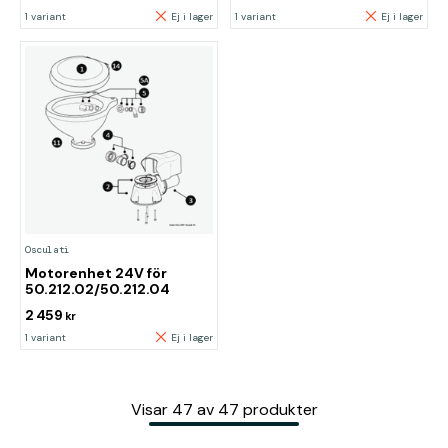
1 variant
Ej i lager
1 variant
Ej i lager
Osculati
Motorenhet 24V för
50.212.02/50.212.04
2 459
kr
1 variant
Ej i lager
Visar
47
av
47
produkter