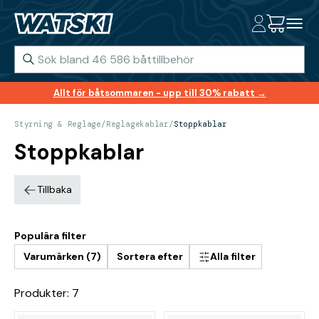
Allt för båtsommaren - upp till 30% rabatt →
Styrning & Reglage
/
Reglagekablar
/
Stoppkablar
Stoppkablar
Tillbaka
Populära filter
Varumärken (7)
Sortera efter
Alla filter
Produkter: 7