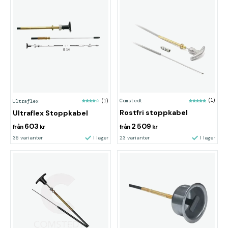
Comstedt
(1)
Ultraflex
(1)
Rostfri stoppkabel
Ultraflex Stoppkabel
603
2 509
från
kr
från
kr
36 varianter
I lager
23 varianter
I lager