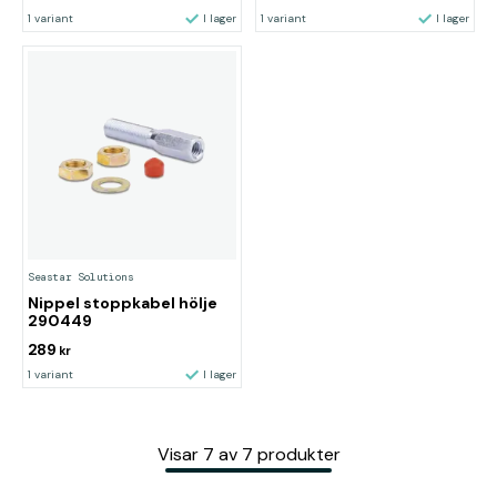
1 variant
I lager
1 variant
I lager
Seastar Solutions
Nippel stoppkabel hölje
290449
289
kr
1 variant
I lager
Visar
7
av
7
produkter