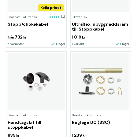
Kolla priset
Seastar Solutions
(1)
Ultraflex
Stopp/chokekabel
Ultraflex Inbyggnaddsram
till Stoppkabel
732
1 019
från
kr
kr
6 varianter
I lager
1 variant
I lager
Seastar Solutions
Seastar Solutions
Handtagskit till
Reglage DC (33C)
stoppkabel
839
1 239
kr
kr