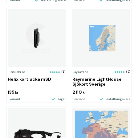
1 variant
Beställningsvara
1 variant
Beställningsvara
Humminbird
(1)
Raymarine
(2)
Helix kortlucka mSD
Raymarine LightHouse
Sjökort Sverige
135
2 110
kr
kr
1 variant
I lager
1 variant
Beställningsvara