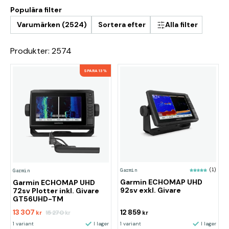
Populära filter
Varumärken (2524)
Sortera efter
Alla filter
Produkter: 2574
SPARA 13%
Garmin
(1)
Garmin
Garmin ECHOMAP UHD
Garmin ECHOMAP UHD
92sv exkl. Givare
72sv Plotter inkl. Givare
GT56UHD-TM
13 307
12 859
15 270
kr
kr
kr
1 variant
I lager
1 variant
I lager