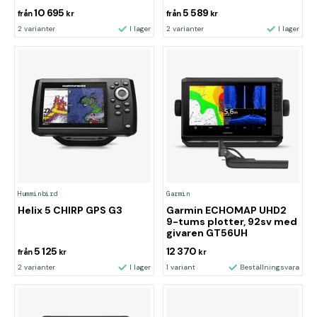
10 695
5 589
från
kr
från
kr
2 varianter
I lager
2 varianter
I lager
Humminbird
Garmin
Helix 5 CHIRP GPS G3
Garmin ECHOMAP UHD2
9-tums plotter, 92sv med
givaren GT56UH
5 125
12 370
från
kr
kr
2 varianter
I lager
1 variant
Beställningsvara