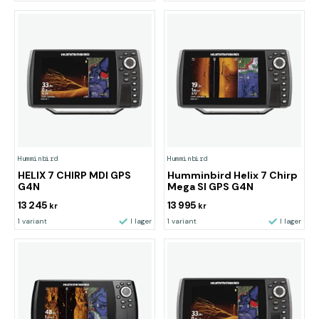
Humminbird
Humminbird
HELIX 7 CHIRP MDI GPS
Humminbird Helix 7 Chirp
G4N
Mega SI GPS G4N
13 245
13 995
kr
kr
1 variant
I lager
1 variant
I lager