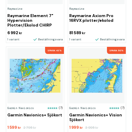
Raymarine
Raymarine
Raymarine Element 7"
Raymarine Axiom Pro
Hypervision
16RVX plotter/ekolod
Plotter/Ekolod CHIRP
6 992
81 589
kr
kr
1 variant
Beställningsvara
1 variant
Beställningsvara
SPARA 43%
SPARA 50%
Garmin Navionics
(7)
Garmin Navionics
(7)
Garmin Navionics+ Sjökort
Garmin Navionics+ Vision
Sjökort
1 599
1 999
2 795
3 995
kr
kr
kr
kr