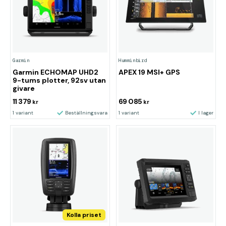
Garmin
Humminbird
Garmin ECHOMAP UHD2
APEX 19 MSI+ GPS
9-tums plotter, 92sv utan
givare
11 379
69 085
kr
kr
1 variant
Beställningsvara
1 variant
I lager
Kolla priset