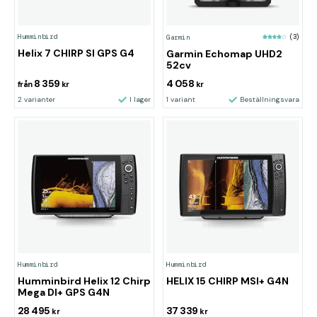
Humminbird
Garmin
(3)
Helix 7 CHIRP SI GPS G4
Garmin Echomap UHD2
52cv
8 359
4 058
från
kr
kr
2 varianter
I lager
1 variant
Beställningsvara
Humminbird
Humminbird
Humminbird Helix 12 Chirp
HELIX 15 CHIRP MSI+ G4N
Mega DI+ GPS G4N
28 495
37 339
kr
kr