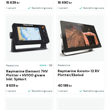
15 639
16 490
kr
kr
1 variant
Beställningsvara
1 variant
Beställningsvara
Raymarine
Raymarine
(4)
Raymarine Axiom+ 12 RV
Raymarine Element 7HV
Plotter/Ekolod
Plotter + HV100 givare
Inkl. Sjökort
8 639
40 189
kr
kr
1 variant
Beställningsvara
1 variant
Beställningsvara