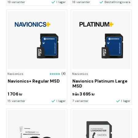
19 varianter
I lager
18 varianter
Beställningsvara
Navionics
(4)
Navionics
Navionics+ Regular MSD
Navionics Platinum Large
MSD
1 706
3 695
kr
från
kr
15 varianter
I lager
7 varianter
I lager