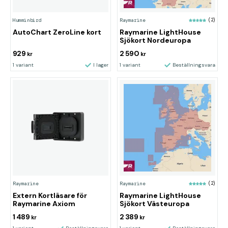
Humminbird
Raymarine
(2)
AutoChart ZeroLine kort
Raymarine LightHouse
Sjökort Nordeuropa
929
2 590
kr
kr
1 variant
I lager
1 variant
Beställningsvara
Raymarine
Raymarine
(2)
Extern Kortläsare för
Raymarine LightHouse
Raymarine Axiom
Sjökort Västeuropa
1 489
2 389
kr
kr