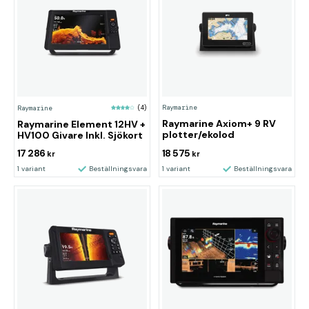
Raymarine
Raymarine
(4)
Raymarine Axiom+ 9 RV
Raymarine Element 12HV +
plotter/ekolod
HV100 Givare Inkl. Sjökort
17 286
18 575
kr
kr
1 variant
Beställningsvara
1 variant
Beställningsvara