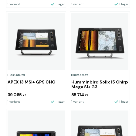
1 variant
I lager
1 variant
I lager
Humminbird
Humminbird
APEX 13 MSI+ GPS CHO
Humminbird Solix 15 Chirp
Mega SI+ G3
39 085
55 714
kr
kr
1 variant
I lager
1 variant
I lager