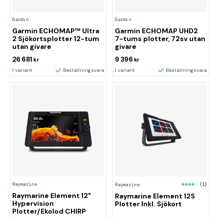
Garmin
Garmin
Garmin ECHOMAP™ Ultra
Garmin ECHOMAP UHD2
2 Sjökortsplotter 12-tum
7-tums plotter, 72sv utan
utan givare
givare
26 681
9 396
kr
kr
1 variant
Beställningsvara
1 variant
Beställningsvara
Raymarine
Raymarine
(1)
Raymarine Element 12"
Raymarine Element 12S
Hypervision
Plotter Inkl. Sjökort
Plotter/Ekolod CHIRP