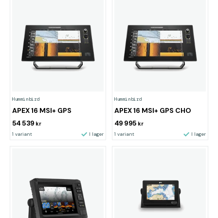
Humminbird
Humminbird
APEX 16 MSI+ GPS
APEX 16 MSI+ GPS CHO
54 539
49 995
kr
kr
1 variant
I lager
1 variant
I lager