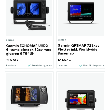
Garmin
Garmin
Garmin GPSMAP 723xsv
Garmin ECHOMAP UHD2
Plotter inkl. Worldwide
6-tums plotter, 62sv med
Basemap
givaren GT54UH
12 573
12 457
kr
kr
1 variant
Beställningsvara
1 variant
Beställningsvara