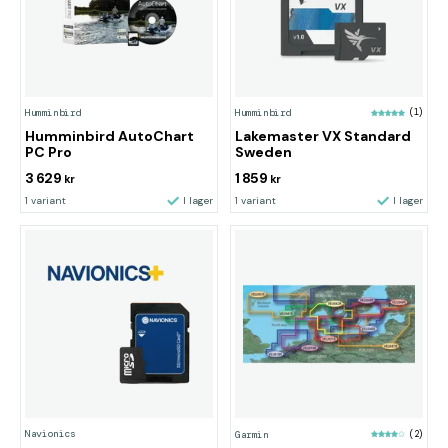
Humminbird
Humminbird
(1)
Humminbird AutoChart
Lakemaster VX Standard
PC Pro
Sweden
3 629
1 859
kr
kr
1 variant
I lager
1 variant
I lager
Navionics
Garmin
(2)