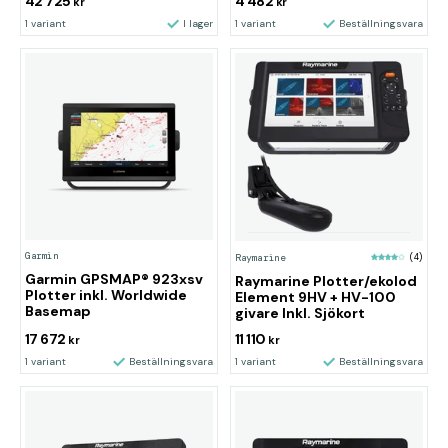
42 725
4 482
kr
kr
1 variant
I lager
1 variant
Beställningsvara
Garmin
Raymarine
(4)
Garmin GPSMAP® 923xsv
Raymarine Plotter/ekolod
Plotter inkl. Worldwide
Element 9HV + HV-100
Basemap
givare Inkl. Sjökort
17 672
11 110
kr
kr
1 variant
Beställningsvara
1 variant
Beställningsvara