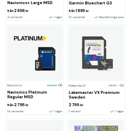
Navionics+ Large MSD
Garmin Bluechart G3
2 656
1 895
från
kr
från
kr
9 varianter
I lager
15 varianter
Beställningsvara
Navionics
(4)
Humminbird
(1)
Navionics Platinum
Lakemaster VX Premium
Regular MSD
Sweden
2 795
2 795
från
kr
kr
14 varianter
I lager
1 variant
I lager