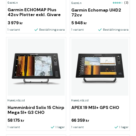
Garmin
Garmin
(3)
Garmin ECHOMAP Plus
Garmin Echomap UHD2
42cv Plotter exkl. Givare
72cv
3 979
5 948
kr
kr
1 variant
Beställningsvara
1 variant
Beställningsvara
Humminbird
Humminbird
Humminbird Solix 15 Chirp
APEX 19 MSI+ GPS CHO
Mega SI+ G3 CHO
58 175
66 359
kr
kr
1 variant
I lager
1 variant
I lager