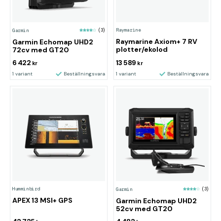
Raymarine
Garmin
(3)
Raymarine Axiom+ 7 RV
Garmin Echomap UHD2
plotter/ekolod
72cv med GT20
6 422
13 589
kr
kr
1 variant
Beställningsvara
1 variant
Beställningsvara
Humminbird
Garmin
(3)
APEX 13 MSI+ GPS
Garmin Echomap UHD2
52cv med GT20