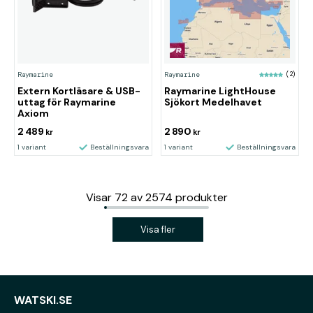
Raymarine
Raymarine
(2)
Extern Kortläsare & USB-
Raymarine LightHouse
uttag för Raymarine
Sjökort Medelhavet
Axiom
2 489
2 890
kr
kr
1 variant
Beställningsvara
1 variant
Beställningsvara
Visar
72
av
2574
produkter
Visa fler
WATSKI.SE