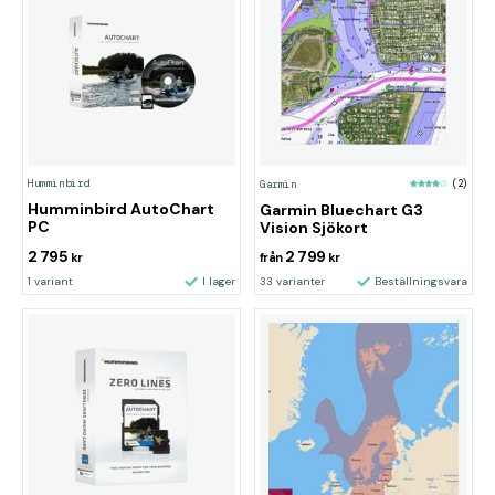
Humminbird
Garmin
(2)
Humminbird AutoChart
Garmin Bluechart G3
PC
Vision Sjökort
2 795
2 799
kr
från
kr
1 variant
I lager
33 varianter
Beställningsvara