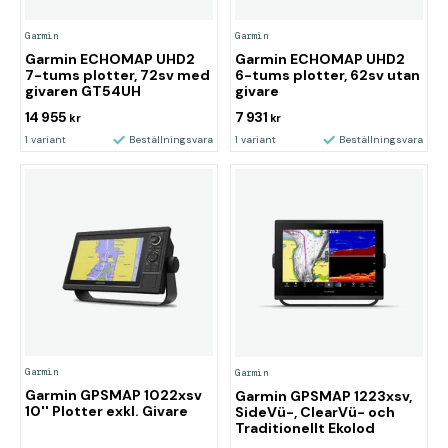
Garmin
Garmin
Garmin ECHOMAP UHD2
Garmin ECHOMAP UHD2
7-tums plotter, 72sv med
6-tums plotter, 62sv utan
givaren GT54UH
givare
14 955
7 931
kr
kr
1 variant
Beställningsvara
1 variant
Beställningsvara
Garmin
Garmin
Garmin GPSMAP 1022xsv
Garmin GPSMAP 1223xsv,
10'' Plotter exkl. Givare
SideVü-, ClearVü- och
Traditionellt Ekolod