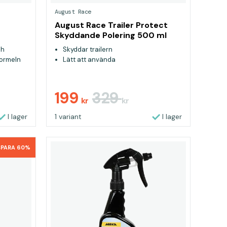
August Race
August Race Trailer Protect
Skyddande Polering 500 ml
ch
Skyddar trailern
formeln
Lätt att använda
199
329
kr
kr
I lager
1 variant
I lager
SPARA 60%