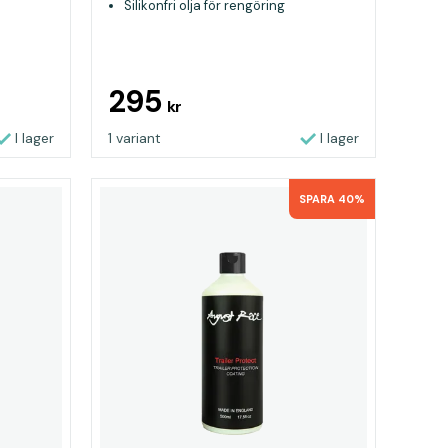
Silikonfri olja för rengöring
295
kr
I lager
1 variant
I lager
SPARA 40%