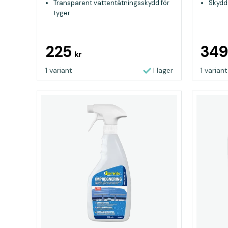
Transparent vattentätningsskydd för
Skydda
tyger
225
34
kr
1 variant
I lager
1 variant