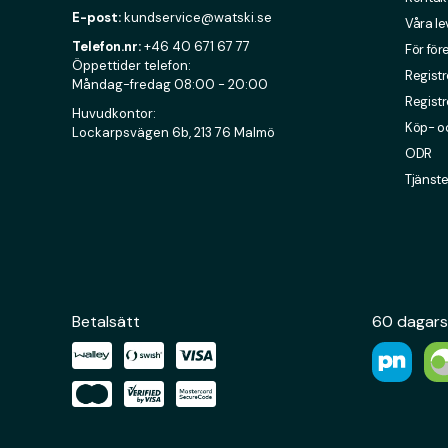
E-post:
kundservice@watski.se
Våra l
Telefon.nr:
+46 40 671 67 77
För för
Öppettider telefon:
Registr
Måndag-fredag 08:00 - 20:00
Registr
Huvudkontor:
Köp- oc
Lockarpsvägen 6b, 213 76 Malmö
ODR
Tjänste
Betalsätt
60 dagars