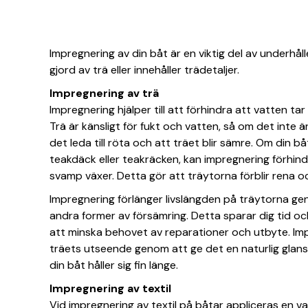
Impregnering av din båt är en viktig del av underhåll
gjord av trä eller innehåller trädetaljer.
Impregnering av trä
Impregnering hjälper till att förhindra att vatten tar 
Trä är känsligt för fukt och vatten, så om det inte 
det leda till röta och att träet blir sämre. Om din b
teakdäck eller teakräcken, kan impregnering förhind
svamp växer. Detta gör att träytorna förblir rena o
Impregnering förlänger livslängden på träytorna ge
andra former av försämring. Detta sparar dig tid o
att minska behovet av reparationer och utbyte. Im
träets utseende genom att ge det en naturlig glans
din båt håller sig fin länge.
Impregnering av textil
Vid impregnering av textil på båtar appliceras en va