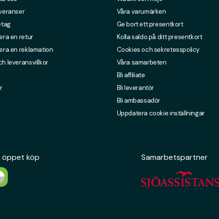
everanser
Våra varumärken
etag
Ge bort ett presentkort
era en retur
Kolla saldo på ditt presentkort
era en reklamation
Cookies och sekretesspolicy
h leveransvillkor
Våra samarbeten
Bli affiliate
r
Bli leverantör
Bli ambassadör
Uppdatera cookie inställningar
 öppet köp
Samarbetspartner