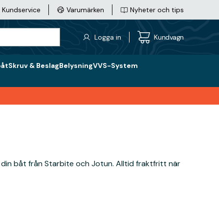
Kundservice
Varumärken
Nyheter och tips
Logga in
Kundvagn
båt
Skruv & Beslag
Belysning
VVS-System
å din båt från
Starbite
och
Jotun.
Alltid fraktfritt när