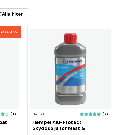
Alla filter
SPARA 40%
Hempel
(1)
(2)
oat
Hempel Alu-Protect
Skyddsolja för Mast &
Riggdelar 0,5L