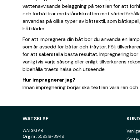
vattenavvisande beläggning på textilen för att för
och förbättrar motståndskraften mot väderförhåll
användas på olika typer av båttextil, som båtkapell
båtkläder.
För att impregnera din båt bör du använda en lämp
som är avsedd för båtar och träytor. Följ tillverkar
för att säkerställa bästa resultat. Impregnering bör
vanligtvis varje säsong eller enligt tillverkarens re
bibehålla träets hälsa och utseende.
Hur impregnerar jag?
Innan impregnering börjar ska textilen vara ren och 
WATSKI.SE
KUND
WATSKI AB
Vanliga
Org.nr:
559218-8949
Kontak