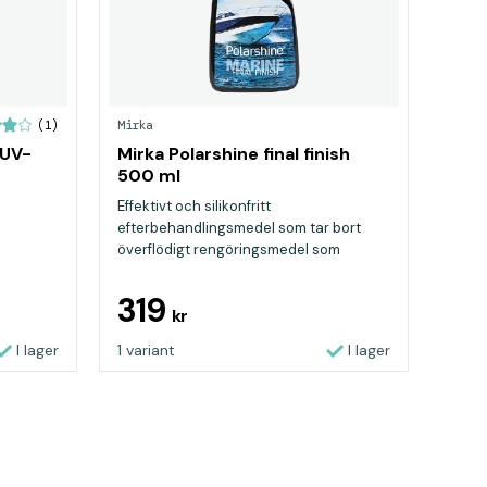
Mirka
(1)
 UV-
Mirka Polarshine final finish
r
500 ml
Effektivt och silikonfritt
efterbehandlingsmedel som tar bort
överflödigt rengöringsmedel som
polerp...
319
kr
I lager
1 variant
I lager