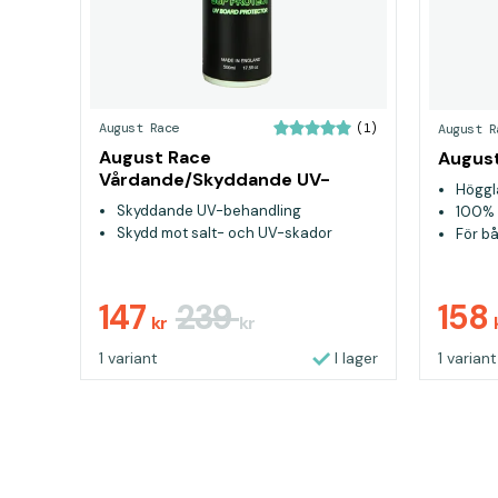
August Race
August R
(1)
August Race
August
Vårdande/Skyddande UV-
Höggl
behandling för SUP
Skyddande UV-behandling
100% 
Skydd mot salt- och UV-skador
För b
147
239
158
kr
kr
1 variant
I lager
1 variant