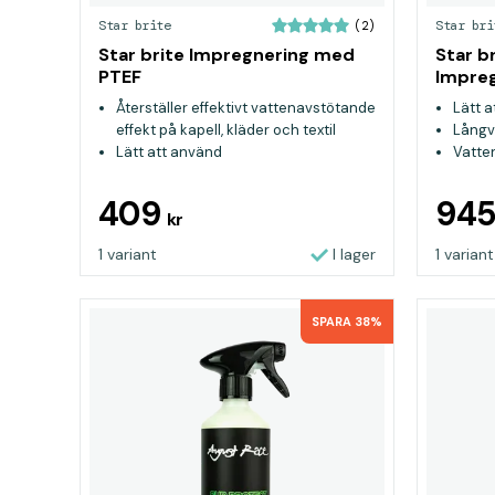
Star brite
Star bri
(2)
Star brite Impregnering med
Star b
PTEF
Impre
Återställer effektivt vattenavstötande
Lätt 
effekt på kapell, kläder och textil
Långv
Lätt att använd
Vatte
Extra barriär mot fukt och skadliga
UV-strålar
409
94
kr
1 variant
I lager
1 variant
SPARA 38%