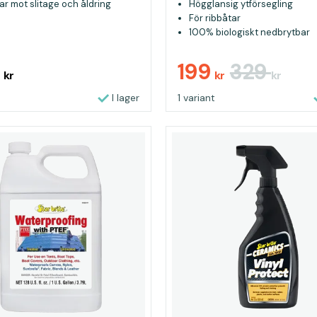
r mot slitage och åldring
Högglansig ytförsegling
För ribbåtar
100% biologiskt nedbrytbar
9
199
329
kr
kr
kr
I lager
1 variant