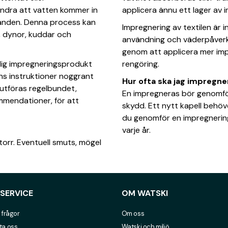
hindra att vatten kommer in
applicera ännu ett lager av 
anden. Denna process kan
Impregnering av textilen är 
, dynor, kuddar och
användning och väderpåverk
genom att applicera mer impr
lig impregneringsprodukt
rengöring.
ens instruktioner noggrant
Hur ofta ska jag impregne
 utföras regelbundet,
En impregneras bör genomföra
kommendationer, för att
skydd. Ett nytt kapell behöv
du genomför en impregnering
varje år.
torr. Eventuell smuts, mögel
SERVICE
OM WATSKI
 frågor
Om oss
ta oss
Watski och miljö