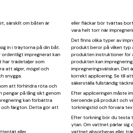
et, särskilt om båten är
eller fläckar bör tvättas bor
vara helt torr när impregner
Det finns olika typer av im
sig in i träytorna på din båt.
produkt beror på vilken typ 
är ordentligt impregnerat kan
produkten instruktioner för 
åt har trädetaljer som
produkten kan impregneringe
ra att alger, mögel och
impregneringsvätskan. Det är v
ch snygga.
korrekt applicering. Se till 
säkerställa fullständig täckni
nom att förhindra röta och
ch pengar på lång sikt genom
Efter appliceringen måste im
pregnering kan förbättra
beroende på produkt och väde
 och färgton. Detta gör att
torkningstid och förvara text
Efter torkning bör du testa
ytan. Om vattnet pärlar sig o
ttentät eller
vattnet absorberas eller trä