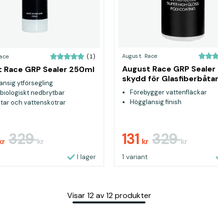
August Race
ace
(1)
August Race GRP Sealer
 Race GRP Sealer 250ml
skydd för Glasfiberbåta
ansig ytförsegling
Förebygger vattenfläckar
biologiskt nedbrytbar
Högglansig finish
åtar och vattenskotrar
329
131
329
kr
kr
kr
kr
I lager
1 variant
Visar
12
av
12
produkter