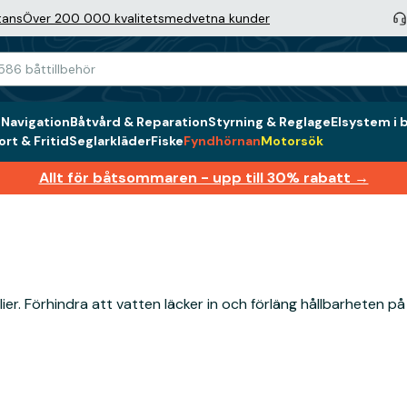
tans
Över 200 000 kvalitetsmedvetna kunder
g
Navigation
Båtvård & Reparation
Styrning & Reglage
Elsystem i 
rt & Fritid
Seglarkläder
Fiske
Fyndhörnan
Motorsök
Allt för båtsommaren - upp till 30% rabatt →
ilier. Förhindra att vatten läcker in och förläng hållbarheten p