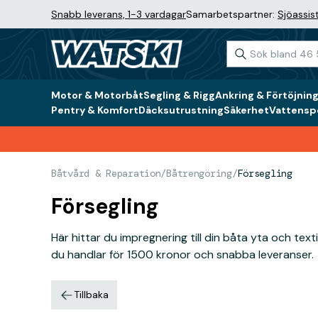
Snabb leverans, 1-3 vardagar
Samarbetspartner:
Sjöassis
Motor & Motorbåt
Segling & Rigg
Ankring & Förtöjnin
Pentry & Komfort
Däcksutrustning
Säkerhet
Vattenspo
Båtvård & Reparation
/
Båtrengöring
/
Försegling
Försegling
Här hittar du impregnering till din båta yta och text
du handlar för 1500 kronor och snabba leveranser.
Tillbaka