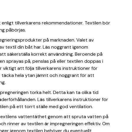
t enligt tillverkarens rekommendationer. Textilen bör
ing påbörjas.
pregneringsprodukter på marknaden. Valet av
av textil din båt har. Läs noggrant igenom
att säkerställa korrekt användning. Beroende på
n sprayas på, penslas på eller textilen doppas i
iktigt att följa tillverkarens instruktioner för
att täcka hela ytan jämnt och noggrant för att
ng.
pregneringen torka helt. Detta kan ta olika tid
rförhållanden. Läs tillverkarens instruktioner för
ilen på ett torrt ställe med god ventilation.
 textilens vattentäthet genom att spruta vatten på
ch rinner av textilen är impregneringen effektiv. Om
nger igenom textilen behöver du eventuellt