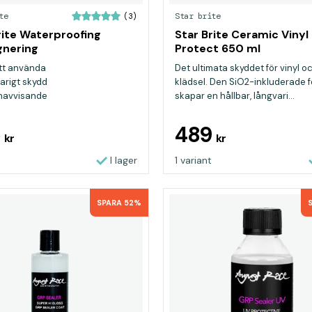
te
Star brite
(3)
rite Waterproofing
Star Brite Ceramic Vinyl
gnering
Protect 650 ml
att använda
Det ultimata skyddet för vinyl o
arigt skydd
klädsel. Den SiO2-inkluderade 
navvisande
skapar en hållbar, långvari...
5
489
kr
kr
I lager
1 variant
SPARA 52%