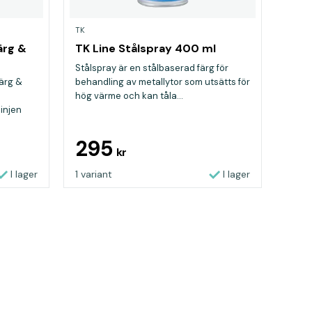
TK
ärg &
TK Line Stålspray 400 ml
Stålspray är en stålbaserad färg för
ärg &
behandling av metallytor som utsätts för
hög värme och kan tåla...
linjen
295
kr
I lager
1 variant
I lager