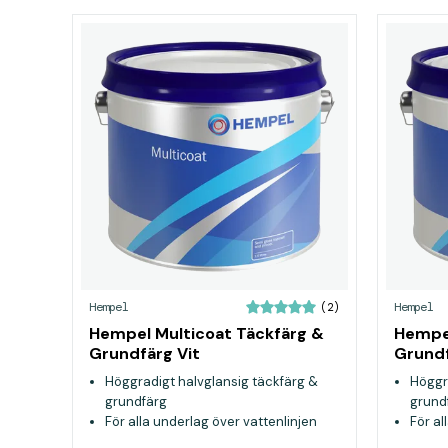
Hempel
Hempel
(2)
Hempel Multicoat Täckfärg &
Hempel
Grundfärg Vit
Grundf
Höggradigt halvglansig täckfärg &
Höggr
grundfärg
grund
För alla underlag över vattenlinjen
För al