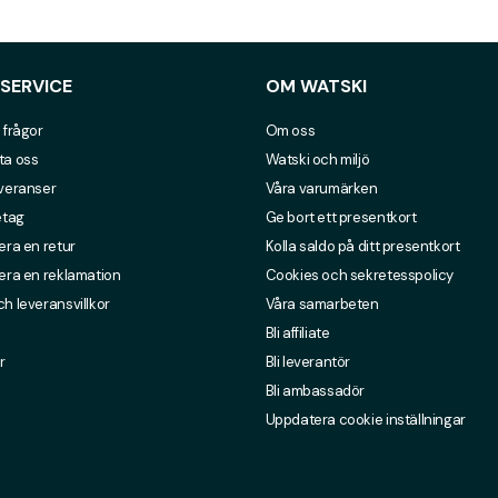
SERVICE
OM WATSKI
 frågor
Om oss
ta oss
Watski och miljö
everanser
Våra varumärken
etag
Ge bort ett presentkort
era en retur
Kolla saldo på ditt presentkort
era en reklamation
Cookies och sekretesspolicy
h leveransvillkor
Våra samarbeten
Bli affiliate
r
Bli leverantör
Bli ambassadör
Uppdatera cookie inställningar