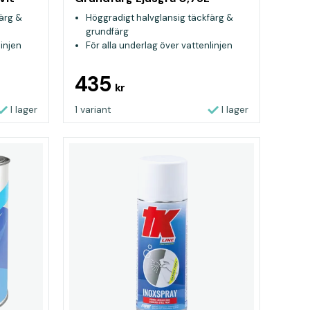
ärg &
Höggradigt halvglansig täckfärg &
grundfärg
linjen
För alla underlag över vattenlinjen
435
kr
I lager
1 variant
I lager