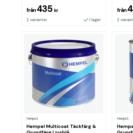
435
från
från
kr
2 varianter
I lager
2 varian
Hempel
Hempel
Hempel Multicoat Täckfärg &
Hempel
Grundfärg Ljusblå
Grundf