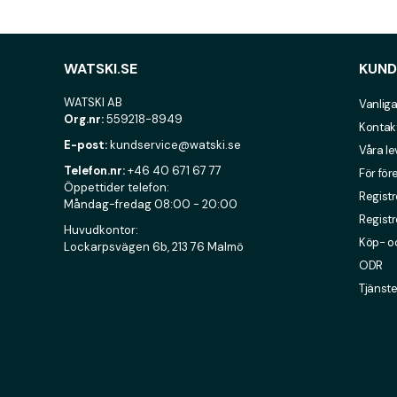
WATSKI.SE
KUND
WATSKI AB
Vanliga
Org.nr:
559218-8949
Kontak
E-post:
kundservice@watski.se
Våra l
Telefon.nr:
+46 40 671 67 77
För för
Öppettider telefon:
Registr
Måndag-fredag 08:00 - 20:00
Registr
Huvudkontor:
Köp- oc
Lockarpsvägen 6b, 213 76 Malmö
ODR
Tjänste