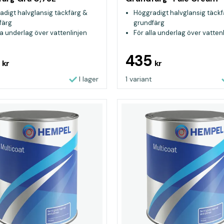
0,75L
adigt halvglansig täckfärg &
Höggradigt halvglansig täckf
färg
grundfärg
la underlag över vattenlinjen
För alla underlag över vatten
5
435
kr
kr
I lager
1 variant