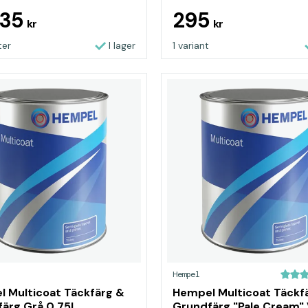
435
295
kr
kr
ter
I lager
1 variant
Hempel
 Multicoat Täckfärg &
Hempel Multicoat Täckf
ärg Grå 0,75L
Grundfärg "Pale Cream" 