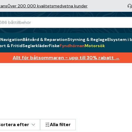
tans
Över 200 000 kvalitetsmedvetna kunder
g
Navigation
Båtvård & Reparation
Styrning & Reglage
Elsystem i 
rt & Fritid
Seglarkläder
Fiske
Fyndhörnan
Motorsök
Allt för båtsommaren - upp till 30% rabatt →
Sortera efter
Alla filter