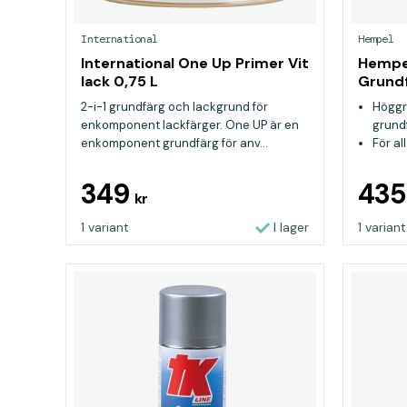
International
Hempel
International One Up Primer Vit
Hempel
lack 0,75 L
Grundf
2-i-1 grundfärg och lackgrund för
Höggr
enkomponent lackfärger. One UP är en
grund
enkomponent grundfärg för anv...
För al
349
43
kr
1 variant
I lager
1 variant