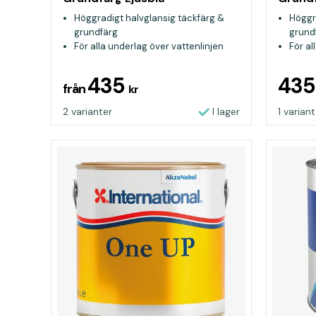
Höggradigt halvglansig täckfärg &
Höggr
grundfärg
grund
För alla underlag över vattenlinjen
För al
435
43
från
kr
2 varianter
I lager
1 variant