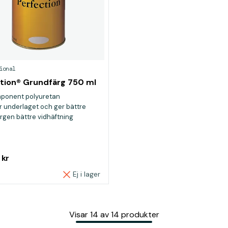
ional
tion® Grundfärg 750 ml
ponent polyuretan
r underlaget och ger bättre
rgen bättre vidhäftning
att stryka, torkar snabbt och är
ipad
9
kr
Ej i lager
Visar
14
av
14
produkter