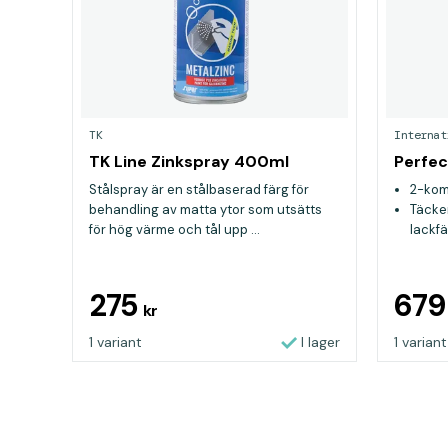
TK
Internat
TK Line Zinkspray 400ml
Perfec
Stålspray är en stålbaserad färg för
2-kom
behandling av matta ytor som utsätts
Täcke
för hög värme och tål upp ...
lackfä
Enkel 
lättsl
275
67
kr
1 variant
I lager
1 variant