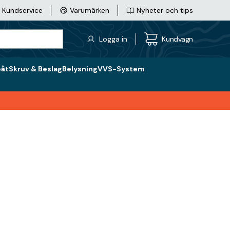
Kundservice
Varumärken
Nyheter och tips
Logga in
Kundvagn
båt
Skruv & Beslag
Belysning
VVS-System