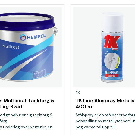
TK
 Multicoat Täckfärg &
TK Line Aluspray Metall
ärg Svart
400 ml
adigt halvglansig täckfärg &
Stålspray är en stålbaserad färg
färg
behandling av metallytor som ut
la underlag över vattenlinjen
hög värme tål upp till...