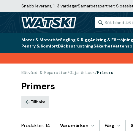
Snabb leverans, 1-3 vardagar
Samarbetspartner:
Sjöassis
Motor & Motorbåt
Segling & Rigg
Ankring & Förtöjnin
Pentry & Komfort
Däcksutrustning
Säkerhet
Vattenspo
Båtvård & Reparation
/
Olja & Lack
/
Primers
Primers
Tillbaka
Produkter: 14
Varumärken
Färg