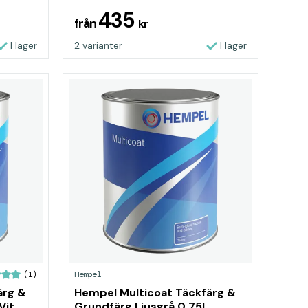
435
från
kr
I lager
2 varianter
I lager
Hempel
(1)
ärg &
Hempel Multicoat Täckfärg &
Vit
Grundfärg Ljusgrå 0,75L