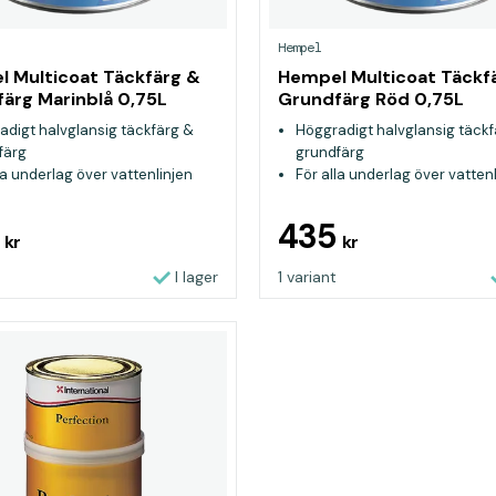
Hempel
 Multicoat Täckfärg &
Hempel Multicoat Täckf
ärg Marinblå 0,75L
Grundfärg Röd 0,75L
adigt halvglansig täckfärg &
Höggradigt halvglansig täckf
färg
grundfärg
la underlag över vattenlinjen
För alla underlag över vatten
5
435
kr
kr
I lager
1 variant