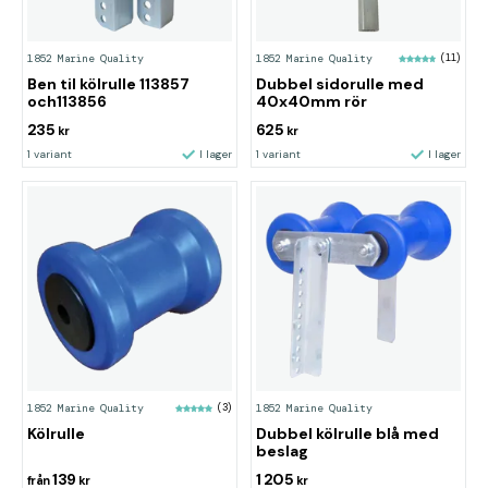
1852 Marine Quality
1852 Marine Quality
(11)
Ben til kölrulle 113857
Dubbel sidorulle med
och113856
40x40mm rör
235
625
kr
kr
1 variant
I lager
1 variant
I lager
1852 Marine Quality
(3)
1852 Marine Quality
Kölrulle
Dubbel kölrulle blå med
beslag
139
1 205
från
kr
kr