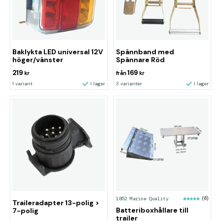
Baklykta LED universal 12V
Spännband med
höger/vänster
Spännare Röd
219
169
kr
från
kr
1 variant
I lager
3 varianter
I lager
1852 Marine Quality
(6)
Traileradapter 13-polig >
Batteriboxhållare till
7-polig
trailer