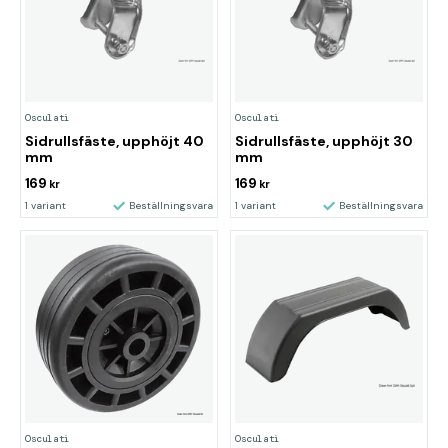
Osculati
Osculati
Sidrullsfäste, upphöjt 40
Sidrullsfäste, upphöjt 30
mm
mm
169
169
kr
kr
1 variant
Beställningsvara
1 variant
Beställningsvara
Osculati
Osculati