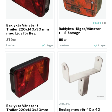
(2)
Baklykta Vänster till
Baklykta Höger/Vänster
Trailer 220x140x30 mm
till Släpvagn
med Ljus för Reg
379
115
kr
kr
1 variant
I lager
1 variant
I lager
Osculati
Baklykta Vänster till
Beslag med rör 40 x 40
Trailer 220x140x30mm