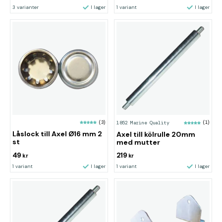
3 varianter
I lager
1 variant
I lager
(3)
1852 Marine Quality
(1)
Låslock till Axel Ø16 mm 2
Axel till kölrulle 20mm
st
med mutter
49
219
kr
kr
1 variant
I lager
1 variant
I lager