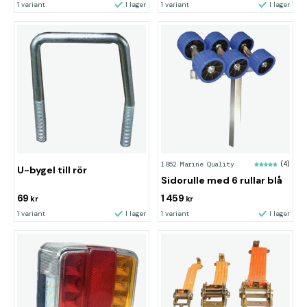
1 variant
I lager
1 variant
I lager
1852 Marine Quality
(4)
U-bygel till rör
Sidorulle med 6 rullar blå
69
1 459
kr
kr
1 variant
I lager
1 variant
I lager