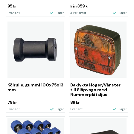
95
359
kr
från
kr
1 variant
I lager
2 varianter
I lager
Kölrulle, gummi 100x75x13
Baklykta Höger/Vänster
mm
till Släpvagn med
Nummerplåtsljus
79
89
kr
kr
1 variant
I lager
1 variant
I lager