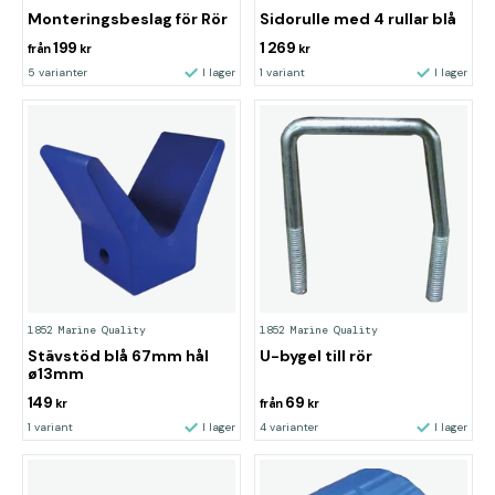
Monteringsbeslag för Rör
Sidorulle med 4 rullar blå
199
1 269
från
kr
kr
5 varianter
I lager
1 variant
I lager
1852 Marine Quality
1852 Marine Quality
Stävstöd blå 67mm hål
U-bygel till rör
ø13mm
149
69
kr
från
kr
1 variant
I lager
4 varianter
I lager