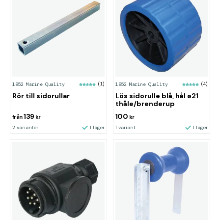
1852 Marine Quality
(1)
1852 Marine Quality
(4)
Rör till sidorullar
Lös sidorulle blå, hål ø21
thåle/brenderup
139
100
från
kr
kr
2 varianter
I lager
1 variant
I lager