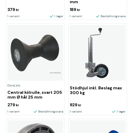
mm
379
189
kr
kr
1 variant
I lager
1 variant
Beställningsvara
Osculati
Stödhjul inkl. Beslag max
Central kölrulle, svart 205
300 kg
mm Ø hål 25 mm
279
929
kr
kr
1 variant
Beställningsvara
1 variant
I lager