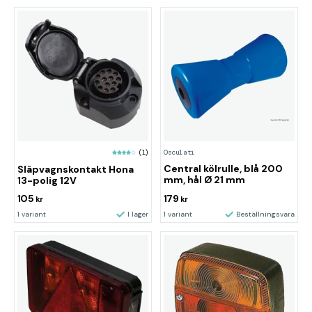
Osculati
(1)
Central kölrulle, blå 200
Släpvagnskontakt Hona
mm, hål Ø 21 mm
13-polig 12V
105
179
kr
kr
1 variant
I lager
1 variant
Beställningsvara