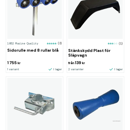
1852 Marine Quality
(2)
(1)
Sidorulle med 8 rullar blå
Stänkskydd Plast för
Släpvagn
1 755
139
kr
från
kr
1 variant
I lager
2 varianter
I lager