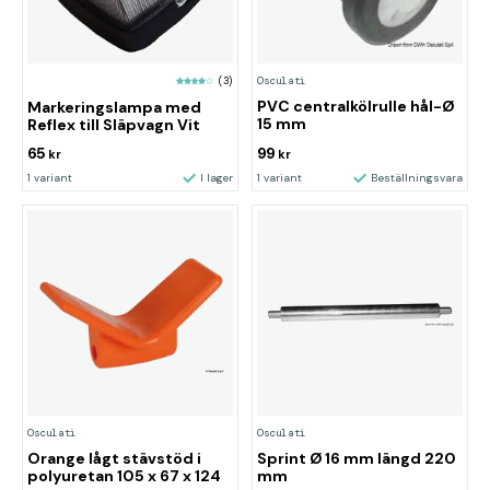
Osculati
(3)
PVC centralkölrulle hål-Ø
Markeringslampa med
15 mm
Reflex till Släpvagn Vit
65
99
kr
kr
1 variant
I lager
1 variant
Beställningsvara
Osculati
Osculati
Orange lågt stävstöd i
Sprint Ø 16 mm längd 220
polyuretan 105 x 67 x 124
mm