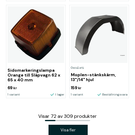
Osculati
Sidomarkeringslampa
Moplen-stänkskärm,
Orange till Släpvagn 62 x
13"/14" hjul
65 x 40 mm
69
159
kr
kr
1 variant
I lager
1 variant
Beställningsvara
Visar
72
av
309
produkter
Visa fler