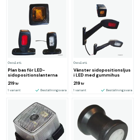
Osculati
Osculati
Plan bas för LED-
Vänster sidopositionsljus
sidopositionslanterna
i LED med gummihus
219
219
kr
kr
1 variant
Beställningsvara
1 variant
Beställningsvara