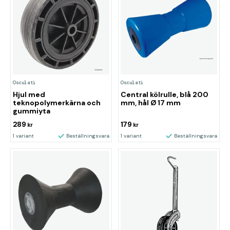
Osculati
Osculati
Hjul med
Central kölrulle, blå 200
teknopolymerkärna och
mm, hål Ø 17 mm
gummiyta
289
179
kr
kr
1 variant
Beställningsvara
1 variant
Beställningsvara