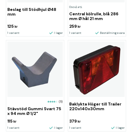
Osculati
Beslag till Stödhjul Ø48
Central kölrulle, blå 286
mm
mm Ø hål 21 mm
125
259
kr
kr
1 variant
I lager
1 variant
Beställningsvara
(5)
Baklykta Höger till Trailer
Stävstöd Gummi Svart 75
220x140x30mm
x 94 mm Ø 1/2"
115
379
kr
kr
1 variant
I lager
1 variant
I lager