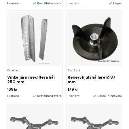
1 variant
Beställningsvara
1 variant
I lager
Osculati
Osculati
Vinkeljärn med flera hål
Reservhjulshållare Ø 87
250 mm
mm
169
179
kr
kr
1 variant
Beställningsvara
1 variant
Beställningsvara