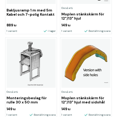
Osculati
Bakljusramp 1 m med 5m
Moplen stänkskärm för
Kabel och 7-polig Kontakt
12"/13" hjul
889
149
kr
kr
1 variant
I lager
1 variant
Beställningsvara
Osculati
Osculati
Monteringsbeslag för
Moplen stänkskärm för
rulle 30 x 50 mm
12"/13" hjul med sidohål
149
149
kr
kr
1 variant
Beställningsvara
1 variant
Beställningsvara