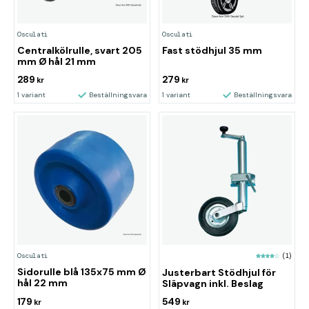
Osculati
Osculati
Centralkölrulle, svart 205
Fast stödhjul 35 mm
mm Ø hål 21 mm
289
279
kr
kr
1 variant
Beställningsvara
1 variant
Beställningsvara
Osculati
(1)
Sidorulle blå 135x75 mm Ø
Justerbart Stödhjul för
hål 22 mm
Släpvagn inkl. Beslag
179
549
kr
kr