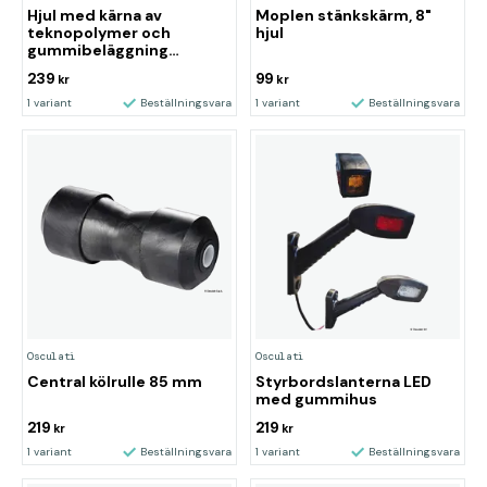
Hjul med kärna av
Moplen stänkskärm, 8"
teknopolymer och
hjul
gummibeläggning
Ø195mm
239
99
kr
kr
1 variant
Beställningsvara
1 variant
Beställningsvara
Osculati
Osculati
Central kölrulle 85 mm
Styrbordslanterna LED
med gummihus
219
219
kr
kr
1 variant
Beställningsvara
1 variant
Beställningsvara