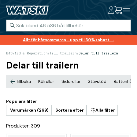
Allt för båtsommaren - upp till 30% rabatt →
Båtvård & Reparation
/
Till trailern
/
Delar till trailern
Delar till trailern
Tillbaka
Kölrullar
Sidorullar
Stävstöd
Batterihållar
Populära filter
Varumärken (269)
Sortera efter
Alla filter
Produkter: 309