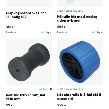
1852 Marine Quality
Släpvagnskontakt Hane
Kölrulle blå med beslag
13-polig 12V
uden u-bygel
189
865
kr
kr
1 variant
I lager
1 variant
I lager
1852 Marine Quality
(4)
Lös sidorulle blå, hål ø18,5
Kölrulle 128x75mm, hål
standard
Ø:16 mm
99
105
kr
kr