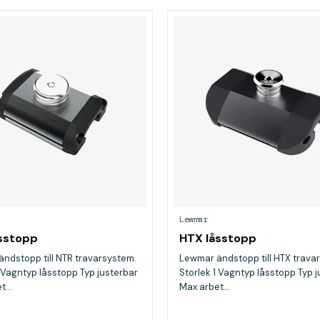
Lewmar
sstopp
HTX låsstopp
ndstopp till NTR travarsystem.
Lewmar ändstopp till HTX trava
1 Vagntyp låsstopp Typ justerbar
Storlek 1 Vagntyp låsstopp Typ 
...
Max arbet...