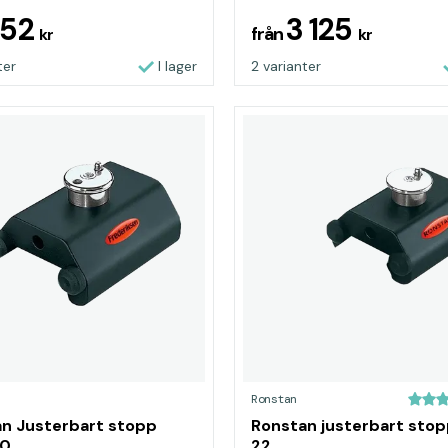
852
3 125
från
kr
kr
ter
I lager
2 varianter
Ronstan
n Justerbart stopp
Ronstan justerbart stop
30
22