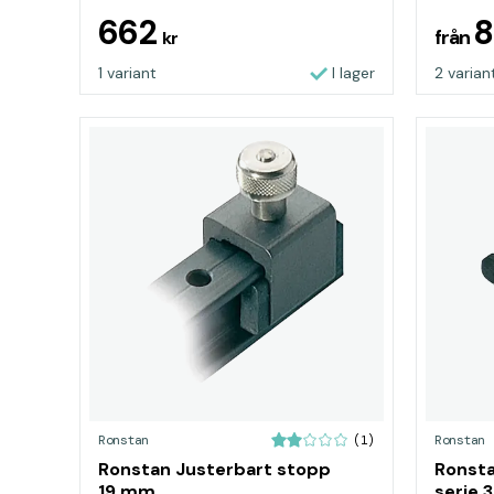
662
från
kr
1 variant
I lager
2 varian
Ronstan
Ronstan
(1)
Ronstan Justerbart stopp
Ronsta
19 mm
serie 