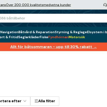
tans
Över 200 000 kvalitetsmedvetna kunder
g
Navigation
Båtvård & Reparation
Styrning & Reglage
Elsystem i 
rt & Fritid
Seglarkläder
Fiske
Fyndhörnan
Motorsök
Allt för båtsommaren - upp till 30% rabatt →
rtera efter
Alla filter