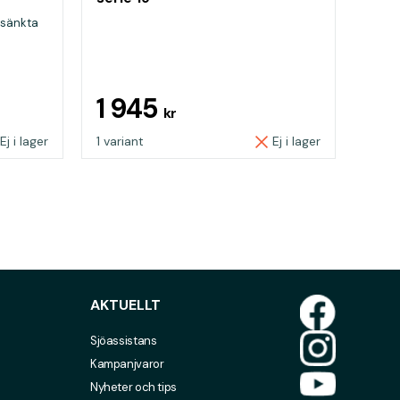
rsänkta
1 945
kr
Ej i lager
1 variant
Ej i lager
AKTUELLT
Sjöassistans
Kampanjvaror
Nyheter och tips