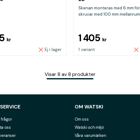
Skenan monteras med 6 mm fö
skruvar med 100 mm mellanrum
45
1 405
kr
kr
Ej i lager
1 variant
Visar
8
av
8
produkter
SERVICE
OM WATSKI
 frågor
Om oss
ta oss
Watski och miljö
everanser
Våra varumärken