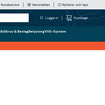
Kundservice
Varumärken
Nyheter och tips
Logga in
Kundvagn
båt
Skruv & Beslag
Belysning
VVS-System