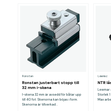
Ronstan
Lewmar
Ronstan justerbart stopp till
NTR lå
32 mm i-skena
Lewmar ä
I-skena 32 mm är avsedd för båtar upp
Storlek 
till 40 fot. Skenorna kan böjas i form.
Max arbet
Skenorna är tillverkad...