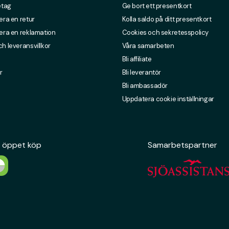
etag
Ge bort ett presentkort
era en retur
Kolla saldo på ditt presentkort
era en reklamation
Cookies och sekretesspolicy
h leveransvillkor
Våra samarbeten
Bli affiliate
r
Bli leverantör
Bli ambassadör
Uppdatera cookie inställningar
 öppet köp
Samarbetspartner