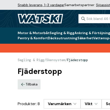
Snabb leverans, 1-3 vardagar
Samarbetspartner:
Sjöassis
Motor & Motorbåt
Segling & Rigg
Ankring & Förtöjnin
Pentry & Komfort
Däcksutrustning
Säkerhet
Vattenspo
Segling & Rigg
/
Skensystem
/
Fjäderstopp
Fjäderstopp
Tillbaka
Produkter: 8
Varumärken
Vikt
So