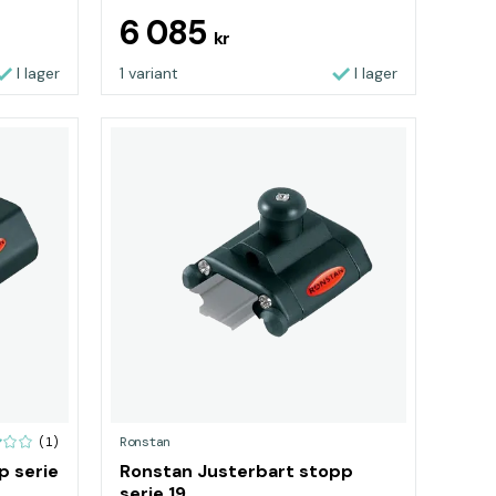
6 085
kr
I lager
1 variant
I lager
Ronstan
(1)
p serie
Ronstan Justerbart stopp
serie 19