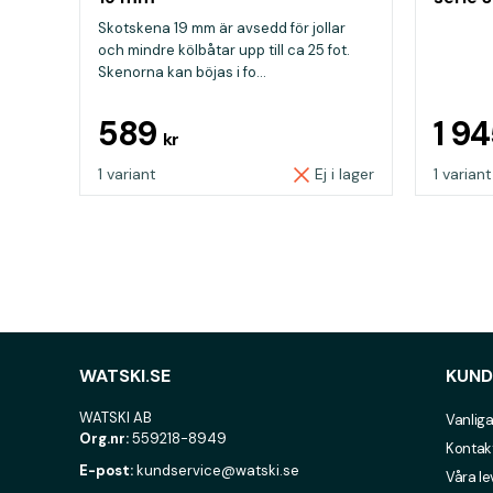
Skotskena 19 mm är avsedd för jollar
och mindre kölbåtar upp till ca 25 fot.
Skenorna kan böjas i fo...
589
1 9
kr
1 variant
Ej i lager
1 variant
WATSKI.SE
KUND
WATSKI AB
Vanliga
Org.nr:
559218-8949
Kontak
E-post:
kundservice@watski.se
Våra l