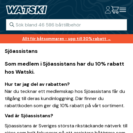
Allt för båtsommaren - upp till 30% rabatt →
Sjöassistans
Som medlem i Sjöassistans har du
10%
rabatt
hos Watski.
Hur tar jag del av rabatten?
När du tecknar ett medlemskap hos Sjöassistans får du
tillgång till deras kundinloggning. Där finner du
rabattkoden som ger dig 10% rabatt på vårt sortiment.
Vad är Sjöassistans?
Sjöassistans är Sveriges största rikstäckande nätverk till
sjöss som helt fokuserar på att assistera båtägare som