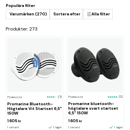
Populära filter
Varumärken (270)
Sortera efter
Alla filter
Produkter: 273
Promarine
(1)
Promarine
(7)
Promarine bluetooth-
Promarine Bluetooth-
högtalare svart startset
Högtalare Vit Startset 6,5"
6,5" 150W
150W
1 605
1 605
kr
kr
1 variant
I lager
1 variant
I lager