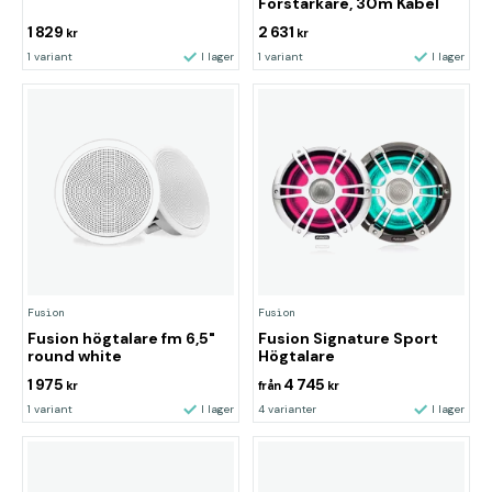
Förstärkare, 30m Kabel
1 829
2 631
kr
kr
1 variant
I lager
1 variant
I lager
Fusion
Fusion
Fusion högtalare fm 6,5"
Fusion Signature Sport
round white
Högtalare
1 975
4 745
kr
från
kr
1 variant
I lager
4 varianter
I lager