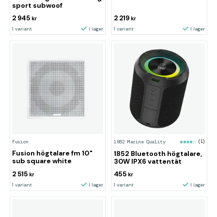
sport subwoof
2 945
2 219
kr
kr
1 variant
I lager
1 variant
I lager
Fusion
1852 Marine Quality
(1)
Fusion högtalare fm 10"
1852 Bluetooth högtalare,
sub square white
30W IPX6 vattentät
2 515
455
kr
kr
1 variant
I lager
1 variant
I lager