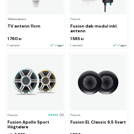
Shakespeare
Fusion
TV antenn 11cm
Fusion dab modul inkl.
antenn
1 760
1 565
kr
kr
1 variant
I lager
1 variant
I lager
Fusion
(1)
Fusion
Fusion Apollo Sport
Fusion EL Classic 6,5 Svart
Högtalare