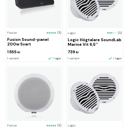
Fusion
(1)
Logic
(1)
Fusion Sound-panel
Logic Högtalare SoundLab
200w Svart
Marine Vit 6,5''
1 555
739
kr
kr
1 variant
I lager
1 variant
I lager
Fusion
(1)
Logic