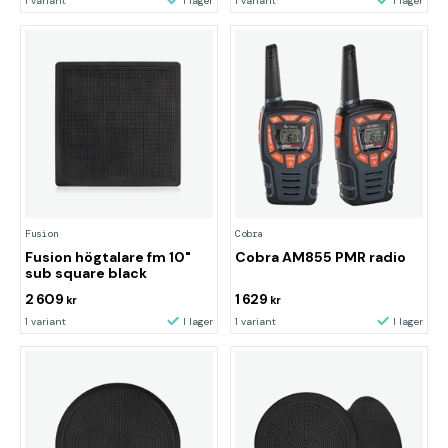
1 variant
I lager
1 variant
I lager
Fusion
Cobra
Fusion högtalare fm 10"
Cobra AM855 PMR radio
sub square black
2 609
1 629
kr
kr
1 variant
I lager
1 variant
I lager