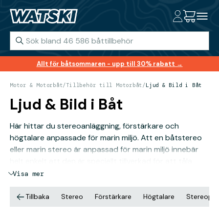
Allt för båtsommaren - upp till 30% rabatt →
Motor & Motorbåt
/
Tillbehör till Motorbåt
/
Ljud & Bild i Båt
Ljud & Bild i Båt
Här hittar du stereoanläggning, förstärkare och
högtalare anpassade för marin miljö. Att en båtstereo
eller marin stereo är anpassad för marin miljö innebär
helt enkelt att den är speciellt tillverkad för att tåla
väta, UV-strålning och annat som den krävande
Visa mer
sjömiljön erbjuder. De flesta båtstereos och marina
stereos har idag funktioner som Bluetooth, AUX, MP3
Tillbaka
Stereo
Förstärkare
Högtalare
Stereopa
men också radiofunktion.