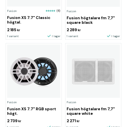
Fusion
(6)
Fusion
Fusion XS 7.7" Classic
Fusion högtalare fm 7,7"
högtal.
square black
2 185
2 289
kr
kr
1 variant
I lager
1 variant
I lager
Fusion
Fusion
Fusion XS 7.7" RGB sport
Fusion högtalare fm 7,7"
högt.
square white
2 739
2 271
kr
kr