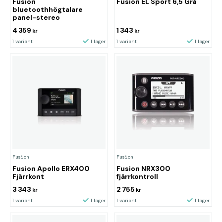
Fusion
Fusion EL Sport 6,5 Grå
bluetoothhögtalare
panel-stereo
4 359
1 343
kr
kr
1 variant
I lager
1 variant
I lager
Fusion
Fusion
Fusion Apollo ERX400
Fusion NRX300
Fjärrkont
fjärrkontroll
3 343
2 755
kr
kr
1 variant
I lager
1 variant
I lager