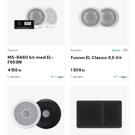
Fusion
Fusion
(1)
MS-RA60 kit med EL-
Fusion EL Classic 6,5 Vit
F653W
4 155
1 309
kr
kr
1 variant
I lager
1 variant
I lager