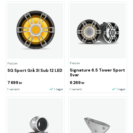
Fusion
Fusion
Signature 6.5 Tower Sport
SG Sport Grå 3I Sub 12 LED
Svar
7 699
6 269
kr
kr
1 variant
I lager
1 variant
I lager