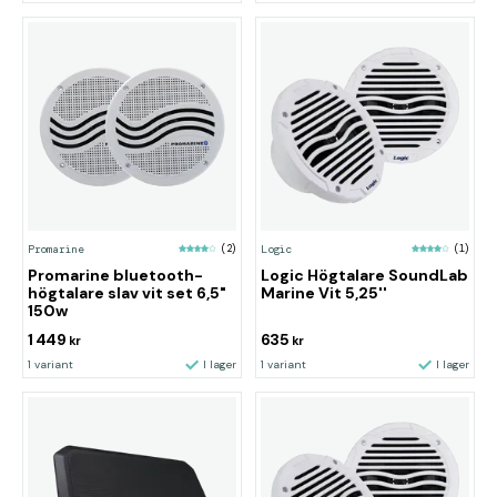
Promarine
(2)
Logic
(1)
Promarine bluetooth-
Logic Högtalare SoundLab
högtalare slav vit set 6,5"
Marine Vit 5,25''
150w
1 449
635
kr
kr
1 variant
I lager
1 variant
I lager