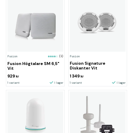
Fusion
Fusion
(1)
Fusion Signature
Fusion Högtalare SM 6,5"
Diskanter Vit
Vit
929
1 349
kr
kr
1 variant
I lager
1 variant
I lager