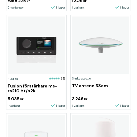
5 225
1 309
från
kr
kr
6 varianter
I lager
1 variant
I lager
Shakespeare
Fusion
(2)
TV antenn 38cm
Fusion förstärkare ms-
ra210 bt/n2k
5 035
3 246
kr
kr
1 variant
I lager
1 variant
I lager