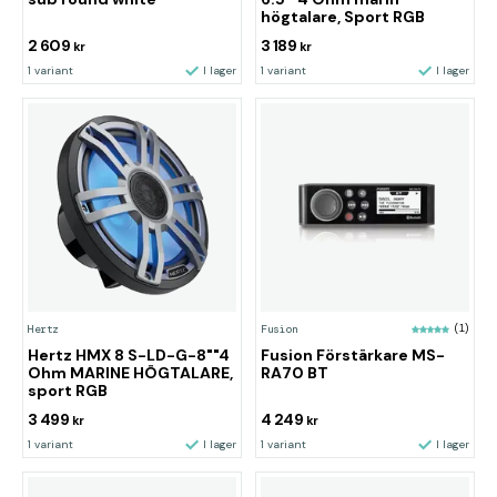
högtalare, Sport RGB
2 609
3 189
kr
kr
1 variant
I lager
1 variant
I lager
Hertz
Fusion
(1)
Hertz HMX 8 S-LD-G-8""4
Fusion Förstärkare MS-
Ohm MARINE HÖGTALARE,
RA70 BT
sport RGB
3 499
4 249
kr
kr
1 variant
I lager
1 variant
I lager