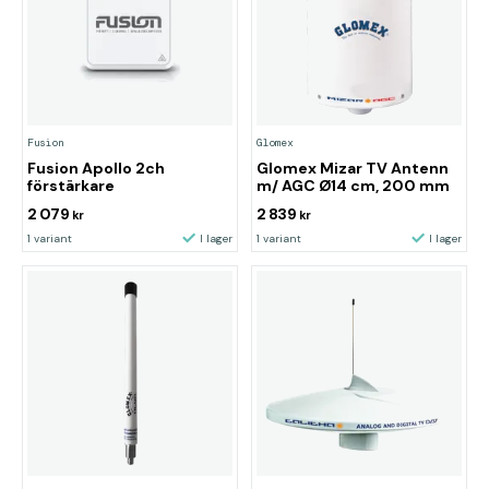
Fusion
Glomex
Fusion Apollo 2ch
Glomex Mizar TV Antenn
förstärkare
m/ AGC Ø14 cm, 200 mm
2 079
2 839
kr
kr
1 variant
I lager
1 variant
I lager