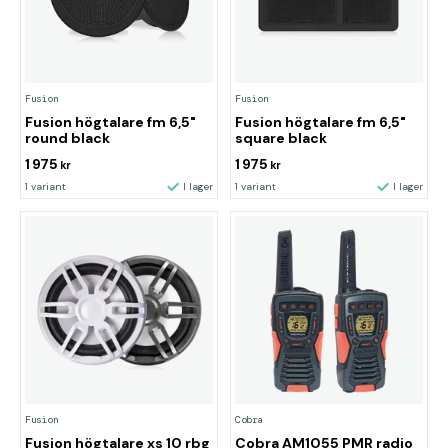
Fusion
Fusion
Fusion högtalare fm 6,5"
Fusion högtalare fm 6,5"
round black
square black
1 975
1 975
kr
kr
1 variant
I lager
1 variant
I lager
Fusion
Cobra
Fusion högtalare xs 10 rbg
Cobra AM1055 PMR radio