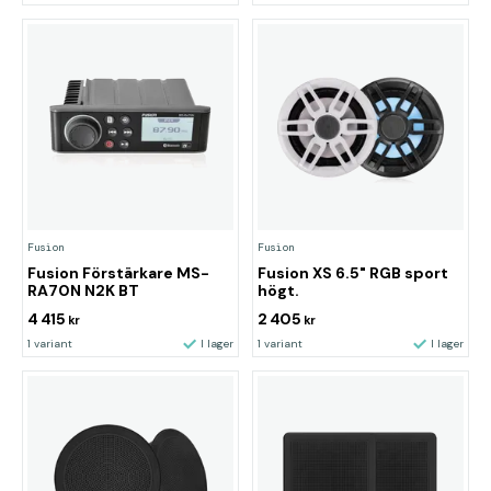
Fusion
Fusion
Fusion Förstärkare MS-
Fusion XS 6.5" RGB sport
RA70N N2K BT
högt.
4 415
2 405
kr
kr
1 variant
I lager
1 variant
I lager