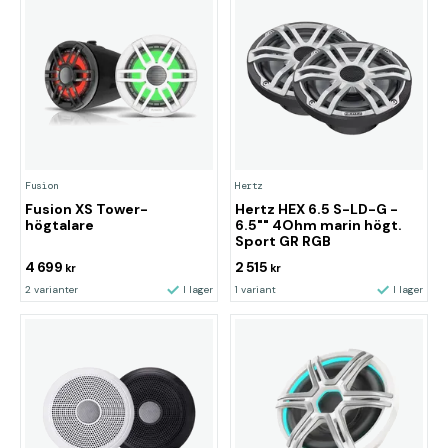
Fusion
Hertz
Fusion XS Tower-
Hertz HEX 6.5 S-LD-G -
högtalare
6.5"" 4Ohm marin högt.
Sport GR RGB
4 699
2 515
kr
kr
2 varianter
I lager
1 variant
I lager