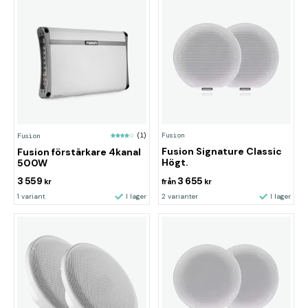
Fusion
Fusion
(1)
Fusion Signature Classic
Fusion förstärkare 4kanal
Högt.
500W
3 559
3 655
kr
från
kr
1 variant
I lager
2 varianter
I lager