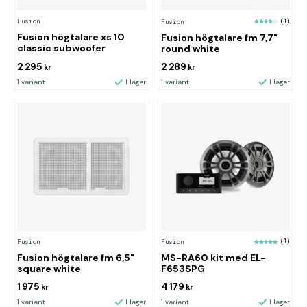
Fusion
Fusion
(1)
Fusion högtalare xs 10
Fusion högtalare fm 7,7"
classic subwoofer
round white
2 295
2 289
kr
kr
1 variant
I lager
1 variant
I lager
Fusion
Fusion
(1)
Fusion högtalare fm 6,5"
MS-RA60 kit med EL-
square white
F653SPG
1 975
4 179
kr
kr
1 variant
I lager
1 variant
I lager