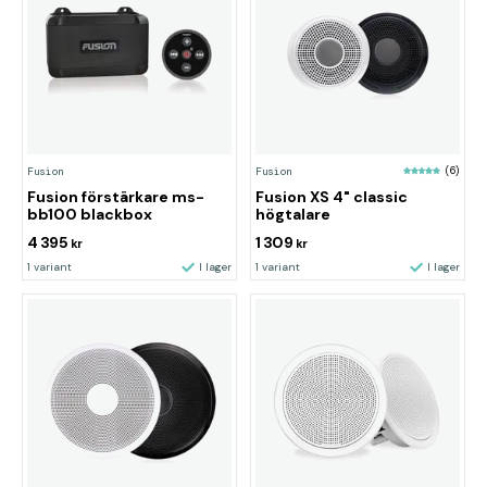
Fusion
(6)
Fusion
Fusion XS 4" classic
Fusion förstärkare ms-
högtalare
bb100 blackbox
4 395
1 309
kr
kr
1 variant
I lager
1 variant
I lager