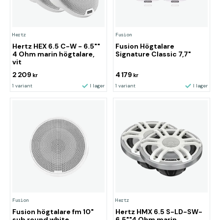
Hertz
Fusion
Hertz HEX 6.5 C-W - 6.5""
Fusion Högtalare
4 Ohm marin högtalare,
Signature Classic 7,7"
vit
2 209
4 179
kr
kr
1 variant
I lager
1 variant
I lager
Fusion
Hertz
Fusion högtalare fm 10"
Hertz HMX 6.5 S-LD-SW-
sub round white
6.5""4 Ohm marin