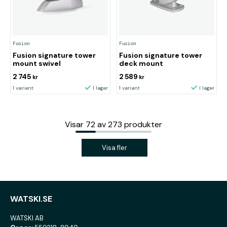
Fusion
Fusion
Fusion signature tower
Fusion signature tower
mount swivel
deck mount
2 745
2 589
kr
kr
1 variant
I lager
1 variant
I lager
Visar
72
av
273
produkter
Visa fler
WATSKI.SE
WATSKI AB