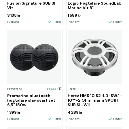
Fusion Signature SUB 3I
Logic Högtalare SoundLab
Vit
Marine Vit 8''
3 135
1 589
kr
kr
1 variant
I lager
1 variant
I lager
Promarine
(1)
Hertz
Promarine bluetooth-
Hertz HMS 10 S2-LD-SW.1-
högtalare slav svart set
10""-2 Ohm marin SPORT
6,5" 150w
SUB SL-WH
1 399
4 289
kr
kr
1 variant
I lager
1 variant
I lager