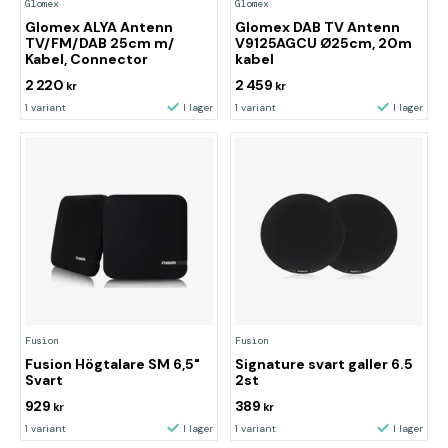
Glomex
Glomex
Glomex ALYA Antenn
Glomex DAB TV Antenn
TV/FM/DAB 25cm m/
V9125AGCU Ø25cm, 20m
Kabel, Connector
kabel
2 220
2 459
kr
kr
1 variant
I lager
1 variant
I lager
Fusion
Fusion
Fusion Högtalare SM 6,5"
Signature svart galler 6.5
Svart
2st
929
389
kr
kr
1 variant
I lager
1 variant
I lager