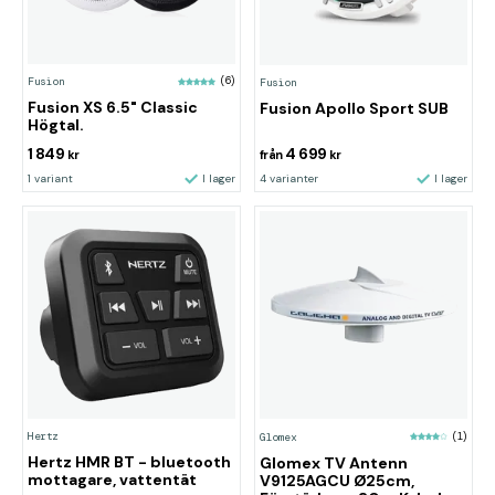
Fusion
(6)
Fusion
Fusion XS 6.5" Classic
Fusion Apollo Sport SUB
Högtal.
1 849
4 699
kr
från
kr
1 variant
I lager
4 varianter
I lager
Hertz
Glomex
(1)
Hertz HMR BT - bluetooth
Glomex TV Antenn
mottagare, vattentät
V9125AGCU Ø25cm,