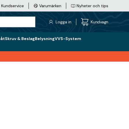
Kundservice
Varumärken
Nyheter och tips
Logga in
Kundvagn
båt
Skruv & Beslag
Belysning
VVS-System