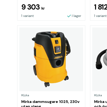
9 303
1 81
kr
1 variant
I lager
1 variant
Mirka
Mirka
Mirka dammsugare 1025, 230v
Mirka 
utan slang
och öv