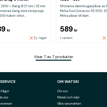
 230V + Slang Ø 27 mm / 32 mm
Slitstarka dammsugarpåsar av fl
onterad slang med stickpropp
Mirka Dust Extractor DE 1025. 2
0V kabel i slitst...
Mirka påsar till dam...
89
589
kr
kr
Ej i lager
1 variant
Visar
7
av
7
produkter
SERVICE
OM WATSKI
 frågor
Om oss
ta oss
Watski och miljö
everanser
Våra varumärken