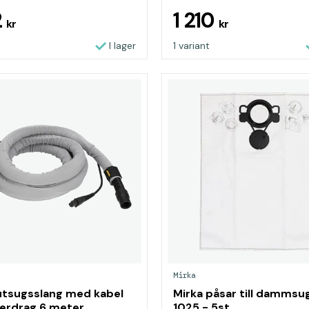
2
1 210
kr
kr
I lager
1 variant
Mirka
utsugsslang med kabel
Mirka påsar till dammsu
erdrag 6 meter
1025 - 5st