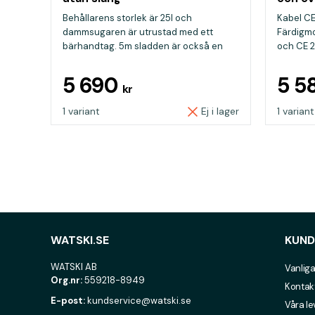
Behållarens storlek är 25l och
Kabel CE
dammsugaren är utrustad med ett
Färdigm
bärhandtag. 5m sladden är också en
och CE 23
op...
5 690
5 5
kr
1 variant
Ej i lager
1 variant
WATSKI.SE
KUND
WATSKI AB
Vanliga
Org.nr:
559218-8949
Kontak
E-post:
kundservice@watski.se
Våra l