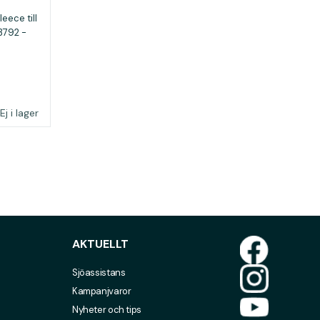
eece till
13792 -
Ej i lager
AKTUELLT
Sjöassistans
Kampanjvaror
Nyheter och tips