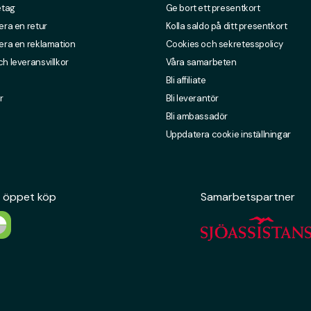
etag
Ge bort ett presentkort
era en retur
Kolla saldo på ditt presentkort
era en reklamation
Cookies och sekretesspolicy
h leveransvillkor
Våra samarbeten
Bli affiliate
r
Bli leverantör
Bli ambassadör
Uppdatera cookie inställningar
 öppet köp
Samarbetspartner