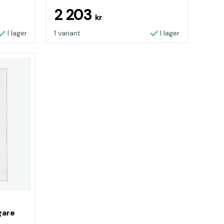
2 203
kr
I lager
1 variant
I lager
gare