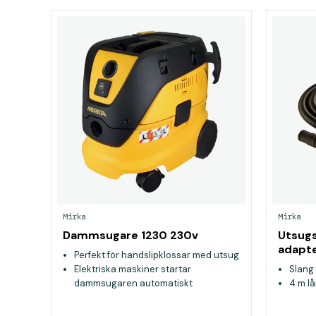
Mirka
Mirka
Dammsugare 1230 230v
Utsugs
adapt
Perfekt för handslipklossar med utsug
Elektriska maskiner startar
Slang
dammsugaren automatiskt
4 m l
Kan även användas för våtsugning