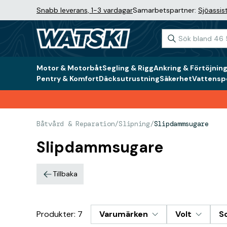
Snabb leverans, 1-3 vardagar
Samarbetspartner:
Sjöassis
Motor & Motorbåt
Segling & Rigg
Ankring & Förtöjnin
Pentry & Komfort
Däcksutrustning
Säkerhet
Vattenspo
Båtvård & Reparation
/
Slipning
/
Slipdammsugare
Slipdammsugare
Tillbaka
Produkter: 7
Varumärken
Volt
S