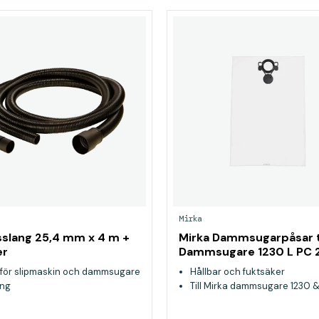
Mirka
slang 25,4 mm x 4 m +
Mirka Dammsugarpåsar ti
er
Dammsugare 1230 L PC 2
stk
 för slipmaskin och dammsugare
Hållbar och fuktsäker
ång
Till Mirka dammsugare 1230 &