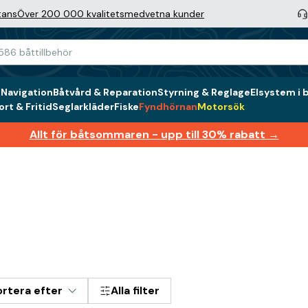
tans
Över 200 000 kvalitetsmedvetna kunder
g
Navigation
Båtvård & Reparation
Styrning & Reglage
Elsystem i 
rt & Fritid
Seglarkläder
Fiske
Fyndhörnan
Motorsök
Allt för båtsommaren - upp till 30% rabatt →
ortera efter
Alla filter