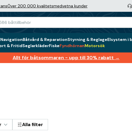
tans
Över 200 000 kvalitetsmedvetna kunder
g
Navigation
Båtvård & Reparation
Styrning & Reglage
Elsystem i 
rt & Fritid
Seglarkläder
Fiske
Fyndhörnan
Motorsök
Allt för båtsommaren - upp till 30% rabatt →
r
Alla filter