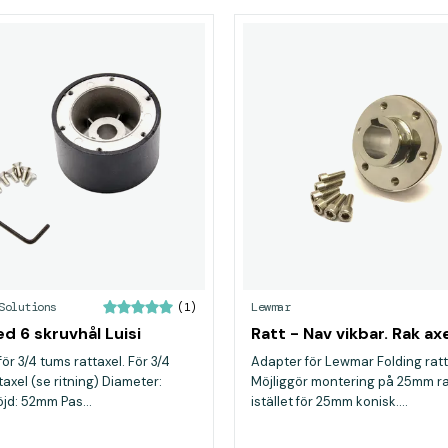
Solutions
Lewmar
(1)
d 6 skruvhål Luisi
Ratt - Nav vikbar. Rak ax
ör 3/4 tums rattaxel. För 3/4
Adapter för Lewmar Folding ratt
axel (se ritning) Diameter:
Möjliggör montering på 25mm ra
d: 52mm Pas...
istället för 25mm konisk....