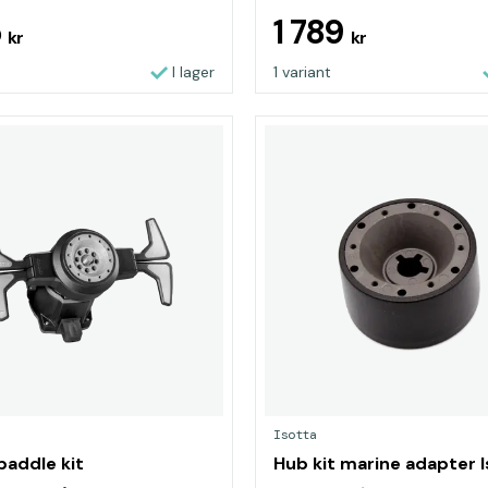
5
1 789
kr
kr
I lager
1 variant
Isotta
paddle kit
Hub kit marine adapter I