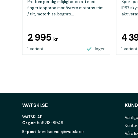
Pro Trim ger dig möjligheten att med
Sport pad
fingertopparna manövrera motorns trim
IP67 sky
/ tilt, motorhiss, bogpro...
aktivera
2 995
4 3
kr
1 variant
I lager
1 variant
WATSKI.SE
KUND
WATSKI AB
Vanliga
Org.nr:
559218-8949
Kontak
E-post:
kundservice@watski.se
Våra l