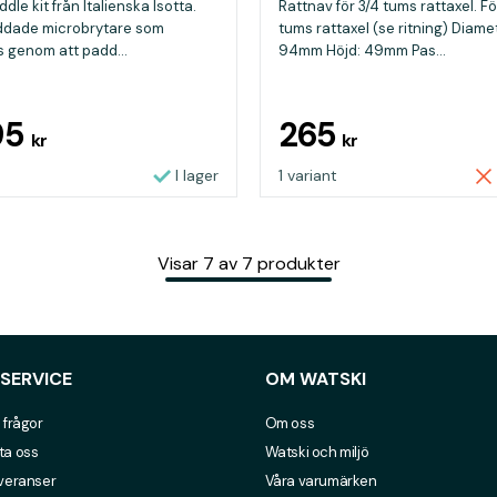
dle kit från Italienska Isotta.
Rattnav för 3/4 tums rattaxel. Fö
ddade microbrytare som
tums rattaxel (se ritning) Diame
s genom att padd...
94mm Höjd: 49mm Pas...
95
265
kr
kr
I lager
1 variant
Visar
7
av
7
produkter
SERVICE
OM WATSKI
 frågor
Om oss
ta oss
Watski och miljö
everanser
Våra varumärken