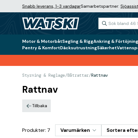
Snabb leverans, 1-3 vardagar
Samarbetspartner:
Sjöassis
Motor & Motorbåt
Segling & Rigg
Ankring & Förtöjnin
Pentry & Komfort
Däcksutrustning
Säkerhet
Vattenspo
Styrning & Reglage
/
Båtrattar
/
Rattnav
Rattnav
Tillbaka
Produkter: 7
Varumärken
Sortera efte