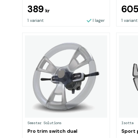
389
60
kr
1 variant
I lager
1 variant
Seastar Solutions
Isotta
Pro trim switch dual
Sport 