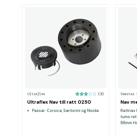
Ultraflex
Seastar 
(3)
Ultraflex Nav till ratt 0250
Nav me
Passar: Corsica, Santorini og Nisida
Rattnav f
tums ratt
88mm Höj