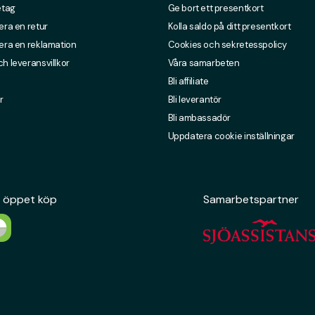
etag
Ge bort ett presentkort
era en retur
Kolla saldo på ditt presentkort
era en reklamation
Cookies och sekretesspolicy
h leveransvillkor
Våra samarbeten
Bli affiliate
r
Bli leverantör
Bli ambassadör
Uppdatera cookie inställningar
 öppet köp
Samarbetspartner