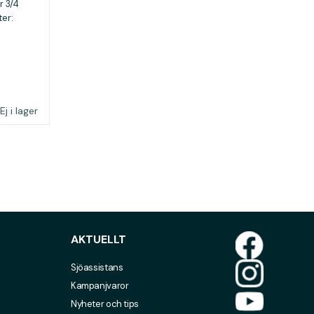
r 3/4
ter:
Ej i lager
AKTUELLT
Sjöassistans
Kampanjvaror
Nyheter och tips