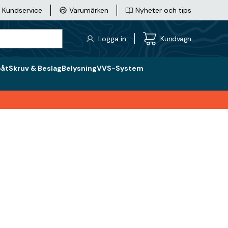
Kundservice
Varumärken
Nyheter och tips
Logga in
Kundvagn
båt
Skruv & Beslag
Belysning
VVS-System