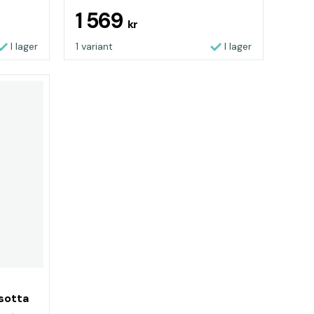
1 569
kr
I lager
1 variant
I lager
sotta