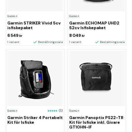
Garmin
Garmin
Garmin STRIKER Vivid 5cv
Garmin ECHOMAP UHD2
isfiskepaket
52cv Isfiskepaket
6 549
8 049
kr
kr
1 variant
Beställningsvara
1 variant
Beställningsvara
Garmin
(1)
Garmin
Garmin Striker 4 Portabelt
Garmin Panoptix PS22-TR
Kit för Isfiske
Kit för Isfiske inkl. Givare
GT10HN-IF