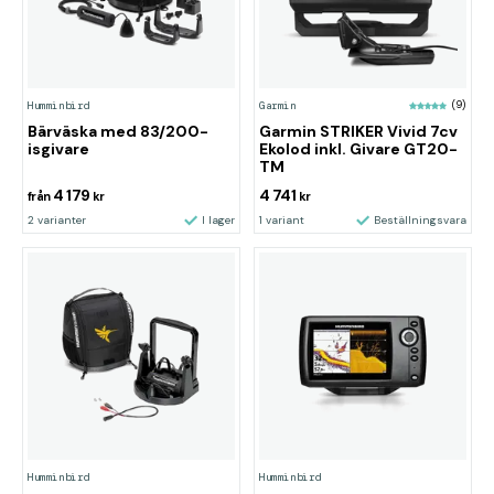
Humminbird
Garmin
(9)
Bärväska med 83/200-
Garmin STRIKER Vivid 7cv
isgivare
Ekolod inkl. Givare GT20-
TM
4 179
4 741
från
kr
kr
2 varianter
I lager
1 variant
Beställningsvara
Humminbird
Humminbird