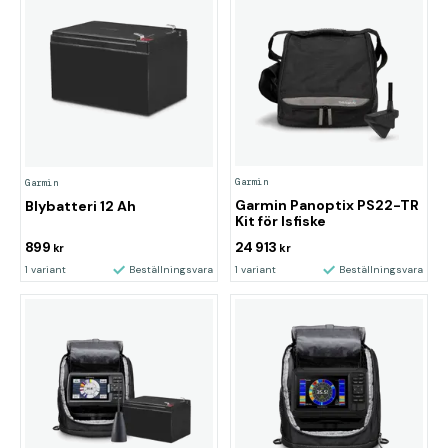
Garmin
Garmin
Garmin Panoptix PS22-TR
Blybatteri 12 Ah
Kit för Isfiske
899
24 913
kr
kr
1 variant
Beställningsvara
1 variant
Beställningsvara