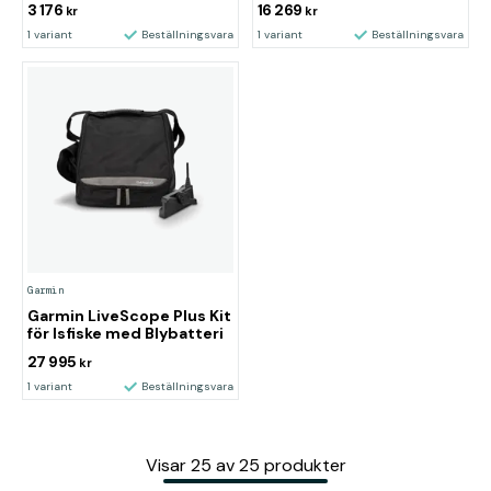
3 176
16 269
kr
kr
1 variant
Beställningsvara
1 variant
Beställningsvara
Garmin
Garmin LiveScope Plus Kit
för Isfiske med Blybatteri
27 995
kr
1 variant
Beställningsvara
Visar
25
av
25
produkter