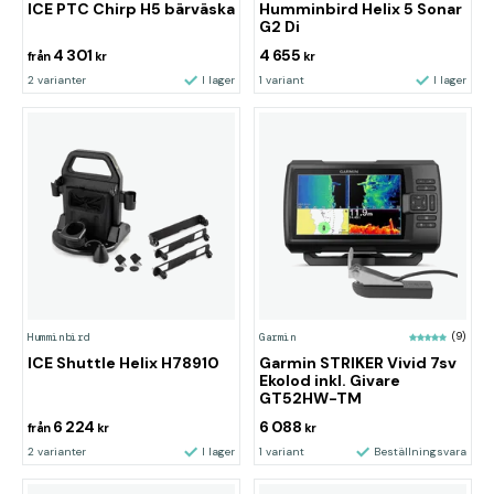
ICE PTC Chirp H5 bärväska
Humminbird Helix 5 Sonar
G2 Di
4 301
4 655
från
kr
kr
2 varianter
I lager
1 variant
I lager
Humminbird
Garmin
(9)
ICE Shuttle Helix H78910
Garmin STRIKER Vivid 7sv
Ekolod inkl. Givare
GT52HW-TM
6 224
6 088
från
kr
kr
2 varianter
I lager
1 variant
Beställningsvara