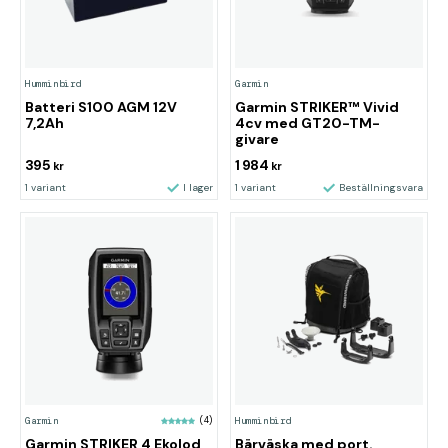
Humminbird
Garmin
Batteri S100 AGM 12V
Garmin STRIKER™ Vivid
7,2Ah
4cv med GT20-TM-
givare
395
1 984
kr
kr
1 variant
I lager
1 variant
Beställningsvara
Garmin
(4)
Humminbird
Garmin STRIKER 4 Ekolod
Bärväska med port.