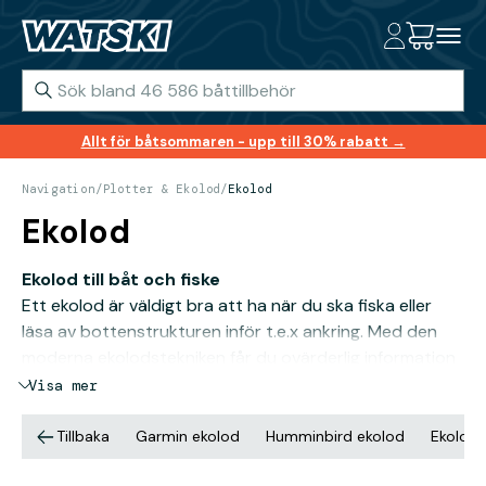
Allt för båtsommaren - upp till 30% rabatt →
Navigation
/
Plotter & Ekolod
/
Ekolod
Ekolod
Ekolod till båt och fiske
Ett ekolod är väldigt bra att ha när du ska fiska eller
läsa av bottenstrukturen inför t.e.x ankring. Med den
moderna ekolodstekniken får du ovärderlig information
om vad som befinner sig under ytan.
Visa mer
Vad menas med ekolod?
Det finns tre olika typer av ekolod, Chirp, DSI (Down
Tillbaka
Garmin ekolod
Humminbird ekolod
Ekolod
Scan Imaging) och side imaging. Den mest traditionella