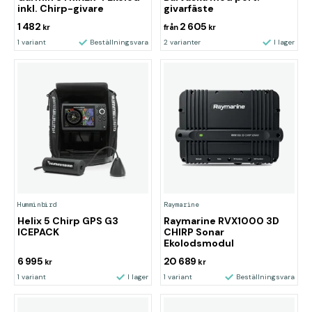
inkl. Chirp-givare
givarfäste
1 482
2 605
kr
från
kr
1 variant
Beställningsvara
2 varianter
I lager
Humminbird
Raymarine
Helix 5 Chirp GPS G3
Raymarine RVX1000 3D
ICEPACK
CHIRP Sonar
Ekolodsmodul
6 995
20 689
kr
kr
1 variant
I lager
1 variant
Beställningsvara