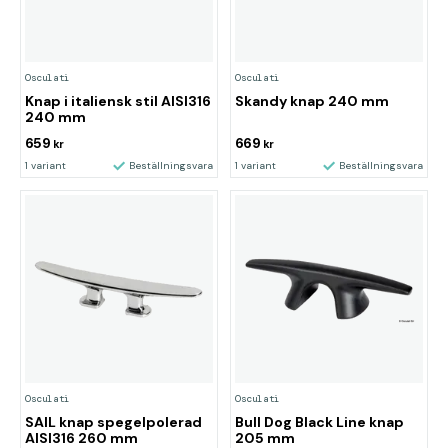
Osculati
Osculati
Knap i italiensk stil AISI316
Skandy knap 240 mm
240 mm
659
669
kr
kr
1 variant
Beställningsvara
1 variant
Beställningsvara
Osculati
Osculati
SAIL knap spegelpolerad
Bull Dog Black Line knap
AISI316 260 mm
205 mm