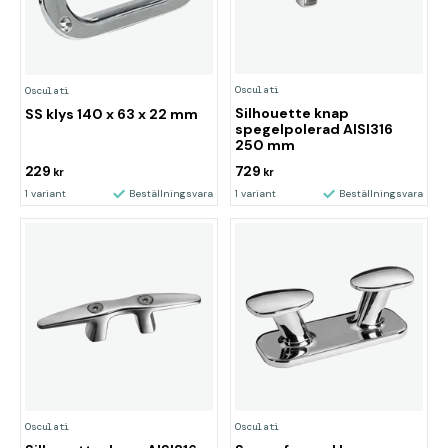
Osculati
Osculati
Silhouette knap
SS klys 140 x 63 x 22 mm
spegelpolerad AISI316
250 mm
229
729
kr
kr
1 variant
Beställningsvara
1 variant
Beställningsvara
Osculati
Osculati