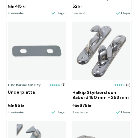
415
52
från
kr
kr
4 varianter
I lager
1 variant
I lager
1852 Marine Quality
(1)
(3)
Underplatta
Halkip Styrbord och
Babord 150 mm - 253 mm
95
675
från
kr
från
kr
4 varianter
I lager
3 varianter
I lager