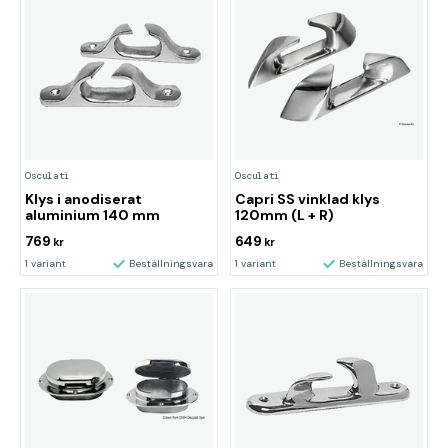
Osculati
Osculati
Klys i anodiserat
Capri SS vinklad klys
aluminium 140 mm
120mm (L + R)
769
649
kr
kr
1 variant
Beställningsvara
1 variant
Beställningsvara