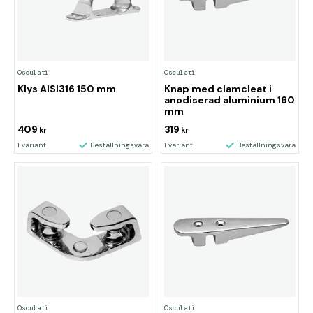
Osculati
Osculati
Klys AISI316 150 mm
Knap med clamcleat i
anodiserad aluminium 160
mm
409
319
kr
kr
1 variant
Beställningsvara
1 variant
Beställningsvara
Osculati
Osculati