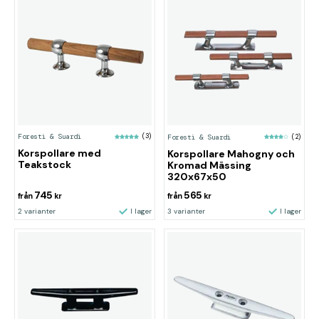
Foresti & Suardi
(3)
Foresti & Suardi
(2)
Korspollare med
Korspollare Mahogny och
Teakstock
Kromad Mässing
320x67x50
745
565
från
kr
från
kr
2 varianter
I lager
3 varianter
I lager