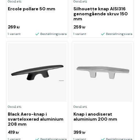
Osculati
Osculati
Ercole pollare 50 mm
Silhouette knap AISI316
genomgående skruv 150
mm
269
259
kr
kr
1 variant
Beställningsvara
1 variant
Beställningsvara
Osculati
Osculati
Black Aero-knap i
Knap i anodiserat
svarteloxerad aluminium
aluminium 200 mm
208 mm
419
399
kr
kr
1 variant
Beställningsvara
1 variant
Beställningsvara