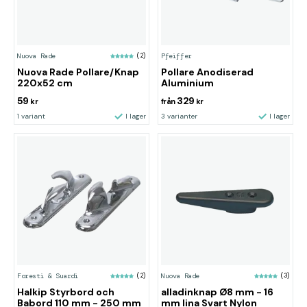
Nuova Rade
(2)
Pfeiffer
Nuova Rade Pollare/Knap
Pollare Anodiserad
220x52 cm
Aluminium
59
329
kr
från
kr
1 variant
I lager
3 varianter
I lager
Foresti & Suardi
(2)
Nuova Rade
(3)
Halkip Styrbord och
alladinknap Ø8 mm - 16
Babord 110 mm - 250 mm
mm lina Svart Nylon