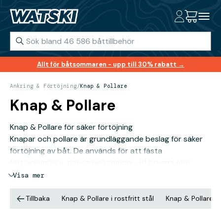
Allt för båtsommaren - upp till 30% rabatt →
Ankring & Förtöjning
/
Knap & Pollare
Knap & Pollare
Knap & Pollare för säker förtöjning
Knapar och pollare är grundläggande beslag för säker
förtöjning av båt. De används för att fästa
förtöjningslinor, spring och tampar vid brygga eller
ombord och måste tåla hög belastning från vind, vågor
Visa mer
och ström.
Hos Watski hittar du knapar och pollare i flera material
Tillbaka
Knap & Pollare i rostfritt stål
Knap & Pollare i
och utföranden, anpassade för både mindre