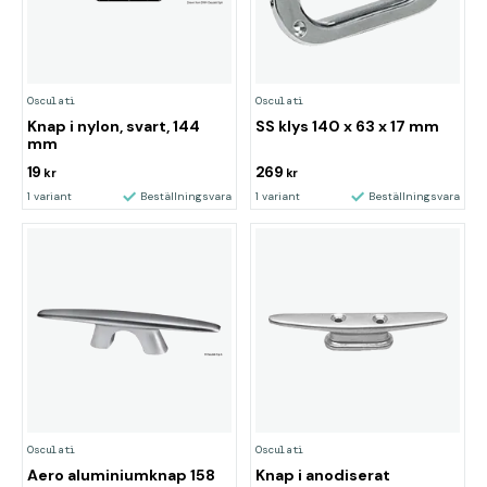
Osculati
Osculati
Knap i nylon, svart, 144
SS klys 140 x 63 x 17 mm
mm
19
269
kr
kr
1 variant
Beställningsvara
1 variant
Beställningsvara
Osculati
Osculati
Aero aluminiumknap 158
Knap i anodiserat