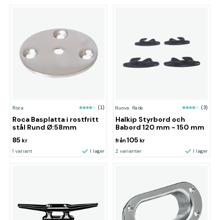
Roca
(1)
Nuova Rade
(3)
Roca Basplatta i rostfritt
Halkip Styrbord och
stål Rund Ø:58mm
Babord 120 mm - 150 mm
85
105
kr
från
kr
1 variant
I lager
2 varianter
I lager