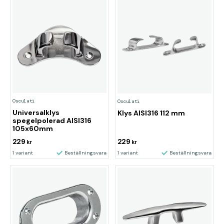
Osculati
Osculati
Universalklys
Klys AISI316 112 mm
spegelpolerad AISI316
105x60mm
229
229
kr
kr
1 variant
Beställningsvara
1 variant
Beställningsvara