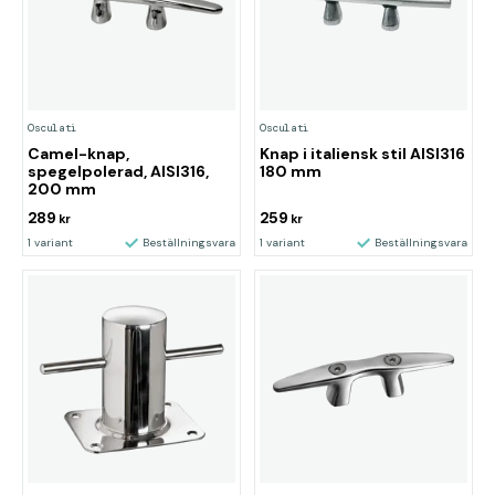
Osculati
Osculati
Camel-knap,
Knap i italiensk stil AISI316
spegelpolerad, AISI316,
180 mm
200 mm
289
259
kr
kr
1 variant
Beställningsvara
1 variant
Beställningsvara