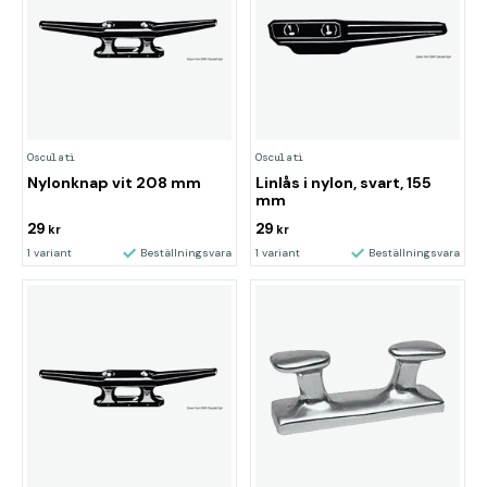
Osculati
Osculati
Nylonknap vit 208 mm
Linlås i nylon, svart, 155
mm
29
29
kr
kr
1 variant
Beställningsvara
1 variant
Beställningsvara