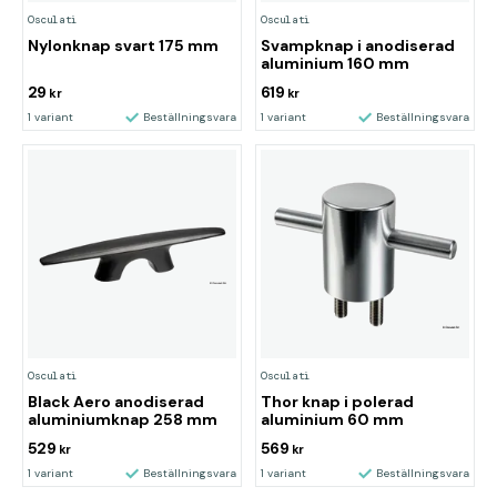
Osculati
Osculati
Nylonknap svart 175 mm
Svampknap i anodiserad
aluminium 160 mm
29
619
kr
kr
1 variant
Beställningsvara
1 variant
Beställningsvara
Osculati
Osculati
Black Aero anodiserad
Thor knap i polerad
aluminiumknap 258 mm
aluminium 60 mm
529
569
kr
kr
1 variant
Beställningsvara
1 variant
Beställningsvara