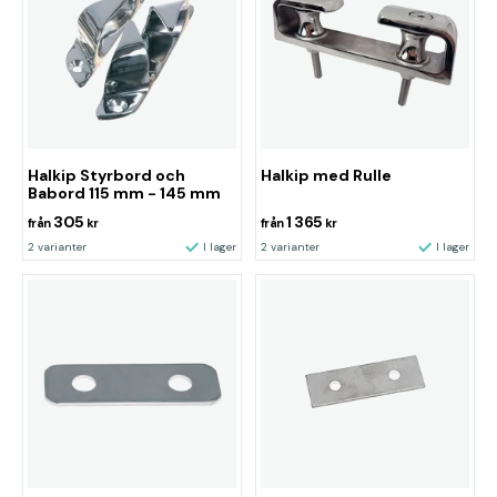
Halkip Styrbord och
Halkip med Rulle
Babord 115 mm - 145 mm
305
1 365
från
kr
från
kr
2 varianter
I lager
2 varianter
I lager