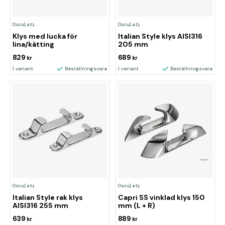
Osculati
Osculati
Klys med lucka för
Italian Style klys AISI316
lina/kätting
205 mm
829
689
kr
kr
1 variant
Beställningsvara
1 variant
Beställningsvara
Osculati
Osculati
Italian Style rak klys
Capri SS vinklad klys 150
AISI316 255 mm
mm (L + R)
639
889
kr
kr