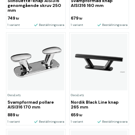
Silhouette-knap AISI316
Svampformad knap
genomgående skruv 250
AISI316 160 mm
mm
749
679
kr
kr
1 variant
Beställningsvara
1 variant
Beställningsvara
Osculati
Osculati
Nordik Black Line knap
Svampformad pollare
265 mm
AISI316 170 mm
889
659
kr
kr
1 variant
Beställningsvara
1 variant
Beställningsvara