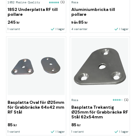
1852 Marine Quality
(1)
Roca
1852 Underplatta RF till
Aluminiumbricka till
pollare
pollare
245
85
kr
från
kr
1 variant
I lager
4 varianter
I lager
Roca
(1)
Basplatta Oval för Ø25mm
för Grabbräcke 64x42 mm
Basplatta Trekantig
RF Stål
Ø25mm för Grabbräcke RF
Stål 62x54mm
85
85
kr
kr
1 variant
I lager
1 variant
I lager