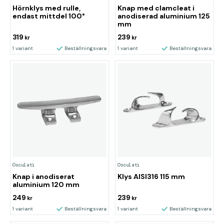
Hörnklys med rulle,
Knap med clamcleat i
endast mittdel 100°
anodiserad aluminium 125
mm
319
239
kr
kr
1 variant
Beställningsvara
1 variant
Beställningsvara
Osculati
Osculati
Knap i anodiserat
Klys AISI316 115 mm
aluminium 120 mm
249
239
kr
kr
1 variant
Beställningsvara
1 variant
Beställningsvara