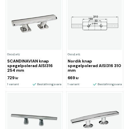
Osculati
Osculati
SCANDINAVIAN knap
Nordik knap
spegelpolerad AISI316
spegelpolerad AISI316 310
254 mm
mm
729
669
kr
kr
1 variant
Beställningsvara
1 variant
Beställningsvara