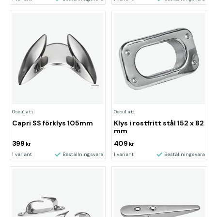
Osculati
Osculati
Capri SS förklys 105mm
Klys i rostfritt stål 152 x 82
mm
399
409
kr
kr
1 variant
Beställningsvara
1 variant
Beställningsvara