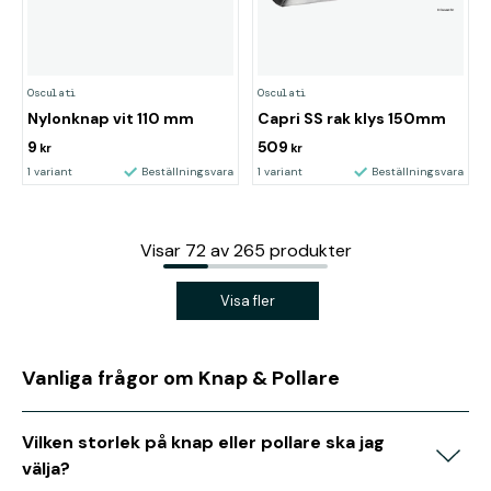
Osculati
Osculati
Nylonknap vit 110 mm
Capri SS rak klys 150mm
9
509
kr
kr
1 variant
Beställningsvara
1 variant
Beställningsvara
Visar
72
av
265
produkter
Visa fler
Vanliga frågor om Knap & Pollare
Vilken storlek på knap eller pollare ska jag
välja?