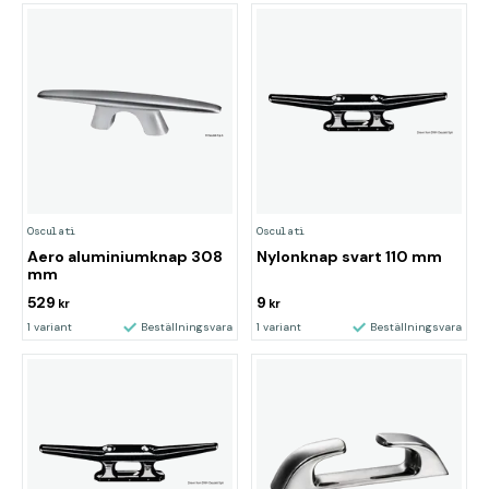
Osculati
Osculati
Aero aluminiumknap 308
Nylonknap svart 110 mm
mm
529
9
kr
kr
1 variant
Beställningsvara
1 variant
Beställningsvara