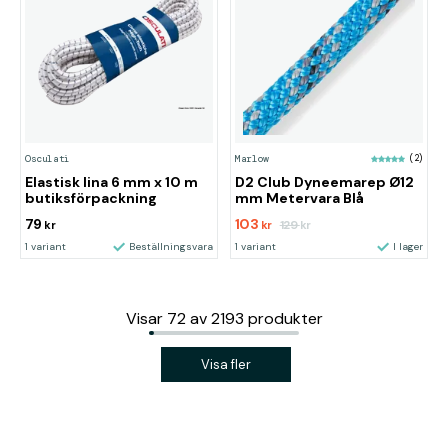
Osculati
Marlow
(2)
Elastisk lina 6 mm x 10 m
D2 Club Dyneemarep Ø12
butiksförpackning
mm Metervara Blå
79
103
129
kr
kr
kr
1 variant
Beställningsvara
1 variant
I lager
Visar
72
av
2193
produkter
Visa fler