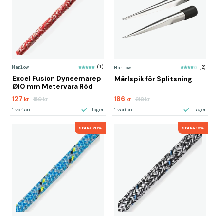
Marlow
(1)
Marlow
(2)
Excel Fusion Dyneemarep
Märlspik för Splitsning
Ø10 mm Metervara Röd
127
186
159
219
kr
kr
kr
kr
1 variant
I lager
1 variant
I lager
SPARA 20%
SPARA 19%