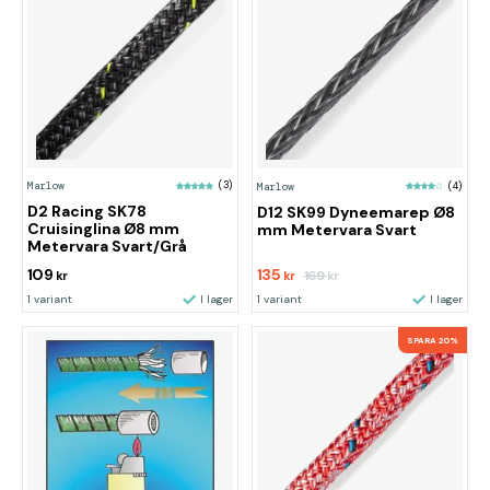
Marlow
(3)
Marlow
(4)
D2 Racing SK78
D12 SK99 Dyneemarep Ø8
Cruisinglina Ø8 mm
mm Metervara Svart
Metervara Svart/Grå
109
135
169
kr
kr
kr
1 variant
I lager
1 variant
I lager
SPARA 20%