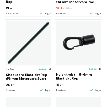
Rep
Ø4 mm Metervara Röd
19
20
25
kr
kr
kr
3 varianter
I lager
1 variant
I lager
(1)
Marlow
(2)
Nylonkrok till 5-6mm
Shockcord Elastiskt Rep
Elastiskt Rep
Ø6 mm Metervara Svart
20
15
kr
kr
1 variant
I lager
1 variant
I lager