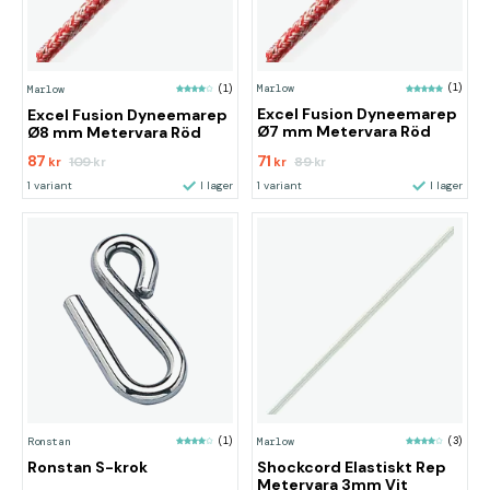
Marlow
(1)
Marlow
(1)
Excel Fusion Dyneemarep
Excel Fusion Dyneemarep
Ø7 mm Metervara Röd
Ø8 mm Metervara Röd
87
71
109
89
kr
kr
kr
kr
1 variant
I lager
1 variant
I lager
Ronstan
(1)
Marlow
(3)
Ronstan S-krok
Shockcord Elastiskt Rep
Metervara 3mm Vit