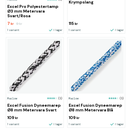
Krympslang
Excel Pro Polyestertamp
Ø3 mm Metervara
Svart/Rosa
7
115
9
kr
kr
kr
1 variant
I lager
1 variant
I lager
Marlow
(1)
Marlow
(1)
Excel Fusion Dyneemarep
Excel Fusion Dyneemarep
Ø8 mm Metervara Svart
Ø8 mm Metervara Blå
109
109
kr
kr
1 variant
I lager
1 variant
I lager