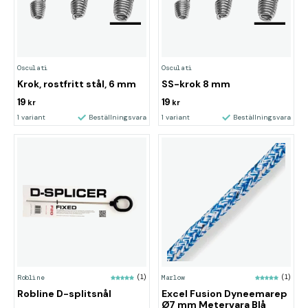
Osculati
Osculati
Krok, rostfritt stål, 6 mm
SS-krok 8 mm
19
19
kr
kr
1 variant
Beställningsvara
1 variant
Beställningsvara
Robline
(1)
Marlow
(1)
Robline D-splitsnål
Excel Fusion Dyneemarep
Ø7 mm Metervara Blå