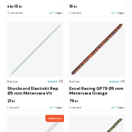
15
15
från
kr
kr
2 varianter
I lager
1 variant
I lager
Marlow
(2)
Marlow
(2)
Shockcord Elastiskt Rep
Excel Racing GP78 Ø5 mm
Ø5 mm Metervara Vit
Metervara Orange
21
79
kr
kr
1 variant
I lager
1 variant
I lager
SPARA 20%