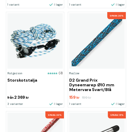
1 variant
I lager
1 variant
I lager
SPARA 20%
Rutgerson
(2)
Marlow
Storskotstalja
D2 Grand Prix
Dyneemarep Ø10 mm
Metervara Svart/Blå
2 369
159
199
från
kr
kr
kr
3 varianter
I lager
1 variant
I lager
SPARA 20%
SPARA 15%