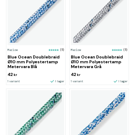
Marlow
(5)
Marlow
(5)
Blue Ocean Doublebraid
Blue Ocean Doublebraid
Ø10 mm Polyestertamp
Ø10 mm Polyestertamp
Metervara Blå
Metervara Grå
42
42
kr
kr
1 variant
I lager
1 variant
I lager