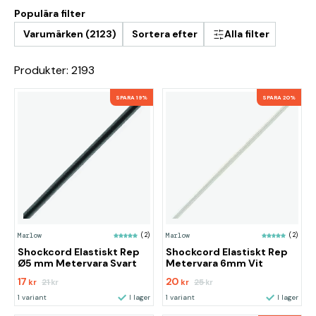
Populära filter
Varumärken (2123)
Sortera efter
Alla filter
Produkter: 2193
SPARA 19%
SPARA 20%
Marlow
(2)
Marlow
(2)
Shockcord Elastiskt Rep
Shockcord Elastiskt Rep
Ø5 mm Metervara Svart
Metervara 6mm Vit
17
20
21
25
kr
kr
kr
kr
1 variant
I lager
1 variant
I lager