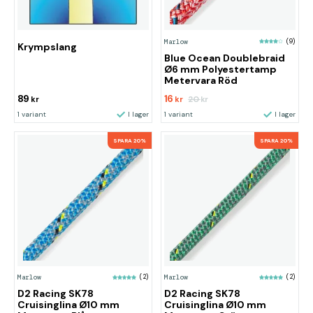
Marlow
(9)
Krympslang
Blue Ocean Doublebraid
Ø6 mm Polyestertamp
Metervara Röd
89
16
20
kr
kr
kr
1 variant
I lager
1 variant
I lager
SPARA 20%
SPARA 20%
Marlow
(2)
Marlow
(2)
D2 Racing SK78
D2 Racing SK78
Cruisinglina Ø10 mm
Cruisinglina Ø10 mm