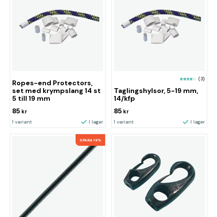
(3)
Ropes-end Protectors,
set med krympslang 14 st
Taglingshylsor, 5-19 mm,
5 till 19 mm
14/kfp
85
85
kr
kr
1 variant
I lager
1 variant
I lager
SPARA 19%