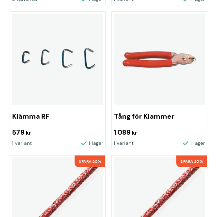
Klämma RF
Tång för Klammer
579
1 089
kr
kr
1 variant
I lager
1 variant
I lager
SPARA 20%
SPARA 20%