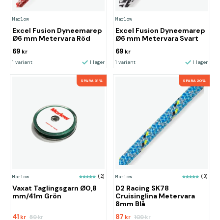
Marlow
Marlow
Excel Fusion Dyneemarep
Excel Fusion Dyneemarep
Ø6 mm Metervara Röd
Ø6 mm Metervara Svart
69
69
kr
kr
1 variant
I lager
1 variant
I lager
SPARA 31%
SPARA 20%
Marlow
(2)
Marlow
(3)
Vaxat Taglingsgarn Ø0,8
D2 Racing SK78
mm/41m Grön
Cruisinglina Metervara
8mm Blå
41
87
59
109
kr
kr
kr
kr