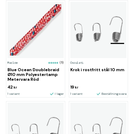
Marlow
(5)
Osculati
Blue Ocean Doublebraid
Krok i rostfritt stål 10 mm
Ø10 mm Polyestertamp
Metervara Röd
42
19
kr
kr
1 variant
I lager
1 variant
Beställningsvara