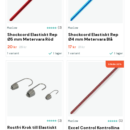
Marlow
(2)
Marlow
Shockcord Elastiskt Rep
Shockcord Elastiskt Rep
Ø5 mm Metervara Röd
Ø4 mm Metervara Blå
20
17
25
21
kr
kr
kr
kr
1 variant
I lager
1 variant
I lager
SPARA 20%
(2)
Marlow
(1)
Rostfri Krok till Elastiskt
Excel Control Kontrollina