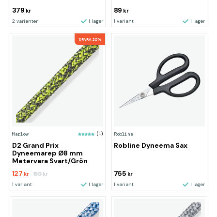
379
89
kr
kr
2 varianter
I lager
1 variant
I lager
SPARA 20%
Marlow
(1)
Robline
D2 Grand Prix
Robline Dyneema Sax
Dyneemarep Ø8 mm
Metervara Svart/Grön
127
755
159
kr
kr
kr
1 variant
I lager
1 variant
I lager