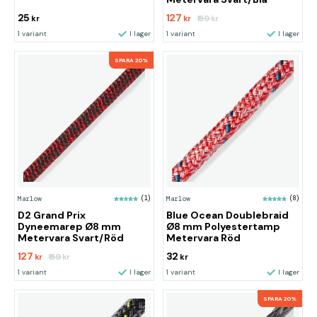
25
127
159
kr
kr
kr
1 variant
I lager
1 variant
I lager
SPARA 20%
Marlow
(1)
Marlow
(8)
D2 Grand Prix
Blue Ocean Doublebraid
Dyneemarep Ø8 mm
Ø8 mm Polyestertamp
Metervara Svart/Röd
Metervara Röd
127
32
159
kr
kr
kr
1 variant
I lager
1 variant
I lager
SPARA 20%