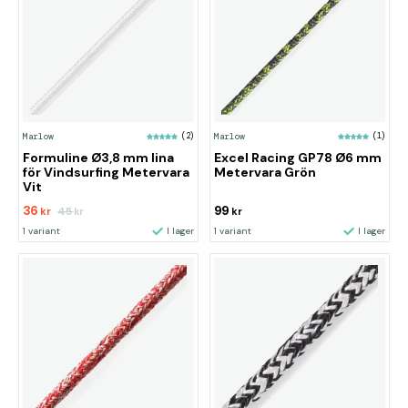
Marlow
(2)
Marlow
(1)
Formuline Ø3,8 mm lina
Excel Racing GP78 Ø6 mm
för Vindsurfing Metervara
Metervara Grön
Vit
36
99
45
kr
kr
kr
1 variant
I lager
1 variant
I lager