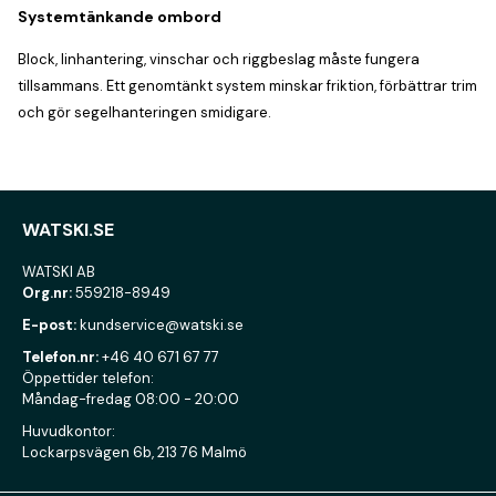
Systemtänkande ombord
Block, linhantering, vinschar och riggbeslag måste fungera
tillsammans. Ett genomtänkt system minskar friktion, förbättrar trim
och gör segelhanteringen smidigare.
WATSKI.SE
WATSKI AB
Org.nr:
559218-8949
E-post:
kundservice@watski.se
Telefon.nr:
+46 40 671 67 77
Öppettider telefon:
Måndag-fredag 08:00 - 20:00
Huvudkontor:
Lockarpsvägen 6b, 213 76 Malmö