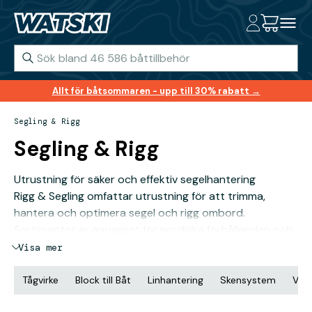
Allt för båtsommaren - upp till 30% rabatt →
Segling & Rigg
Segling & Rigg
Utrustning för säker och effektiv segelhantering
Rigg & Segling omfattar utrustning för att trimma,
hantera och optimera segel och rigg ombord.
Sortimentet är anpassat för nordiska förhållanden och
täcker allt från löpande rigg till beslag och
Visa mer
segeltillbehör.
Tågvirke
Block till Båt
Linhantering
Skensystem
Vins