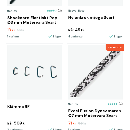
Nuova Rade
Marlow
(3)
Nylonkrok m/öga Svart
Shockcord Elastiskt Rep
Ø3 mm Metervara Svart
13
45
16
kr
kr
från
kr
1 variant
I lager
4 varianter
I lager
SPARA 20%
Marlow
(1)
Klämma RF
Excel Fusion Dyneemarep
Ø7 mm Metervara Svart
509
71
89
från
kr
kr
kr
2 varianter
I lager
1 variant
I lager