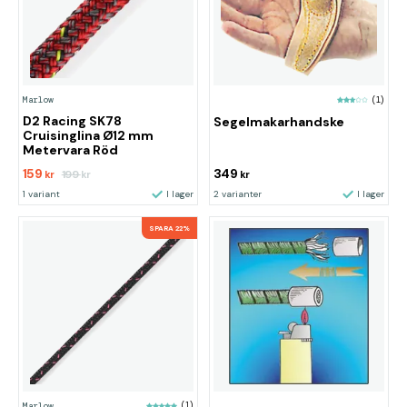
Marlow
(1)
D2 Racing SK78
Segelmakarhandske
Cruisinglina Ø12 mm
Metervara Röd
159
349
199
kr
kr
kr
1 variant
I lager
2 varianter
I lager
SPARA 22%
Marlow
(1)