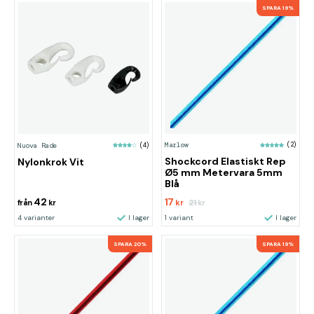
SPARA 19%
Marlow
(2)
Nuova Rade
(4)
Shockcord Elastiskt Rep
Nylonkrok Vit
Ø5 mm Metervara 5mm
Blå
42
17
21
från
kr
kr
kr
4 varianter
I lager
1 variant
I lager
SPARA 20%
SPARA 19%