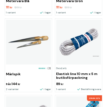
Metervara Blå
Metervara Grön
111
111
139
139
kr
kr
kr
kr
1 variant
I lager
1 variant
I lager
Osculati
(2)
Elastisk lina 10 mm x 5 m
Märlspik
butiksförpackning
144
89
från
kr
kr
2 varianter
I lager
1 variant
Beställningsvara
SPARA 20%