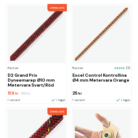
SPARA 20%
Marlow
Marlow
(1)
D2 Grand Prix
Excel Control Kontrollina
Dyneemarep Ø10 mm
Ø4 mm Metervara Orange
Metervara Svart/Röd
159
25
199
kr
kr
kr
1 variant
I lager
1 variant
I lager
SPARA 20%