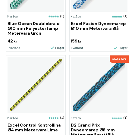
Marlow
(5)
Marlow
(1)
Blue Ocean Doublebraid
Excel Fusion Dyneemarep
Ø10 mm Polyestertamp
Ø10 mm Metervara Blå
Metervara Grön
42
159
kr
kr
1 variant
I lager
1 variant
I lager
SPARA 20%
Marlow
(1)
Marlow
(1)
Excel Control Kontrollina
D2 Grand Prix
Ø4 mm Metervara Lime
Dyneemarep Ø8 mm
Metervara Svart/Blå