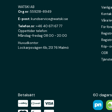
WATSKI AB
Vanliga
Org.nr:
559218-8949
Kontak
E-post:
kundservice@watski.se
Våra l
Telefon.nr:
+46 40 671 67 77
För för
Öppettider telefon:
Registr
Måndag-fredag 08:00 - 20:00
Registr
Huvudkontor:
Köp- oc
Lockarpsvägen 6b, 213 76 Malmö
ODR
Tjänste
Betalsätt
60 dagars