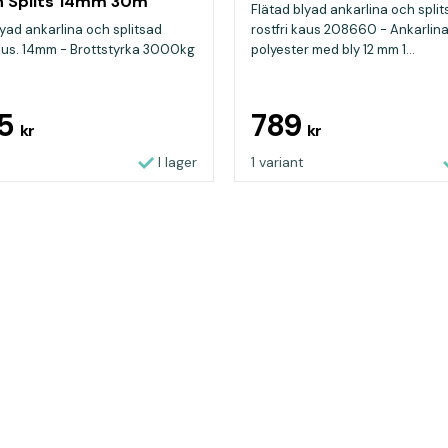
h Splits 14mm 30m
Flätad blyad ankarlina och spli
lyad ankarlina och splitsad
rostfri kaus 208660 - Ankarlina
kaus. 14mm - Brottstyrka 3000kg
polyester med bly 12 mm 1...
85
789
kr
kr
I lager
1 variant