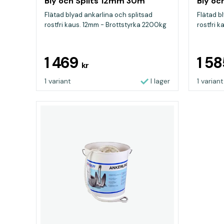
Bly och Splits 12mm 30m
Bly oc
Flätad blyad ankarlina och splitsad
Flätad b
rostfri kaus. 12mm - Brottstyrka 2200kg
rostfri 
1 469
1 5
kr
1 variant
I lager
1 variant