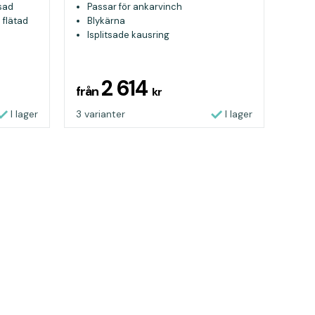
tsad
Passar för ankarvinch
 flätad
Blykärna
Isplitsade kausring
2 614
från
kr
I lager
3 varianter
I lager