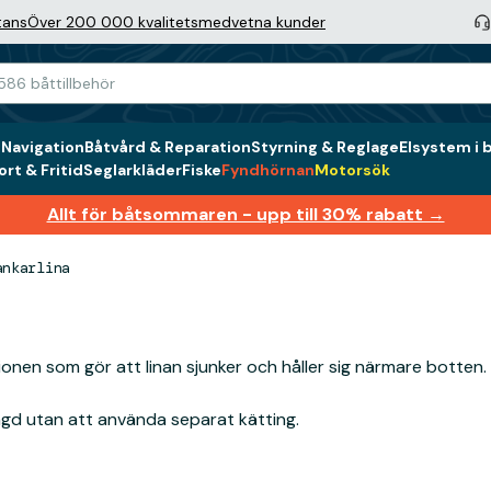
tans
Över 200 000 kvalitetsmedvetna kunder
g
Navigation
Båtvård & Reparation
Styrning & Reglage
Elsystem i 
rt & Fritid
Seglarkläder
Fiske
Fyndhörnan
Motorsök
Allt för båtsommaren - upp till 30% rabatt →
ankarlina
tionen som gör att linan sjunker och håller sig närmare botten
yngd utan att använda separat kätting.