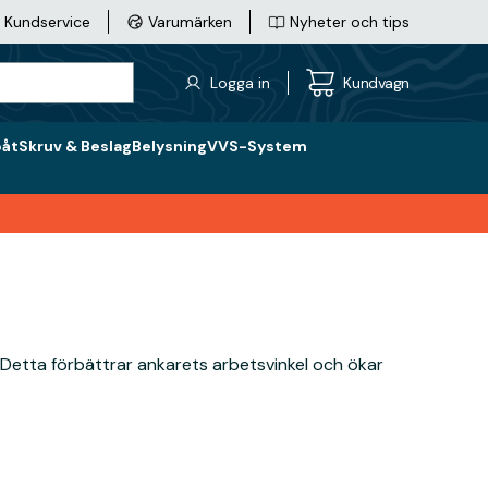
Kundservice
Varumärken
Nyheter och tips
Logga in
Kundvagn
båt
Skruv & Beslag
Belysning
VVS-System
. Detta förbättrar ankarets arbetsvinkel och ökar