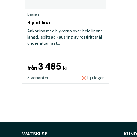
Lewmar
Blyad lina
Ankarlina med blykärna över hela linans
längd. Isplitsad kausring av rostfritt stål
underlättar fast...
3 485
från
kr
3 varianter
Ej i lager
WATSKI.SE
KUND