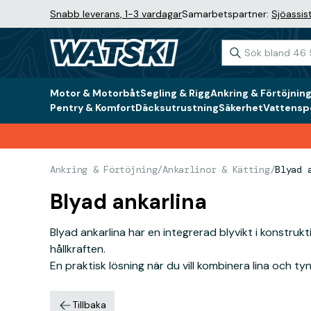
Snabb leverans, 1-3 vardagar
Samarbetspartner:
Sjöassis
Motor & Motorbåt
Segling & Rigg
Ankring & Förtöjnin
Pentry & Komfort
Däcksutrustning
Säkerhet
Vattenspo
Ankring & Förtöjning
/
Ankarlinor & Kätting
/
Blyad 
Blyad ankarlina
Blyad ankarlina har en integrerad blyvikt i konstruk
hållkraften.
En praktisk lösning när du vill kombinera lina och t
Tillbaka