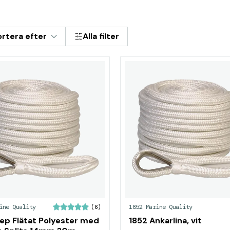
ortera efter
Alla filter
ine Quality
1852 Marine Quality
(6)
ep Flätat Polyester med
1852 Ankarlina, vit