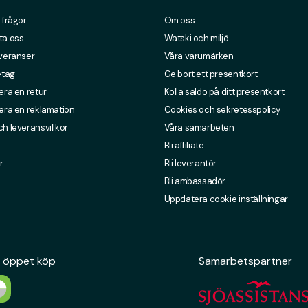
 frågor
Om oss
ta oss
Watski och miljö
everanser
Våra varumärken
etag
Ge bort ett presentkort
era en retur
Kolla saldo på ditt presentkort
era en reklamation
Cookies och sekretesspolicy
h leveransvillkor
Våra samarbeten
Bli affiliate
r
Bli leverantör
Bli ambassadör
Uppdatera cookie inställningar
 öppet köp
Samarbetspartner