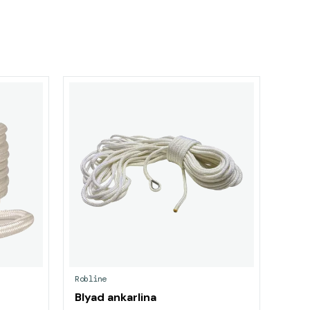
Robline
Blyad ankarlina