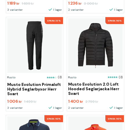
1 189
1 236
1 699
3 000
kr
kr
kr
kr
3 varianter
I lager
2 varianter
I lager
SPARA 33%
SPARA 50%
Musto
(2)
Musto
(2)
Musto Evolution 2.0 Loft
Musto Evolution Primaloft
Hooded Seglarjacka Herr
Hybrid Seglarbyxor Herr
Svart
Svart
1 006
1 400
1 499
2 799
kr
kr
kr
kr
3 varianter
I lager
2 varianter
I lager
SPARA 50%
SPARA 50%