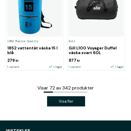
1852 Marine Quality
Gill
1852 vattentät väska 15 l
Gill L100 Voyager Duffel
blå
väska svart 60L
279
877
kr
kr
1 variant
I lager
1 variant
I lager
Visar
72
av
342
produkter
Visa fler
WATSKI.SE