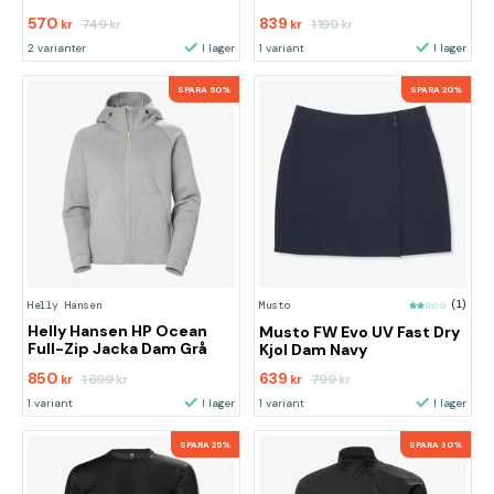
570
839
749
1 199
kr
kr
kr
kr
2 varianter
I lager
1 variant
I lager
SPARA 50%
SPARA 20%
Helly Hansen
Musto
(1)
Helly Hansen HP Ocean
Musto FW Evo UV Fast Dry
Full-Zip Jacka Dam Grå
Kjol Dam Navy
850
639
1 699
799
kr
kr
kr
kr
1 variant
I lager
1 variant
I lager
SPARA 25%
SPARA 30%