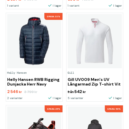
1 variant
I lager
1 variant
I lager
SPARA 33%
Helly Hansen
Gill
Helly Hansen RWB Rigging
Gill UV009 Men's UV
Dunjacka Herr Navy
Långarmad Zip T-shirt Vit
2 546
542
3 799
kr
kr
från
kr
2 varianter
I lager
5 varianter
I lager
SPARA 25%
SPARA 59%