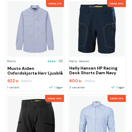
SPARA 27%
SPARA 50%
Helly Hansen
Musto
(1)
Helly Hansen HP Racing
Musto Aiden
Deck Shorts Dam Navy
Oxfordskjorta Herr Ljusblå
622
600
849
1 199
kr
kr
kr
kr
1 variant
I lager
3 varianter
I lager
SPARA 46%
SPARA 25%