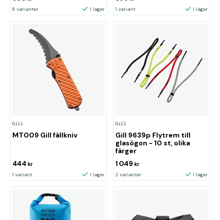
6 varianter
I lager
1 variant
I lager
Gill
Gill
MT009 Gill fällkniv
Gill 9639p Flytrem till
glasögon - 10 st, olika
färger
444
1 049
kr
kr
1 variant
I lager
2 varianter
I lager