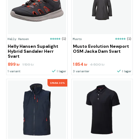
Helly Hansen
(1)
Musto
(1)
Helly Hansen Supalight
Musto Evolution Newport
Hybrid Sandaler Herr
OSM Jacka Dam Svart
Svart
899
1 854
1 199
4 500
kr
kr
kr
kr
1 variant
I lager
3 varianter
I lager
SPARA 30%