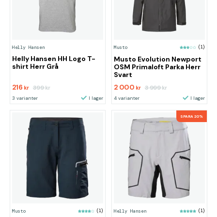
Helly Hansen
Musto
(1)
Helly Hansen HH Logo T-
Musto Evolution Newport
shirt Herr Grå
OSM Primaloft Parka Herr
Svart
216
2 000
399
3 999
kr
kr
kr
kr
3 varianter
I lager
4 varianter
I lager
SPARA 20%
Musto
(1)
Helly Hansen
(1)