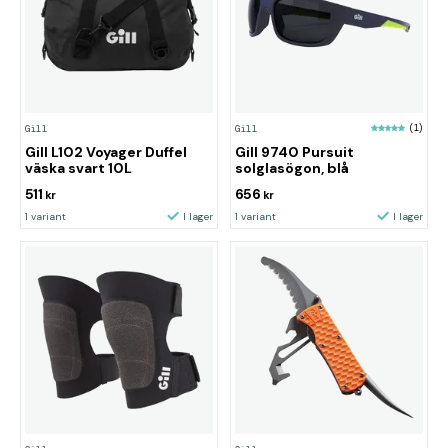
Gill
Gill
(1)
Gill L102 Voyager Duffel
Gill 9740 Pursuit
väska svart 10L
solglasögon, blå
511
656
kr
kr
1 variant
I lager
1 variant
I lager