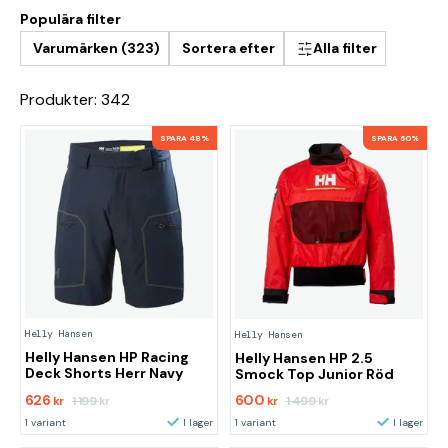
varm.
Populära filter
Mellanlagret kan exempelvis vara en fleecetröja eller
softshelljacka. Mellanlagrets uppgift är att föra fukt
Varumärken (323)
Sortera efter
Alla filter
vidare från det första lagret.
Det sista lagret, ytterlagret, hos seglaren är en
Produkter: 342
vattentät jacka
och ett par vattentäta
hängselbyxor
.
SPARA 48%
SPARA 60%
Tänk på att de även ska vara ventilerade.
Tips:
Glöm inte mössa, keps, solglasögon,
seglarhandskar och lämpliga seglarskor. Det viktiga är
att du har kläder efter väderförhållanden.
Helly Hansen
Helly Hansen
Helly Hansen HP Racing
Helly Hansen HP 2.5
Deck Shorts Herr Navy
Smock Top Junior Röd
626
600
1 199
1 499
kr
kr
kr
kr
1 variant
I lager
1 variant
I lager