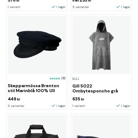
kr
från
kr
1 variant
I lager
5 varianter
I lager
(6)
Gill
Skepparmössa Brenton
Gill 5022
stil Marinblå 100% Ull
Ombytesponcho grå
449
635
kr
kr
5 varianter
I lager
1 variant
I lager