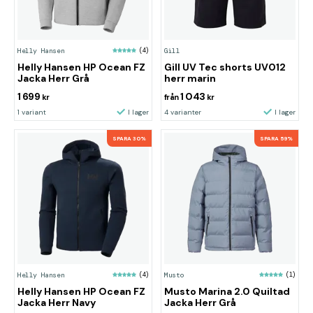
Helly Hansen
(4)
Gill
Helly Hansen HP Ocean FZ
Gill UV Tec shorts UV012
Jacka Herr Grå
herr marin
1 699
1 043
kr
från
kr
1 variant
I lager
4 varianter
I lager
SPARA 30%
SPARA 59%
Helly Hansen
(4)
Musto
(1)
Helly Hansen HP Ocean FZ
Musto Marina 2.0 Quiltad
Jacka Herr Navy
Jacka Herr Grå