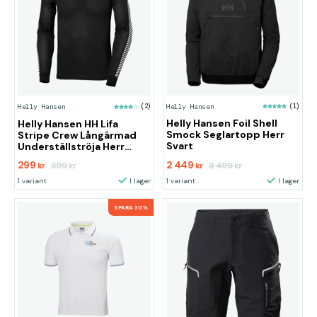
Helly Hansen
(1)
Helly Hansen
(2)
Helly Hansen Foil Shell
Helly Hansen HH Lifa
Smock Seglartopp Herr
Stripe Crew Långärmad
Svart
Underställströja Herr
Svart
299
2 449
399
3 499
kr
kr
kr
kr
1 variant
I lager
1 variant
I lager
SPARA 30%