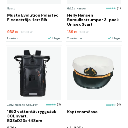
Musto
Helly Hansen
(1)
Musto Evolution Polartec
Helly Hansen
Fleecetröja Herr Blå
Bomullsstrumpor 3-pack
Unisex Svart
938
139
1 399
199
kr
kr
kr
kr
1 variant
I lager
2 varianter
I lager
1852 Marine Quality
(3)
(4)
1852 vattentät ryggsäck
Kaptensmössa
30L svart,
B33xD23xH48cm
576
235