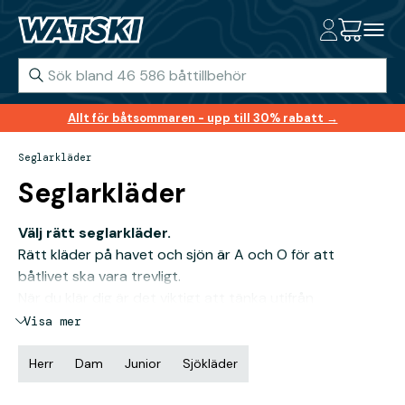
Allt för båtsommaren - upp till 30% rabatt →
Seglarkläder
Seglarkläder
Välj rätt seglarkläder.
Rätt kläder på havet och sjön är A och O för att
båtlivet ska vara trevligt.
När du klär dig är det viktigt att tänka utifrån
trelagersprincipen. Den innebär att du enkelt kan ta av
Visa mer
dig lager utifrån de väderförutsättningar du befinner
dig i. Det första lagret är oftast ett underställ som leder
Herr
Dam
Junior
Sjökläder
bort svett från kroppen men som samtidigt håller dig