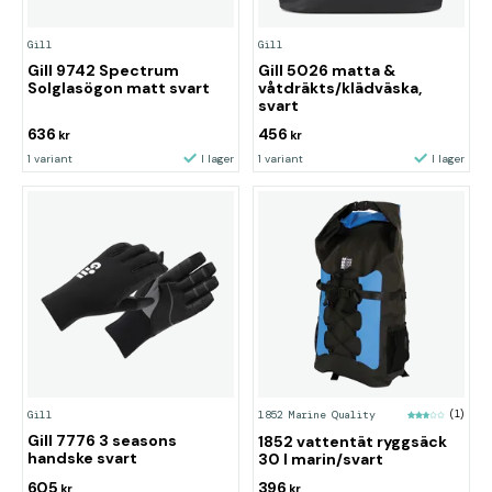
Gill
Gill
Gill 9742 Spectrum
Gill 5026 matta &
Solglasögon matt svart
våtdräkts/klädväska,
svart
636
456
kr
kr
1 variant
I lager
1 variant
I lager
Gill
1852 Marine Quality
(1)
Gill 7776 3 seasons
1852 vattentät ryggsäck
handske svart
30 l marin/svart
605
396
kr
kr