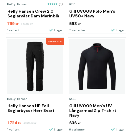
Helly Hansen
(1)
Gill
Helly Hansen Crew 2.0
Gill UV008 Polo Men's
Seglarväst Dam Marinblå
UV50+ Navy
1 119
593
1 599
kr
kr
kr
1 variant
I lager
5 varianter
I lager
SPARA 25%
Helly Hansen
Gill
Helly Hansen HP Foil
Gill UV009 Men's UV
Seglarbyxor Herr Svart
Långarmad Zip T-shirt
Navy
1 724
636
2 299
kr
kr
kr
1 variant
I lager
6 varianter
I lager