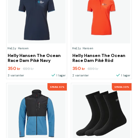
Helly Hansen
Helly Hansen
Helly Hansen The Ocean
Helly Hansen The Ocean
Race Dam Piké Navy
Race Dam Piké Röd
350
350
699
699
kr
kr
kr
kr
3 varianter
I lager
2 varianter
I lager
SPARA 33%
SPARA 30%