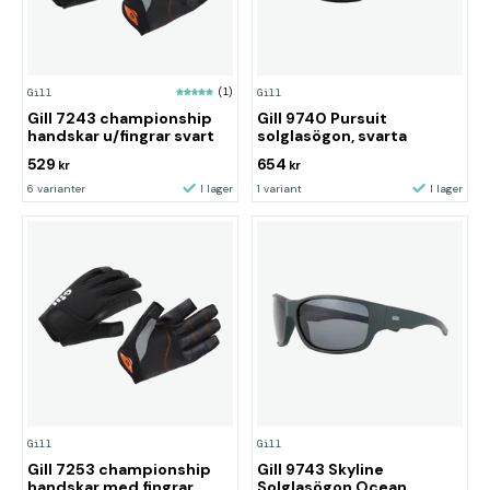
Gill
(1)
Gill
Gill 7243 championship
Gill 9740 Pursuit
handskar u/fingrar svart
solglasögon, svarta
529
654
kr
kr
6 varianter
I lager
1 variant
I lager
Gill
Gill
Gill 7253 championship
Gill 9743 Skyline
handskar med fingrar
Solglasögon Ocean