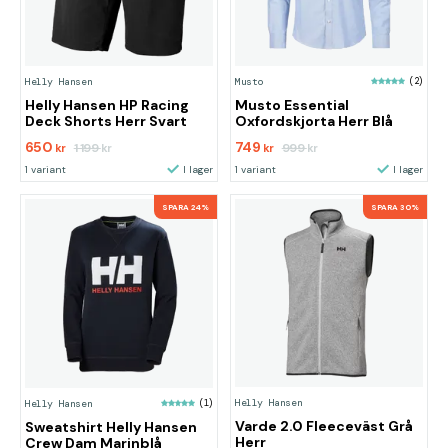
Helly Hansen
Musto
(2)
Helly Hansen HP Racing
Musto Essential
Deck Shorts Herr Svart
Oxfordskjorta Herr Blå
650
749
1 199
999
kr
kr
kr
kr
1 variant
I lager
1 variant
I lager
SPARA 24%
SPARA 30%
Helly Hansen
Helly Hansen
(1)
Varde 2.0 Fleeceväst Grå
Sweatshirt Helly Hansen
Herr
Crew Dam Marinblå