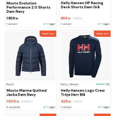
Helly Hansen HP Racing
Musto Evolution
Deck Shorts Dam Grå
Performance 2.0 Shorts
Dam Navy
1 859
959
1 199
kr
kr
kr
1 variant
I lager
1 variant
I lager
SPARA 50%
SPARA 43%
Musto
Helly Hansen
(1)
Musto Marina Quilted
Helly Hansen Logo Crew
Jacka Dam Navy
Tröja Herr Blå
1 500
426
2 999
749
kr
kr
kr
kr
3 varianter
I lager
1 variant
I lager