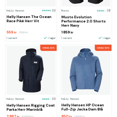
Helly Hansen
(1)
Musto
(2)
Helly Hansen The Ocean
Musto Evolution
Race Piké Herr Vit
Performance 2.0 Shorts
Herr Navy
559
1 859
799
kr
kr
kr
1 variant
I lager
1 variant
I lager
SPARA 20%
SPARA 50%
Helly Hansen
Helly Hansen
(1)
Helly Hansen HP Ocean
Helly Hansen Rigging Coat
Full-Zip Jacka Dam Blå
Parka Herr Marinblå
2 887
850
3 609
1 699
kr
kr
kr
kr