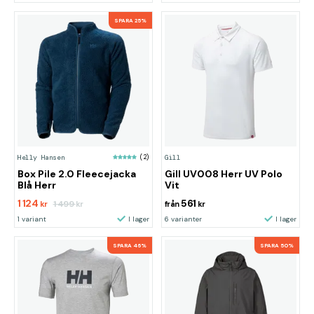
SPARA 25%
Helly Hansen
(2)
Gill
Box Pile 2.0 Fleecejacka
Gill UV008 Herr UV Polo
Blå Herr
Vit
1 124
561
1 499
kr
kr
från
kr
1 variant
I lager
6 varianter
I lager
SPARA 46%
SPARA 50%