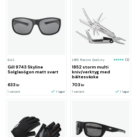
Gill
1852 Marine Quality
(1)
Gill 9743 Skyline
1852 storm multi
Solglasögon matt svart
kniv/verktyg med
bältesväska
633
703
kr
kr
1 variant
I lager
1 variant
I lager