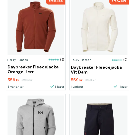
SPARA 30%
SPARA 30%
Helly Hansen
(2)
Helly Hansen
(2)
Daybreaker Fleecejacka
Daybreaker Fleecejacka
Orange Herr
Vit Dam
559
559
799
799
kr
kr
kr
kr
3 varianter
I lager
1 variant
I lager