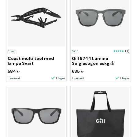
Coast
Gill
(1)
Coast multi tool med
Gill 9744 Lumina
lampa Svart
Solglasögon askgrå
584
635
kr
kr
1 variant
I lager
1 variant
I lager