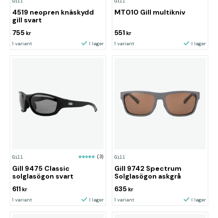
Gill
Gill
4519 neopren knäskydd
MT010 Gill multikniv
gill svart
755
551
kr
kr
1 variant
I lager
1 variant
I lager
Gill
(3)
Gill
Gill 9475 Classic
Gill 9742 Spectrum
solglasögon svart
Solglasögon askgrå
611
635
kr
kr
1 variant
I lager
1 variant
I lager