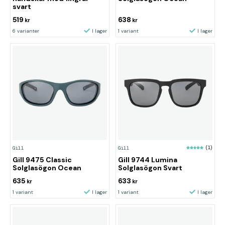
svart
519
638
kr
kr
6 varianter
I lager
1 variant
I lager
Gill
Gill
(1)
Gill 9475 Classic
Gill 9744 Lumina
Solglasögon Ocean
Solglasögon Svart
635
633
kr
kr
1 variant
I lager
1 variant
I lager