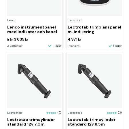
Lenco
Lectrotab
Lenco instrumentpanel
Lectrotab trimplanspanel
med indikator och kabel
m. indikering
3 635
4 371
från
kr
kr
2 varianter
I lager
1 variant
I lager
Lectrotab
(6)
Lectrotab
(2)
Lectrotab trimcylinder
Lectrotab trimcylinder
standard 12v 7,0m
standard 12v 8,5m