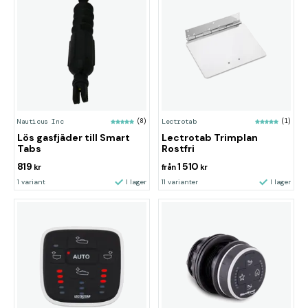
Nauticus Inc
(8)
Lectrotab
(1)
Lös gasfjäder till Smart
Lectrotab Trimplan
Tabs
Rostfri
819
1 510
kr
från
kr
1 variant
I lager
11 varianter
I lager