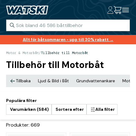
Allt för båtsommaren - upp till 30% rabatt →
Motor & Motorbåt
/
Tillbehör till Motorbåt
Tillbehör till Motorbåt
Tillbaka
Ljud & Bild i Båt
Grundvattenankare
Motor
Populära filter
Varumärken (584)
Sortera efter
Alla filter
Produkter: 669