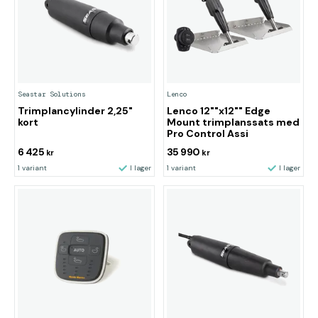
Seastar Solutions
Lenco
Trimplancylinder 2,25"
Lenco 12""x12"" Edge
kort
Mount trimplanssats med
Pro Control Assi
6 425
35 990
kr
kr
1 variant
I lager
1 variant
I lager