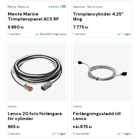
Mente Marine
(39)
Seastar Solutions
Mente Marine
Trimplancylinder 4,25"
Trimplanspanel ACS RP
lång
6 890
7 775
kr
kr
1 variant
Beställningsvara
1 variant
I lager
Lenco
Lenco
Lenco 20 fots förlängare
Förlängningssladd till
för cylinder
Lenco
665
875
kr
från
kr
1 variant
I lager
2 varianter
I lager