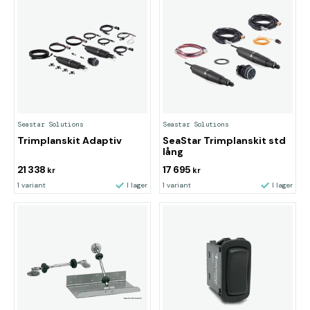
Seastar Solutions
Seastar Solutions
Trimplanskit Adaptiv
SeaStar Trimplanskit std
lång
21 338
17 695
kr
kr
1 variant
I lager
1 variant
I lager