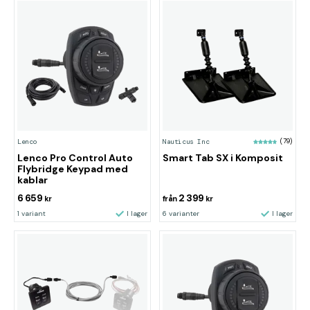
Lenco
Nauticus Inc
(79)
Lenco Pro Control Auto
Smart Tab SX i Komposit
Flybridge Keypad med
kablar
6 659
2 399
kr
från
kr
1 variant
I lager
6 varianter
I lager