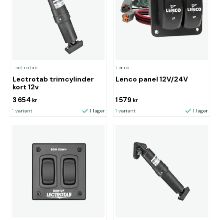
Lectrotab
Lenco
Lectrotab trimcylinder
Lenco panel 12V/24V
kort 12v
3 654
1 579
kr
kr
1 variant
I lager
1 variant
I lager