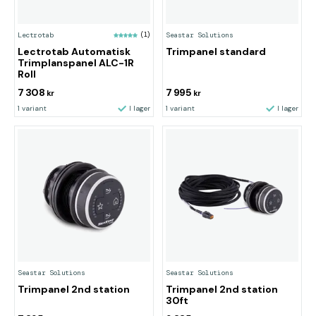
Lectrotab
(1)
Seastar Solutions
Lectrotab Automatisk
Trimpanel standard
Trimplanspanel ALC-1R
Roll
7 308
7 995
kr
kr
1 variant
I lager
1 variant
I lager
Seastar Solutions
Seastar Solutions
Trimpanel 2nd station
Trimpanel 2nd station
30ft