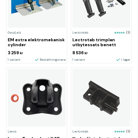
Osculati
Lectrotab
(1)
EM extra elektromekanisk
Lectrotab trimplan
cylinder
utbytessats benett
3 259
8 536
kr
kr
1 variant
Beställningsvara
1 variant
I lager
Lenco
Lectrotab
(1)