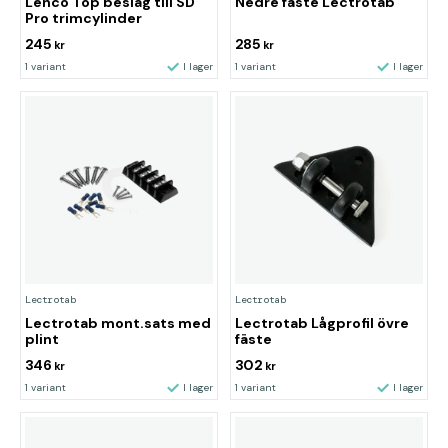
Lenco Top beslag till SD
Nedre fäste Lectrotab
Pro trimcylinder
245
285
kr
kr
1 variant
I lager
1 variant
I lager
Lectrotab
Lectrotab
Lectrotab mont.sats med
Lectrotab Lågprofil övre
plint
fäste
346
302
kr
kr
1 variant
I lager
1 variant
I lager