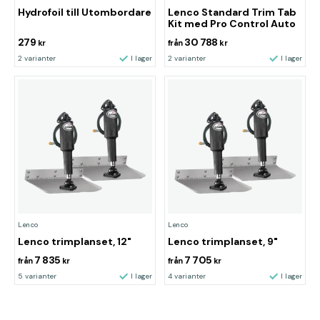
Hydrofoil till Utombordare
Lenco Standard Trim Tab
Kit med Pro Control Auto
279
30 788
kr
från
kr
2 varianter
I lager
2 varianter
I lager
Lenco
Lenco
Lenco trimplanset, 12"
Lenco trimplanset, 9"
7 835
7 705
från
kr
från
kr
5 varianter
I lager
4 varianter
I lager