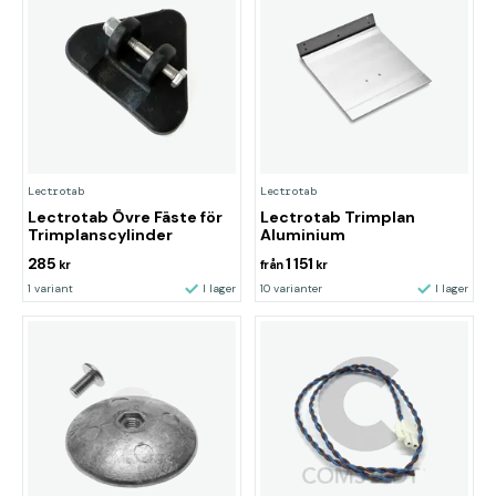
Lectrotab
Lectrotab
Lectrotab Övre Fäste för
Lectrotab Trimplan
Trimplanscylinder
Aluminium
285
1 151
kr
från
kr
1 variant
I lager
10 varianter
I lager