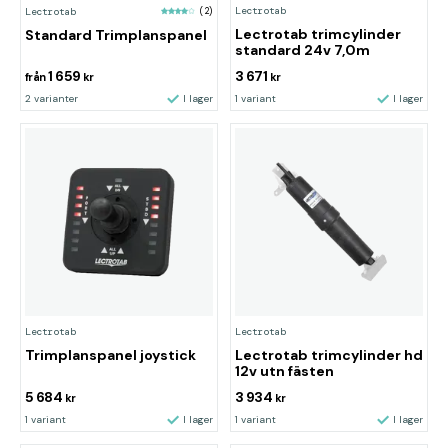
Lectrotab
Lectrotab
(2)
Lectrotab trimcylinder
Standard Trimplanspanel
standard 24v 7,0m
1 659
3 671
från
kr
kr
2 varianter
I lager
1 variant
I lager
Lectrotab
Lectrotab
Trimplanspanel joystick
Lectrotab trimcylinder hd
12v utn fästen
5 684
3 934
kr
kr
1 variant
I lager
1 variant
I lager