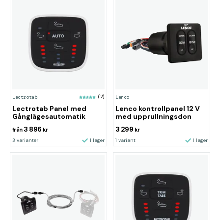
Lectrotab
(2)
Lenco
Lectrotab Panel med
Lenco kontrollpanel 12 V
Gånglägesautomatik
med upprullningsdon
3 896
3 299
från
kr
kr
3 varianter
I lager
1 variant
I lager