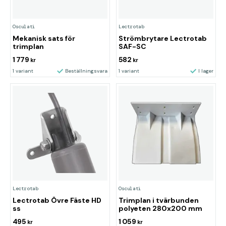
Osculati
Lectrotab
Mekanisk sats för
Strömbrytare Lectrotab
trimplan
SAF-SC
1 779
582
kr
kr
1 variant
Beställningsvara
1 variant
I lager
Lectrotab
Osculati
Lectrotab Övre Fäste HD
Trimplan i tvärbunden
ss
polyeten 280x200 mm
495
1 059
kr
kr