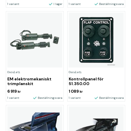
1 variant
I lager
1 variant
Beställningsvara
Osculati
Osculati
EM elektromekaniskt
Kontrollpanel för
trimplanskit
51.350.00
6 919
1 089
kr
kr
1 variant
Beställningsvara
1 variant
Beställningsvara