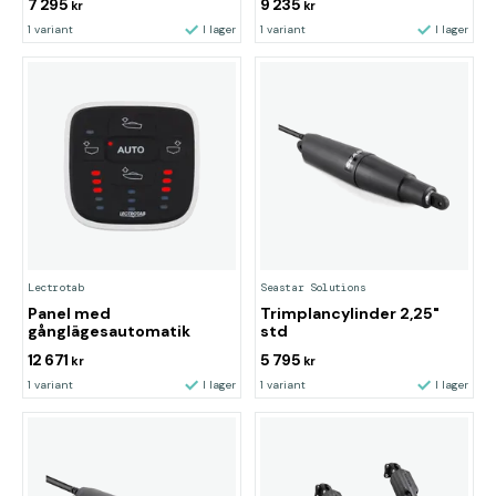
7 295
9 235
kr
kr
1 variant
I lager
1 variant
I lager
Lectrotab
Seastar Solutions
Panel med
Trimplancylinder 2,25"
gånglägesautomatik
std
12 671
5 795
kr
kr
1 variant
I lager
1 variant
I lager