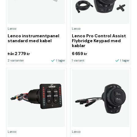
Lenco
Lenco
Lenco instrumentpanel
Lenco Pro Control Assist
standard med kabel
Flybridge Keypad med
kablar
2 779
6 659
från
kr
kr
2 varianter
I lager
1 variant
I lager
Lenco
Lenco