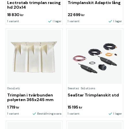
Lectrotab trimplan racing
Trimplanskit Adaptiv lång
hd 20x14
18 830
22 699
kr
kr
1 variant
I lager
1 variant
I lager
Osculati
Seastar Solutions
Trimplan i tvärbunden
SeaStar Trimplanskit std
polyeten 365x245 mm
1 719
15 195
kr
kr
1 variant
Beställningsvara
1 variant
I lager