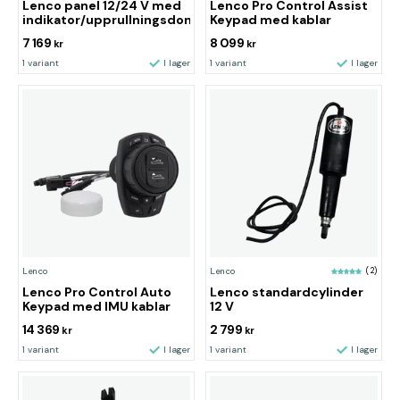
Lenco panel 12/24 V med
Lenco Pro Control Assist
indikator/upprullningsdon
Keypad med kablar
7 169
8 099
kr
kr
1 variant
I lager
1 variant
I lager
Lenco
Lenco
(2)
Lenco Pro Control Auto
Lenco standardcylinder
Keypad med IMU kablar
12 V
14 369
2 799
kr
kr
1 variant
I lager
1 variant
I lager