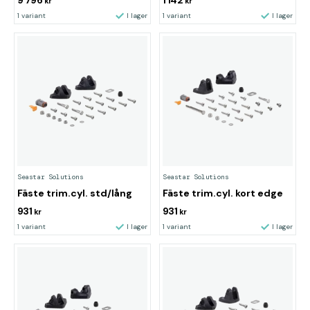
9 796
1 142
kr
kr
1 variant
I lager
1 variant
I lager
Seastar Solutions
Seastar Solutions
Fäste trim.cyl. std/lång
Fäste trim.cyl. kort edge
931
931
kr
kr
1 variant
I lager
1 variant
I lager