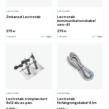
Lectrotab
Lectrotab
Zinkanod Lectrotab
Lectrotab
kommunikationskabel
setr-61
275
275
kr
kr
1 variant
I lager
1 variant
I lager
Lectrotab
Lectrotab
Lectrotab trimplan kort
Lectrotab
9x12 alu ex.pan.
förlängningskabel 6,1m