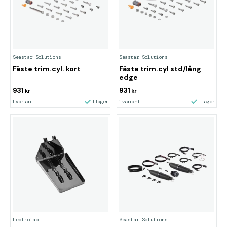
Seastar Solutions
Seastar Solutions
Fäste trim.cyl. kort
Fäste trim.cyl std/lång
edge
931
931
kr
kr
1 variant
I lager
1 variant
I lager
Lectrotab
Seastar Solutions