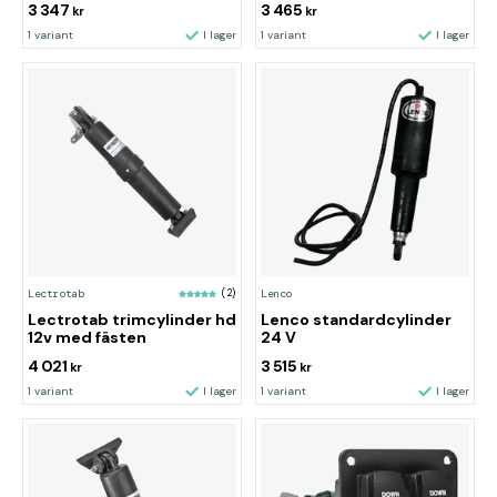
3 347
3 465
kr
kr
1 variant
I lager
1 variant
I lager
Lectrotab
(2)
Lenco
Lectrotab trimcylinder hd
Lenco standardcylinder
12v med fästen
24 V
4 021
3 515
kr
kr
1 variant
I lager
1 variant
I lager