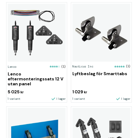
Nauticus Inc
(1)
Lenco
(1)
Lyftbeslag för Smarttabs
Lenco
eftermonteringssats 12 V
utan panel
5 025
1 029
kr
kr
1 variant
I lager
1 variant
I lager