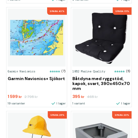
SPARA 43%
SPARA 15%
Garmin Navionics
(7)
1852 Marine Quality
(5)
Garmin Navionics+ Sjökort
Båtdyna med ryggstöd,
kapok, svart, 390x450x70
mm
1 599
395
2 795
465
kr
kr
kr
kr
19 varianter
I lager
1 variant
I lager
SPARA 25%
SPARA 20%