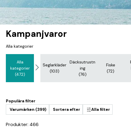
Kampanjvaror
Alla kategorier
Alla
Däcksutrustn
Seglarkläder
Fiske
kategorier
ing
(103)
(72)
(472)
(76)
Populära filter
Varumärken (399)
Sortera efter
Alla filter
Produkter: 466