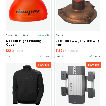
Deeper Smart Sonar
(1)
Bowman
Deeper Night Fishing
Lock till EC Oljekylare Ø45
Cover
mm
122
1 187
153
2 389
kr
kr
kr
kr
1 variant
I lager
1 variant
I lager
SPARA 30%
SPARA 39%