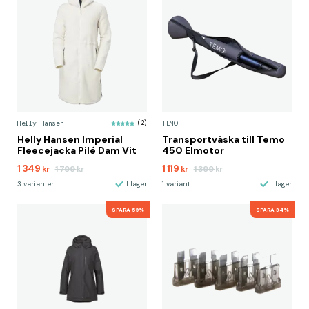
Helly Hansen
(2)
TEMO
Helly Hansen Imperial
Transportväska till Temo
Fleecejacka Pilé Dam Vit
450 Elmotor
1 349
1 119
1 799
1 399
kr
kr
kr
kr
3 varianter
I lager
1 variant
I lager
SPARA 59%
SPARA 34%