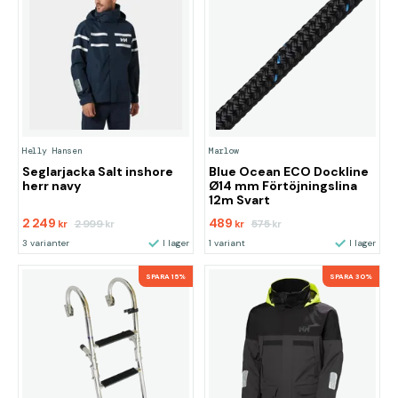
Helly Hansen
Marlow
Seglarjacka Salt inshore
Blue Ocean ECO Dockline
herr navy
Ø14 mm Förtöjningslina
12m Svart
2 249
489
2 999
575
kr
kr
kr
kr
3 varianter
I lager
1 variant
I lager
SPARA 15%
SPARA 30%