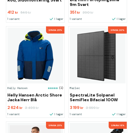
Röd, Sidomontering Svart
9m Svart
412
351
549
390
kr
kr
kr
kr
1 variant
I lager
1 variant
I lager
SPARA 25%
SPARA 20%
Helly Hansen
(1)
Marlec
Helly Hansen Arctic Shore
SpectraLite Solpanel
Jacka Herr Blå
SemiFlex Bifacial 100W
2 624
3 199
3 499
3 999
kr
kr
kr
kr
1 variant
I lager
1 variant
I lager
SPARA 25%
SPARA 15%