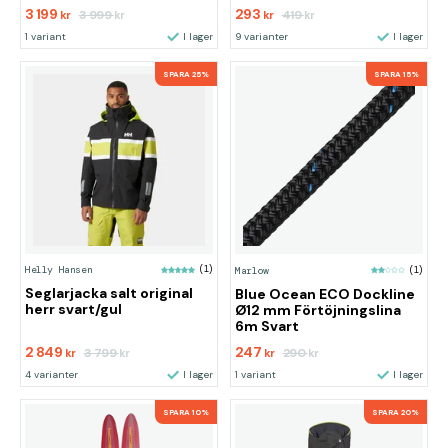
3 199
293
3 999
419
kr
kr
kr
kr
1 variant
I lager
9 varianter
I lager
SPARA 25%
SPARA 15%
Helly Hansen
(1)
Marlow
(1)
Seglarjacka salt original
Blue Ocean ECO Dockline
herr svart/gul
Ø12 mm Förtöjningslina
6m Svart
2 849
247
3 799
290
kr
kr
kr
kr
4 varianter
I lager
1 variant
I lager
SPARA 10%
SPARA 20%