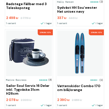
Helly Hansen
(2)
Badstege Fällbar med 3
Sydväst HH Sou’wester
Teleskopsteg
Hat unisex navy
2 498
337
2 775
449
kr
kr
kr
kr
1 variant
I lager
1 variant
I lager
SPARA 10%
SPARA 10%
Marine Business
(4)
(1)
Sailor Soul Servis 16 Delar
Vattenskidor Combo 170
inkl. Tygväska 31cm
cm blå/orange
H26cm
2 078
2 390
2 309
2 655
kr
kr
kr
kr
1 variant
I lager
1 variant
I lager