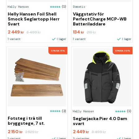
Helly Hansen
(1)
Dometic
Helly Hansen Foil Shell
Väggstativ för
Smock Seglartopp Herr
PerfectCharge MCP-WB
Svart
Batteriladdare
2 449
134
3 499
219
kr
kr
kr
kr
1 variant
I lager
1 variant
I lager
SPARA 15%
SPARA 30%
(2)
Helly Hansen
(1)
Fotsteg i trä till
Seglarjacka Pier 4.0 Dam
bryggstege, 7 st.
svart
2 150
2 449
2 529
3 499
kr
kr
kr
kr
1 variant
I lager
3 varianter
I lager