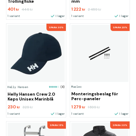
Trollingfiske
mm
401
1 222
446
2 459
kr
kr
kr
kr
1 variant
I lager
1 variant
I lager
SPARA 30%
SPARA 20%
Marlec
Helly Hansen
(4)
Monteringsbeslag för
Helly Hansen Crew 2.0
Perc-paneler
Keps Unisex Marinblå
230
1 279
329
1 599
kr
kr
kr
kr
1 variant
I lager
1 variant
I lager
SPARA 15%
SPARA 30%