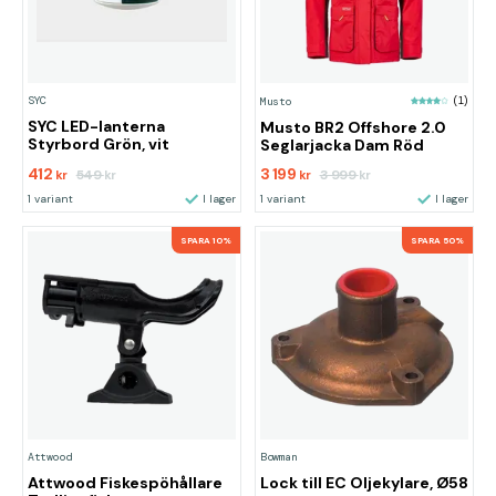
SYC
Musto
(1)
SYC LED-lanterna
Musto BR2 Offshore 2.0
Styrbord Grön, vit
Seglarjacka Dam Röd
412
3 199
549
3 999
kr
kr
kr
kr
1 variant
I lager
1 variant
I lager
SPARA 10%
SPARA 50%
Attwood
Bowman
Attwood Fiskespöhållare
Lock till EC Oljekylare, Ø58