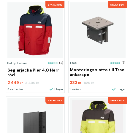
SPARA 30%
SPARA 60%
Trac
(3)
Helly Hansen
(3)
Monteringsplatta till Trac
Seglarjacka Pier 4.0 Herr
ankarspel
röd
2 449
333
3 499
829
kr
kr
kr
kr
4 varianter
I lager
1 variant
I lager
SPARA 30%
SPARA 30%