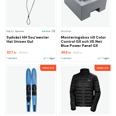
Helly Hansen
(2)
Victron
Sydväst HH Sou’wester
Monteringsbox till Color
Hat Unisex Gul
Control GX och VE.Net
Blue Power Panel GX
337
456
449
569
kr
kr
kr
kr
1 variant
I lager
1 variant
I lager
SPARA 10%
SPARA 41%