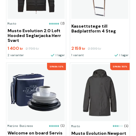
Musto
(2)
Kassettstege till
Musto Evolution 2.0 Loft
Badplattform 4 Steg
Hooded Seglarjacka Herr
Svart
1 400
2 159
2 799
2 399
kr
kr
kr
kr
2 varianter
I lager
1 variant
I lager
SPARA 10%
SPARA 50%
Marine Business
(1)
Musto
(1)
Welcome on board Servis
Musto Evolution Newport