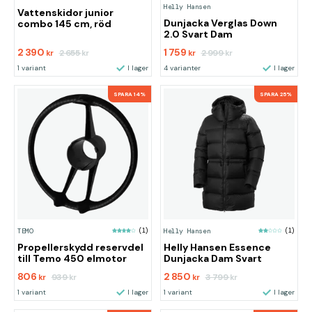
Helly Hansen
Vattenskidor junior
Dunjacka Verglas Down
combo 145 cm, röd
2.0 Svart Dam
2 390
1 759
2 655
2 999
kr
kr
kr
kr
1 variant
I lager
4 varianter
I lager
SPARA 14%
SPARA 25%
TEMO
(1)
Helly Hansen
(1)
Propellerskydd reservdel
Helly Hansen Essence
till Temo 450 elmotor
Dunjacka Dam Svart
806
2 850
939
3 799
kr
kr
kr
kr
1 variant
I lager
1 variant
I lager