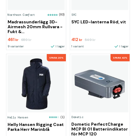
Northern Comfort
(83)
SYC
Madrassunderlägg 3D-
SYC LED-lanterna Röd, vit
Airmesh 20mm Rullvara -
Fukt &
mögelmotverkande
461
412
659
549
kr
kr
kr
kr
9 varianter
I lager
1 variant
I lager
SPARA 20%
SPARA 42%
Dometic
Helly Hansen
(1)
Dometic PerfectCharge
Helly Hansen Rigging Coat
MCP BI 01 Batteriindikator
Parka Herr Marinblå
för MCP 120