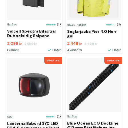
Marlec
(1)
Helly Hansen
(3)
Solcell Spectra Bifactial
Seglarjacka Pier 4.0 Herr
Dubbelsidig Solpanel
gul
2 099
2 449
2 999
3 499
kr
kr
kr
kr
1 variant
I lager
4 varianter
I lager
SPARA 25%
SPARA 10%
Marlow
SYC
(1)
Blue Ocean ECO Dockline
Lanterna Babord SYC LED
Ø12 mm Förtöjningslina