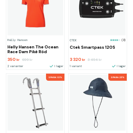
Helly Hansen
CTEK
(3)
Helly Hansen The Ocean
Ctek Smartpass 120S
Race Dam Piké Röd
350
3 320
699
3 494
kr
kr
kr
kr
2 varianter
I lager
1 variant
I lager
SPARA 10%
SPARA 25%