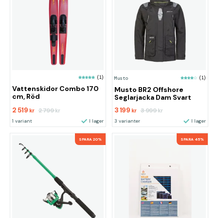
(1)
Musto
(1)
Vattenskidor Combo 170
Musto BR2 Offshore
cm, Röd
Seglarjacka Dam Svart
2 519
3 199
2 799
3 999
kr
kr
kr
kr
1 variant
I lager
3 varianter
I lager
SPARA 20%
SPARA 45%