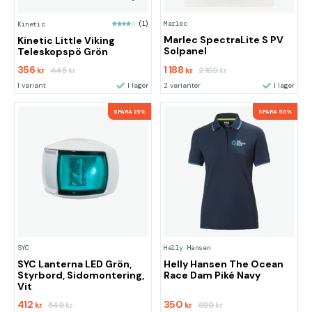
Marlec
Kinetic
(1)
Marlec SpectraLite S PV
Kinetic Little Viking
Solpanel
Teleskopspö Grön
356
1 188
445
2 169
kr
kr
kr
kr
1 variant
I lager
2 varianter
I lager
SPARA 25%
SPARA 50%
SYC
Helly Hansen
SYC Lanterna LED Grön,
Helly Hansen The Ocean
Styrbord, Sidomontering,
Race Dam Piké Navy
Vit
412
350
549
699
kr
kr
kr
kr