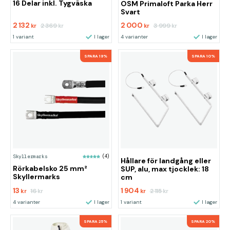
16 Delar inkl. Tygväska
OSM Primaloft Parka Herr
Svart
2 132
2 000
2 369
3 999
kr
kr
kr
kr
1 variant
I lager
4 varianter
I lager
SPARA 19%
SPARA 10%
Skyllermarks
(4)
Hållare för landgång eller
Rörkabelsko 25 mm²
SUP, alu, max tjocklek: 18
Skyllermarks
cm
13
1 904
16
2 115
kr
kr
kr
kr
4 varianter
I lager
1 variant
I lager
SPARA 25%
SPARA 20%