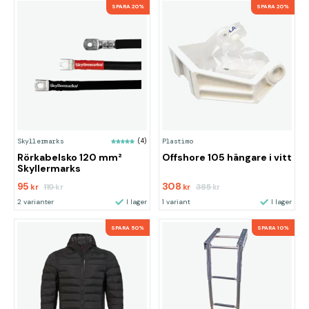
SPARA 20%
SPARA 20%
Skyllermarks
(4)
Plastimo
Rörkabelsko 120 mm²
Offshore 105 hängare i vitt
Skyllermarks
95
308
119
385
kr
kr
kr
kr
2 varianter
I lager
1 variant
I lager
SPARA 50%
SPARA 10%