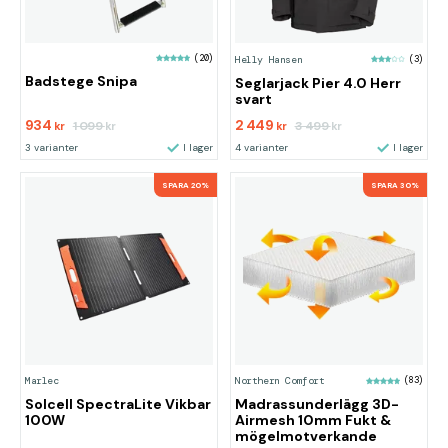
(20)
Helly Hansen
(3)
Badstege Snipa
Seglarjack Pier 4.0 Herr
svart
934
2 449
1 099
3 499
kr
kr
kr
kr
3 varianter
I lager
4 varianter
I lager
SPARA 20%
SPARA 30%
Marlec
Northern Comfort
(83)
Solcell SpectraLite Vikbar
Madrassunderlägg 3D-
100W
Airmesh 10mm Fukt &
mögelmotverkande