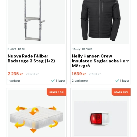
Nuova Rade
Helly Hansen
Nuova Rade Fällbar
Helly Hansen Crew
Badstege 3 Steg (1+2)
Insulated Seglarjacka Herr
Mörkgrå
2 235
1 539
2 629
2 199
kr
kr
kr
kr
1 variant
I lager
2 varianter
I lager
SPARA 30%
SPARA 25%