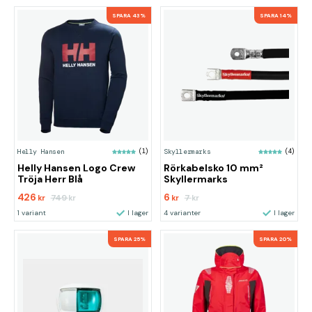
SPARA 43%
SPARA 14%
Helly Hansen
(1)
Skyllermarks
(4)
Helly Hansen Logo Crew
Rörkabelsko 10 mm²
Tröja Herr Blå
Skyllermarks
426
6
749
7
kr
kr
kr
kr
1 variant
I lager
4 varianter
I lager
SPARA 25%
SPARA 20%