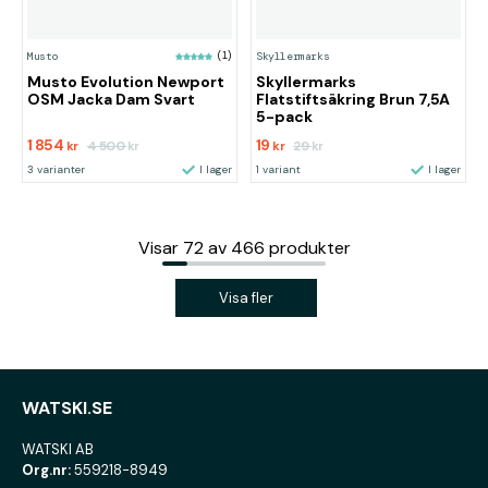
Musto
(1)
Skyllermarks
Musto Evolution Newport
Skyllermarks
OSM Jacka Dam Svart
Flatstiftsäkring Brun 7,5A
5-pack
1 854
19
4 500
29
kr
kr
kr
kr
3 varianter
I lager
1 variant
I lager
Visar
72
av
466
produkter
Visa fler
WATSKI.SE
WATSKI AB
Org.nr:
559218-8949