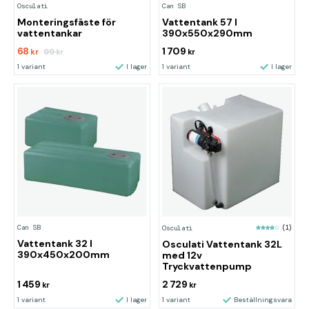
Osculati
Can SB
Monteringsfäste för
Vattentank 57 l
vattentankar
390x550x290mm
68
1 709
99
kr
kr
kr
1 variant
I lager
1 variant
I lager
Can SB
Osculati
(1)
Vattentank 32 l
Osculati Vattentank 32L
390x450x200mm
med 12v
Tryckvattenpump
1 459
2 729
kr
kr
1 variant
I lager
1 variant
Beställningsvara