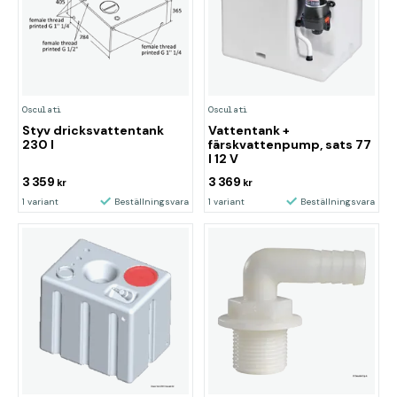
Osculati
Osculati
Styv dricksvattentank
Vattentank +
230 l
färskvattenpump, sats 77
l 12 V
3 359
3 369
kr
kr
1 variant
Beställningsvara
1 variant
Beställningsvara