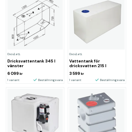
Osculati
Osculati
Dricksvattentank 345 l
Vattentank för
vänster
dricksvatten 215 l
6 099
3 599
kr
kr
1 variant
Beställningsvara
1 variant
Beställningsvara