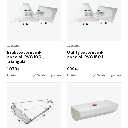
Osculati
Osculati
Bruksvattentank i
Utility vattentank i
special-PVC 100 l,
special-PVC 150 l
triangulär
1 079
999
kr
kr
1 variant
Beställningsvara
1 variant
Beställningsvara