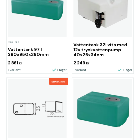
Can SB
Vattentank 32l vita med
Vattentank 97 l
12v tryckvattenpump
390x950x290mm
40x26x34cm
2 861
2 249
kr
kr
1 variant
I lager
1 variant
I lager
SPARA 31%