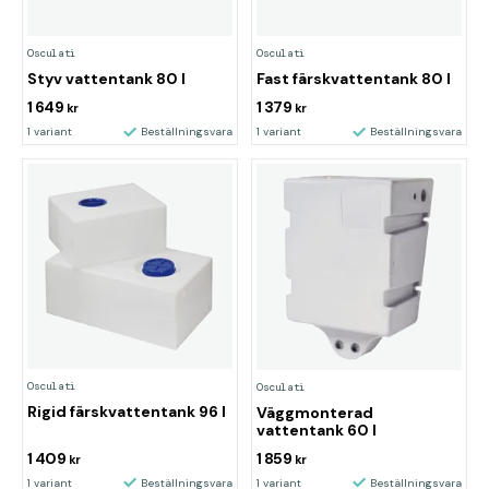
Osculati
Osculati
Styv vattentank 80 l
Fast färskvattentank 80 l
1 649
1 379
kr
kr
1 variant
Beställningsvara
1 variant
Beställningsvara
Osculati
Osculati
Rigid färskvattentank 96 l
Väggmonterad
vattentank 60 l
1 409
1 859
kr
kr
1 variant
Beställningsvara
1 variant
Beställningsvara