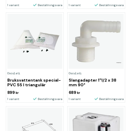
1 variant
Beställningsvara
1 variant
Beställningsvara
Osculati
Osculati
Bruksvattentank special-
Slangadapter 1"1/2 x 38
PVC 55 l triangulär
mm 90°
899
689
kr
kr
1 variant
Beställningsvara
1 variant
Beställningsvara