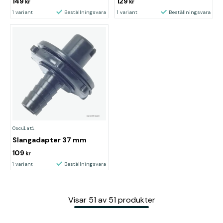
149
129
kr
kr
1 variant
Beställningsvara
1 variant
Beställningsvara
Osculati
Slangadapter 37 mm
109
kr
1 variant
Beställningsvara
Visar
51
av
51
produkter