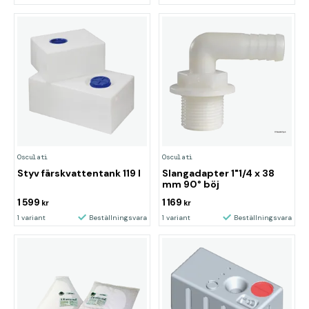
Osculati
Osculati
Styv färskvattentank 119 l
Slangadapter 1"1/4 x 38
mm 90° böj
1 599
1 169
kr
kr
1 variant
Beställningsvara
1 variant
Beställningsvara