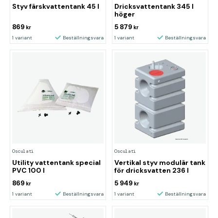
Styv färskvattentank 45 l
Dricksvattentank 345 l
höger
869
5 879
kr
kr
1 variant
Beställningsvara
1 variant
Beställningsvara
Osculati
Osculati
Utility vattentank special
Vertikal styv modulär tank
PVC 100 l
för dricksvatten 236 l
869
5 949
kr
kr
1 variant
Beställningsvara
1 variant
Beställningsvara