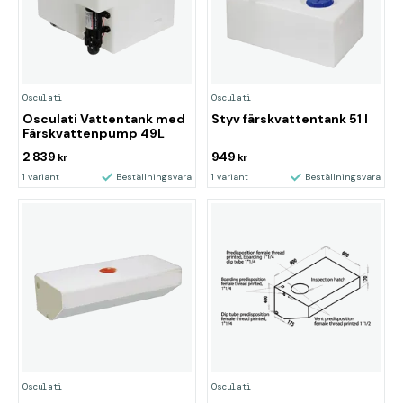
Osculati
Osculati
Osculati Vattentank med
Styv färskvattentank 51 l
Färskvattenpump 49L
2 839
949
kr
kr
1 variant
Beställningsvara
1 variant
Beställningsvara
Osculati
Osculati