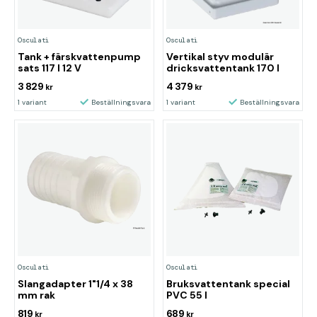
Osculati
Osculati
Tank + färskvattenpump
Vertikal styv modulär
sats 117 l 12 V
dricksvattentank 170 l
3 829
4 379
kr
kr
1 variant
Beställningsvara
1 variant
Beställningsvara
Osculati
Osculati
Slangadapter 1"1/4 x 38
Bruksvattentank special
mm rak
PVC 55 l
819
689
kr
kr