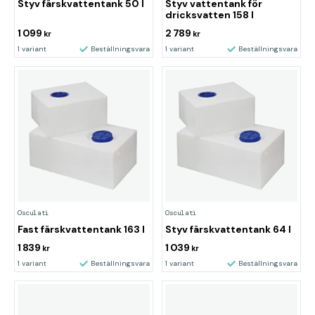
Styv färskvattentank 50 l
Styv vattentank för
dricksvatten 158 l
1 099
2 789
kr
kr
1 variant
Beställningsvara
1 variant
Beställningsvara
Osculati
Osculati
Fast färskvattentank 163 l
Styv färskvattentank 64 l
1 839
1 039
kr
kr
1 variant
Beställningsvara
1 variant
Beställningsvara