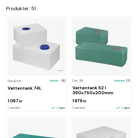
Produkter: 51
Can SB
(1)
Osculati
(8)
Vattentank 52 l
Vattentank 74L
390x750x200mm
1 067
1 679
kr
kr
1 variant
I lager
1 variant
I lager