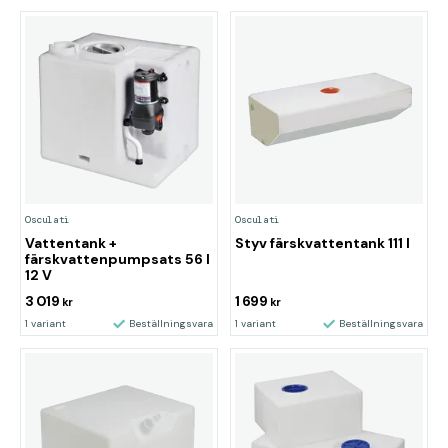
Osculati
Osculati
Vattentank +
Styv färskvattentank 111 l
färskvattenpumpsats 56 l
12 V
3 019
1 699
kr
kr
1 variant
Beställningsvara
1 variant
Beställningsvara