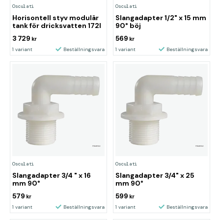
Osculati
Osculati
Horisontell styv modulär
Slangadapter 1/2" x 15 mm
tank för dricksvatten 172l
90° böj
3 729
569
kr
kr
1 variant
Beställningsvara
1 variant
Beställningsvara
Osculati
Osculati
Slangadapter 3/4 " x 16
Slangadapter 3/4" x 25
mm 90°
mm 90°
579
599
kr
kr
1 variant
Beställningsvara
1 variant
Beställningsvara