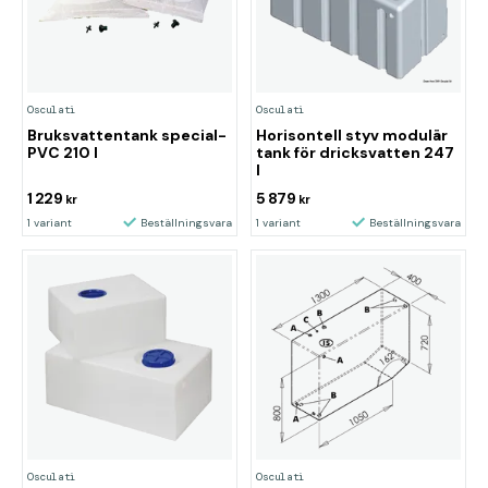
Osculati
Osculati
Bruksvattentank special-
Horisontell styv modulär
PVC 210 l
tank för dricksvatten 247
l
1 229
5 879
kr
kr
1 variant
Beställningsvara
1 variant
Beställningsvara
Osculati
Osculati