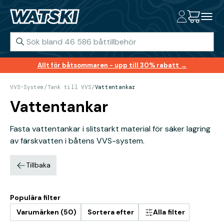
Allt för båtsommaren - upp till 30% rabatt →
VVS-System
/
Tank till VVS
/
Vattentankar
Vattentankar
Fasta vattentankar i slitstarkt material för säker lagring
av färskvatten i båtens VVS-system.
Tillbaka
Populära filter
Varumärken (50)
Sortera efter
Alla filter