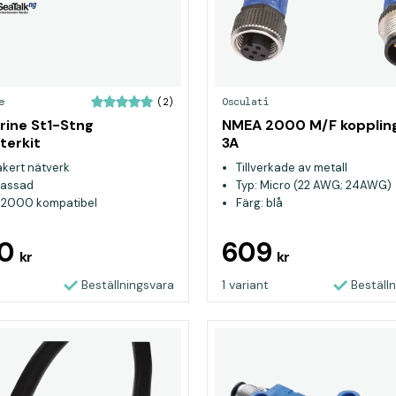
e
Osculati
(2)
ine St1-Stng
NMEA 2000 M/F kopplin
terkit
3A
äkert nätverk
Tillverkade av metall
lassad
Typ: Micro (22 AWG; 24AWG)
2000 kompatibel
Färg: blå
90
609
kr
kr
Beställningsvara
1 variant
Beställ