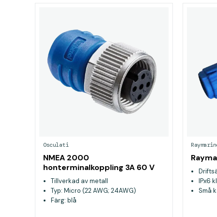
Osculati
Raymarin
NMEA 2000
Raymar
honterminalkoppling 3A 60 V
Drifts
Tillverkad av metall
IPx6 k
Typ: Micro (22 AWG; 24AWG)
Små k
Färg: blå