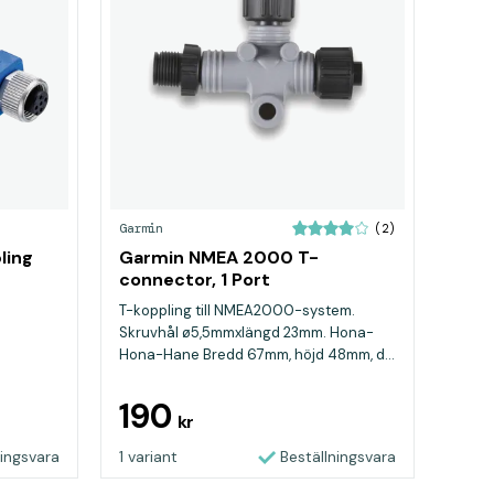
Garmin
(2)
ling
Garmin NMEA 2000 T-
connector, 1 Port
T-koppling till NMEA2000-system.
Skruvhål ø5,5mmxlängd 23mm. Hona-
Hona-Hane Bredd 67mm, höjd 48mm, d...
190
kr
ningsvara
1 variant
Beställningsvara