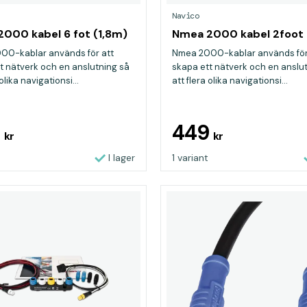
Navico
000 kabel 6 fot (1,8m)
Nmea 2000 kabel 2foot
00-kablar används för att
Nmea 2000-kablar används för
t nätverk och en anslutning så
skapa ett nätverk och en anslu
 olika navigationsi...
att flera olika navigationsi...
9
449
kr
kr
I lager
1 variant