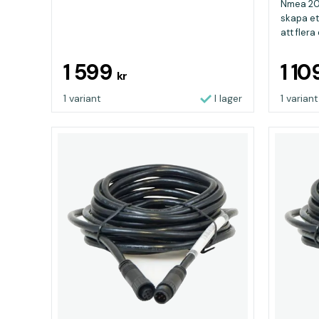
Nmea 20
skapa et
att flera
1 599
1 1
kr
1 variant
I lager
1 variant