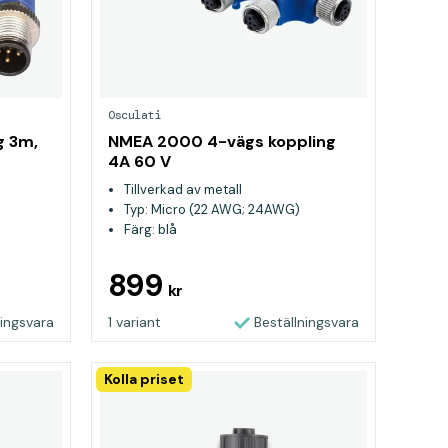
Osculati
g 3m,
NMEA 2000 4-vägs koppling
4A 60 V
Tillverkad av metall
Typ: Micro (22 AWG; 24AWG)
Färg: blå
899
kr
ningsvara
1 variant
Beställningsvara
Kolla priset