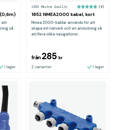
1852 Marine Quality
(4)
 (0,6m)
1852 NMEA2000 kabel, kort
 att
Nmea 2000-kablar används för att
tning så
skapa ett nätverk och en anslutning så
att flera olika navigationsi...
285
från
kr
I lager
2 varianter
I lager