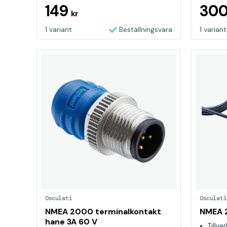
149
30
kr
1 variant
Beställningsvara
1 variant
Osculati
Osculati
NMEA 2000 terminalkontakt
NMEA 
hane 3A 60 V
Tillve