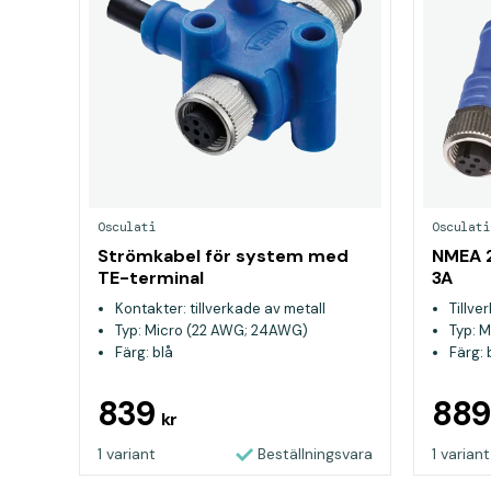
Osculati
Osculati
Strömkabel för system med
NMEA 
TE-terminal
3A
Kontakter: tillverkade av metall
Tillve
Typ: Micro (22 AWG; 24AWG)
Typ: 
Färg: blå
Färg: 
839
88
kr
1 variant
Beställningsvara
1 variant