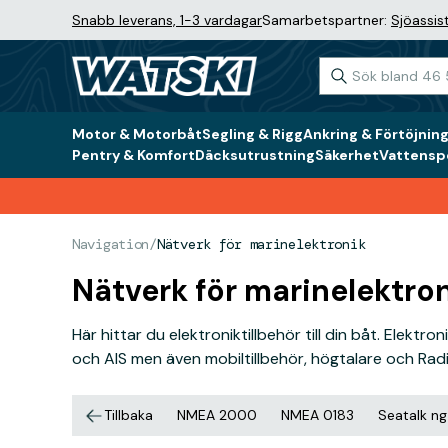
Snabb leverans, 1-3 vardagar
Samarbetspartner:
Sjöassis
Motor & Motorbåt
Segling & Rigg
Ankring & Förtöjnin
Pentry & Komfort
Däcksutrustning
Säkerhet
Vattenspo
Navigation
/
Nätverk för marinelektronik
Nätverk för marinelektro
Här hittar du elektroniktillbehör till din båt. Elek
och AIS men även mobiltillbehör, högtalare och Radi
Tillbaka
NMEA 2000
NMEA 0183
Seatalk ng