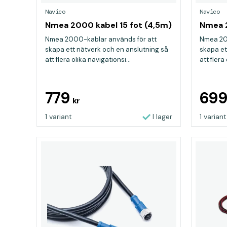
Navico
Navico
Nmea 2000 kabel 15 fot (4,5m)
Nmea 2
Nmea 2000-kablar används för att
Nmea 20
skapa ett nätverk och en anslutning så
skapa et
att flera olika navigationsi...
att flera
779
69
kr
1 variant
I lager
1 variant