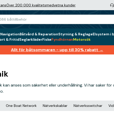
tans
Över 200 000 kvalitetsmedvetna kunder
g
Navigation
Båtvård & Reparation
Styrning & Reglage
Elsystem i 
rt & Fritid
Seglarkläder
Fiske
Fyndhörnan
Motorsök
Allt för båtsommaren - upp till 30% rabatt →
nik
tronik kan anses som säkerhet eller underhållning. Vi har saker
o.
One Boat Network
Nätverkskablar
Nätverksswitchar
Vid