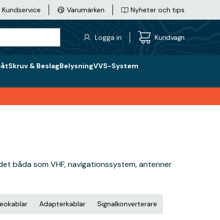
Kundservice
Varumärken
Nyheter och tips
Logga in
Kundvagn
båt
Skruv & Beslag
Belysning
VVS-System
 för det båda som VHF, navigationssystem, antenner
eokablar
Adapterkablar
Signalkonverterare