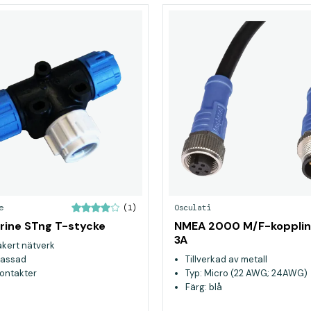
e
Osculati
(1)
ine STng T-stycke
NMEA 2000 M/F-kopplin
3A
äkert nätverk
lassad
Tillverkad av metall
ontakter
Typ: Micro (22 AWG; 24AWG)
Färg: blå