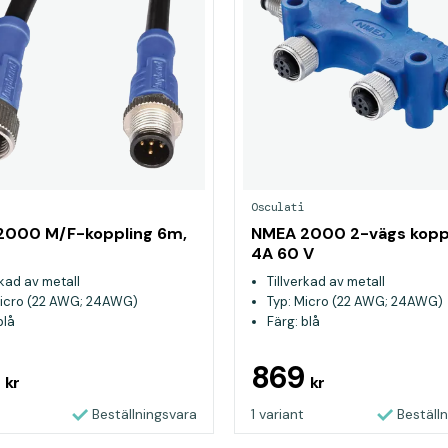
Osculati
2000 M/F-koppling 6m,
NMEA 2000 2-vägs kopp
4A 60 V
rkad av metall
Tillverkad av metall
Micro (22 AWG; 24AWG)
Typ: Micro (22 AWG; 24AWG)
blå
Färg: blå
9
869
kr
kr
Beställningsvara
1 variant
Beställ