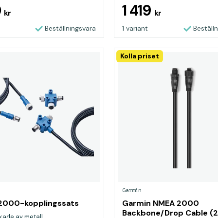
0
1 419
kr
kr
Beställningsvara
1 variant
Beställ
Kolla priset
Garmin
2000-kopplingssats
Garmin NMEA 2000
Backbone/Drop Cable (
rkade av metall