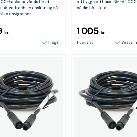
00-kablar används för att
att bygga ett basic NMEA 2000
t nätverk och en anslutning så
på din båt. I kitet...
 olika navigationsi...
09
1 005
kr
kr
I lager
1 variant
Beställ