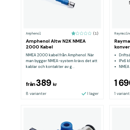
Amphenol
Raymarin
(1)
Amphenol Altw N2K NMEA
Raymar
2000 Kabel
konver
NMEA 2000 kabel från Amphenol. När
Drifts
man bygger NMEA-system krävs det att
IPx6 k
kablar och kontakter av g...
NMEA 
389
1 6
från
kr
8 varianter
I lager
1 variant