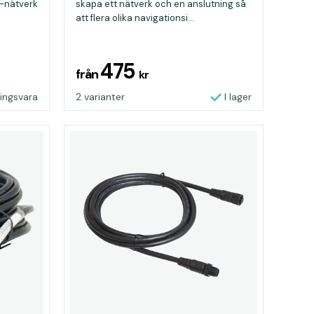
-nätverk
skapa ett nätverk och en anslutning så
att flera olika navigationsi...
475
från
kr
ningsvara
2 varianter
I lager