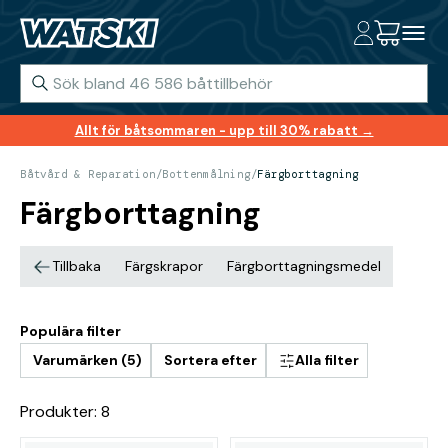
Allt för båtsommaren - upp till 30% rabatt →
Båtvård & Reparation
/
Bottenmålning
/
Färgborttagning
Färgborttagning
Tillbaka
Färgskrapor
Färgborttagningsmedel
Populära filter
Varumärken (5)
Sortera efter
Alla filter
Produkter: 8