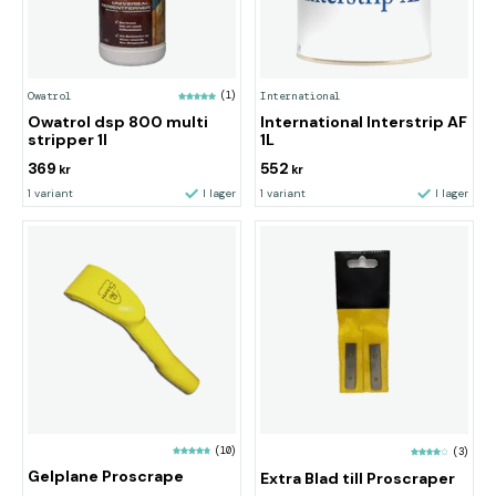
Owatrol
(1)
International
Owatrol dsp 800 multi
International Interstrip AF
stripper 1l
1L
369
552
kr
kr
1 variant
I lager
1 variant
I lager
(10)
(3)
Gelplane Proscrape
Extra Blad till Proscraper