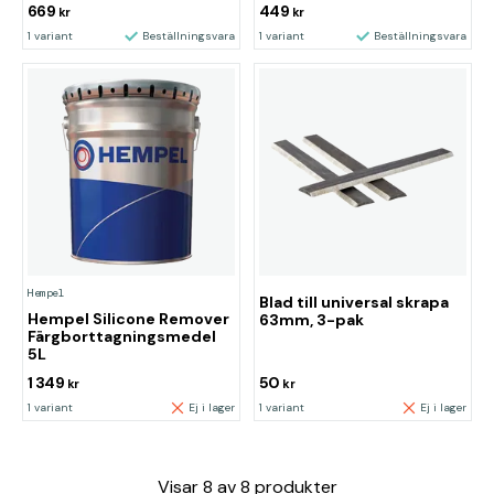
669
449
kr
kr
1 variant
Beställningsvara
1 variant
Beställningsvara
Hempel
Blad till universal skrapa
Hempel Silicone Remover
63mm, 3-pak
Färgborttagningsmedel
5L
1 349
50
kr
kr
1 variant
Ej i lager
1 variant
Ej i lager
Visar
8
av
8
produkter