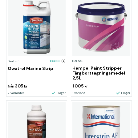
Hempel
Owatrol
(4)
Hempel Paint Stripper
Owatrol Marine Strip
Färgborttagningsmedel
2,5L
305
1 005
från
kr
kr
2 varianter
I lager
1 variant
I lager