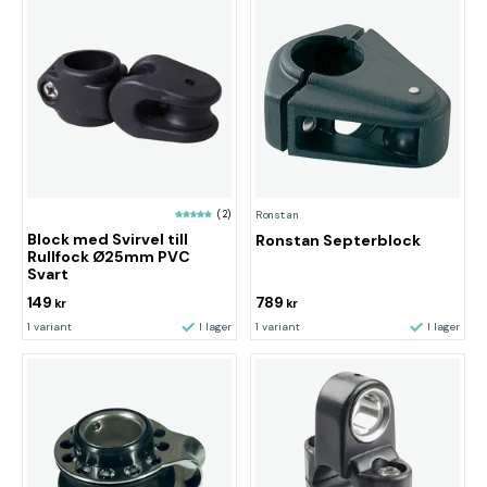
(2)
Ronstan
Block med Svirvel till
Ronstan Septerblock
Rullfock Ø25mm PVC
Svart
149
789
kr
kr
1 variant
I lager
1 variant
I lager