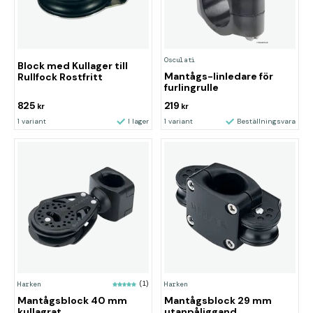
Osculati
Block med Kullager till
Mantågs-linledare för
Rullfock Rostfritt
furlingrulle
825
219
kr
kr
1 variant
I lager
1 variant
Beställningsvara
Harken
(1)
Harken
Mantågsblock 40 mm
Mantågsblock 29 mm
kullagrat
utanpåliggand