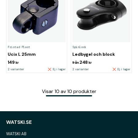
Fristad Plast
Spinlock
Ucix L 25mm
Ledbygel och block
149
248
kr
från
kr
2 varianter
Ej i lager
2 varianter
Ej i lager
Visar
10
av
10
produkter
WATSKI.SE
WATSKI AB