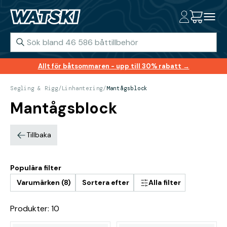
Allt för båtsommaren - upp till 30% rabatt →
Segling & Rigg
/
Linhantering
/
Mantågsblock
Mantågsblock
Tillbaka
Populära filter
Varumärken (8)
Sortera efter
Alla filter
Produkter: 10