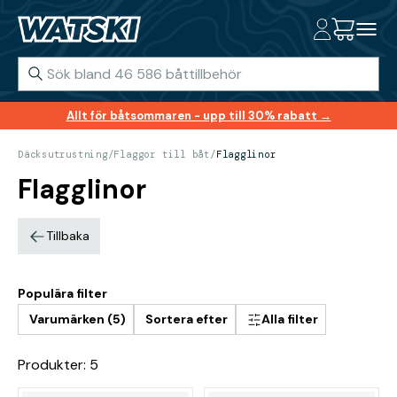
Allt för båtsommaren - upp till 30% rabatt →
Däcksutrustning
/
Flaggor till båt
/
Flagglinor
Flagglinor
Tillbaka
Populära filter
Varumärken (5)
Sortera efter
Alla filter
Produkter: 5