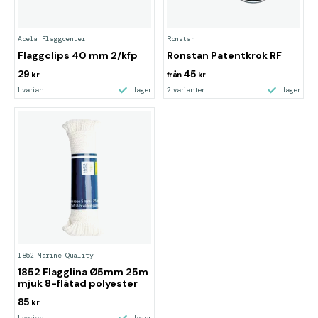
Adela Flaggcenter
Ronstan
Flaggclips 40 mm 2/kfp
Ronstan Patentkrok RF
29
45
kr
från
kr
1 variant
I lager
2 varianter
I lager
1852 Marine Quality
1852 Flagglina Ø5mm 25m
mjuk 8-flätad polyester
85
kr
1 variant
I lager