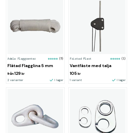
Adela Flaggcenter
(5)
Fristad Plast
(1)
Flätad Flagglina 5 mm
Vantfäste med talja
129
105
från
kr
kr
2 varianter
I lager
1 variant
I lager