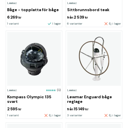
Lewmar
Lewmar
Båge - topplatta för båge
Sittbrunnsbord teak
6 269
2 539
kr
från
kr
1 variant
I lager
6 varianter
Ej i lager
Lewmar
(1)
Lewmar
Kompass Olympic 135
Lewmar Enguard båge
svart
reglage
2 595
15 149
kr
från
kr
1 variant
Ej i lager
3 varianter
Ej i lager