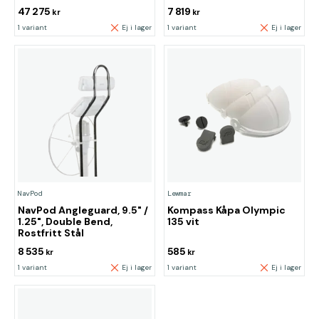
47 275
7 819
kr
kr
1 variant
Ej i lager
1 variant
Ej i lager
NavPod
Lewmar
NavPod Angleguard, 9.5" /
Kompass Kåpa Olympic
1.25", Double Bend,
135 vit
Rostfritt Stål
8 535
585
kr
kr
1 variant
Ej i lager
1 variant
Ej i lager