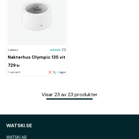
Lewmar
(1)
Nakterhus Olympic 135 vit
729
kr
1 variant
Ej i lager
Visar
23
av
23
produkter
WATSKI.SE
WATSKI AB