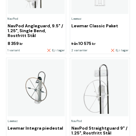
NavPod
Lewmar
NavPod Angleguard, 9.5" /
Lewmar Classic Paket
1.25", Single Bend,
Rostfritt Stål
8 359
10 575
kr
från
kr
1 variant
Ej i lager
2 varianter
Ej i lager
Lewmar
NavPod
Lewmar Integra piedestal
NavPod Straightguard 9" /
1.25", Rostfritt Stål