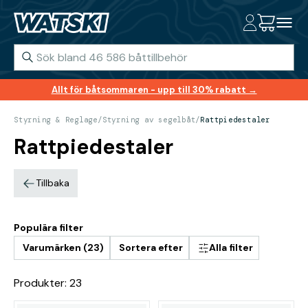
Allt för båtsommaren - upp till 30% rabatt →
Styrning & Reglage
/
Styrning av segelbåt
/
Rattpiedestaler
Rattpiedestaler
Tillbaka
Populära filter
Varumärken (23)
Sortera efter
Alla filter
Produkter: 23