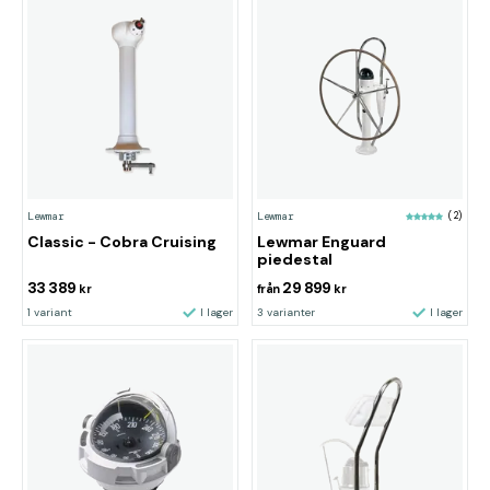
Lewmar
Lewmar
(2)
Classic - Cobra Cruising
Lewmar Enguard
piedestal
33 389
29 899
kr
från
kr
1 variant
I lager
3 varianter
I lager