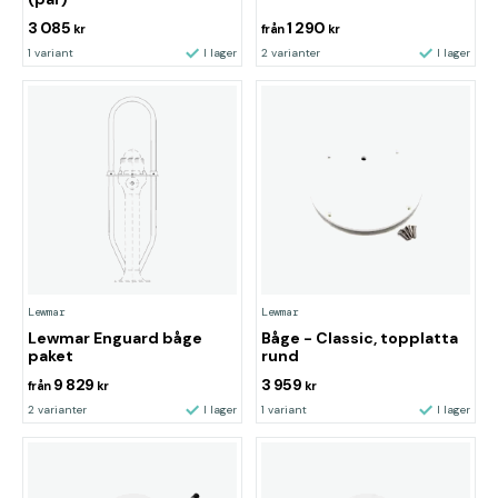
3 085
1 290
kr
från
kr
1 variant
I lager
2 varianter
I lager
Lewmar
Lewmar
Lewmar Enguard båge
Båge - Classic, topplatta
paket
rund
9 829
3 959
från
kr
kr
2 varianter
I lager
1 variant
I lager