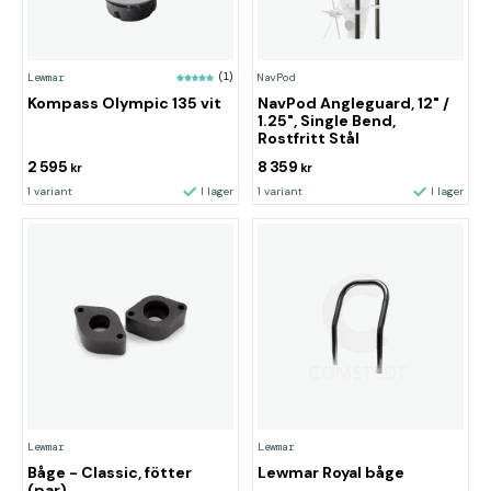
Lewmar
(1)
NavPod
Kompass Olympic 135 vit
NavPod Angleguard, 12" /
1.25", Single Bend,
Rostfritt Stål
2 595
8 359
kr
kr
1 variant
I lager
1 variant
I lager
Lewmar
Lewmar
Båge - Classic, fötter
Lewmar Royal båge
(par)