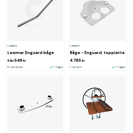
Lewmar
Lewmar
Lewmar Enguard båge
Båge - Enguard, topplatta
549
4 785
från
kr
kr
6 varianter
I lager
1 variant
I lager