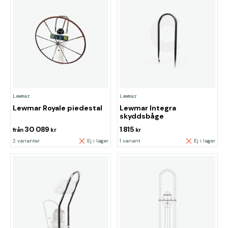
Lewmar
Lewmar
Lewmar Royale piedestal
Lewmar Integra
skyddsbåge
30 089
1 815
från
kr
kr
2 varianter
Ej i lager
1 variant
Ej i lager