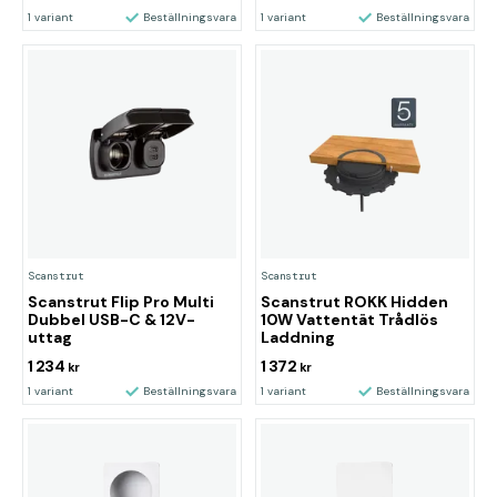
1 variant
Beställningsvara
1 variant
Beställningsvara
Scanstrut
Scanstrut
Scanstrut Flip Pro Multi
Scanstrut ROKK Hidden
Dubbel USB-C & 12V-
10W Vattentät Trådlös
uttag
Laddning
1 234
1 372
kr
kr
1 variant
Beställningsvara
1 variant
Beställningsvara