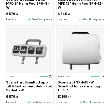
MFD 9" Helm Pod SPH-8-
MFD 12" Helm Pod SPH-12-
W
W
6 579
6 345
kr
kr
1 variant
Beställningsvara
1 variant
Beställningsvara
Scanstrut
(1)
Scanstrut
(1)
Scanstrut ScanPod upp
Scanstrut SPH-15-W
till 4 Instrument Helm Pod
ScanPod för skärmar upp
SPH-4I-W
till 16"
5 879
10 199
kr
kr
1 variant
Beställningsvara
1 variant
Beställningsvara