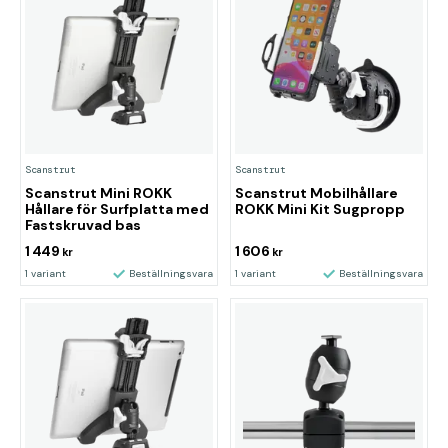
Scanstrut
Scanstrut
Scanstrut Mini ROKK
Scanstrut Mobilhållare
Hållare för Surfplatta med
ROKK Mini Kit Sugpropp
Fastskruvad bas
1 449
1 606
kr
kr
1 variant
Beställningsvara
1 variant
Beställningsvara