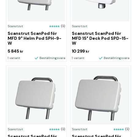
Scanstrut
(1)
Scanstrut
Scanstrut ScanPod för
Scanstrut ScanPod för
MFD 9" Helm Pod SPH-9-
MFD 15" Deck Pod SPD-15-
W
W
5 845
10 299
kr
kr
1 variant
Beställningsvara
1 variant
Beställningsvara
Scanstrut
(1)
Scanstrut
(1)
Scanstrut ScanPod för
Scanstrut ScanPod för