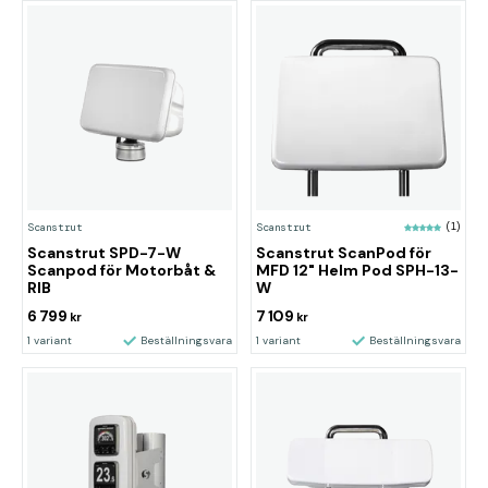
Scanstrut
Scanstrut
(1)
Scanstrut SPD-7-W
Scanstrut ScanPod för
Scanpod för Motorbåt &
MFD 12" Helm Pod SPH-13-
RIB
W
6 799
7 109
kr
kr
1 variant
Beställningsvara
1 variant
Beställningsvara