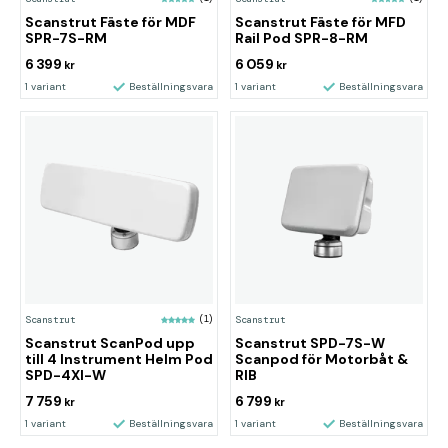
Scanstrut Fäste för MDF
Scanstrut Fäste för MFD
SPR-7S-RM
Rail Pod SPR-8-RM
6 399
6 059
kr
kr
1 variant
Beställningsvara
1 variant
Beställningsvara
Scanstrut
(1)
Scanstrut
Scanstrut ScanPod upp
Scanstrut SPD-7S-W
till 4 Instrument Helm Pod
Scanpod för Motorbåt &
SPD-4XI-W
RIB
7 759
6 799
kr
kr
1 variant
Beställningsvara
1 variant
Beställningsvara