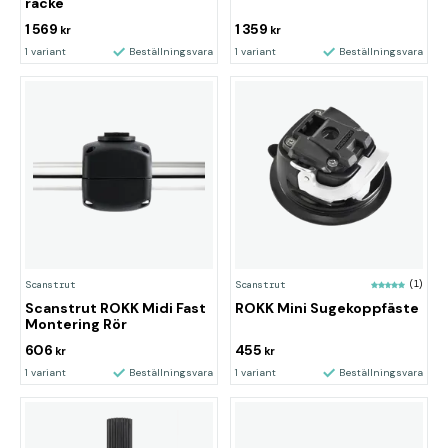
räcke
1 569
1 359
kr
kr
1 variant
Beställningsvara
1 variant
Beställningsvara
Scanstrut
Scanstrut
(1)
Scanstrut ROKK Midi Fast
ROKK Mini Sugekoppfäste
Montering Rör
606
455
kr
kr
1 variant
Beställningsvara
1 variant
Beställningsvara