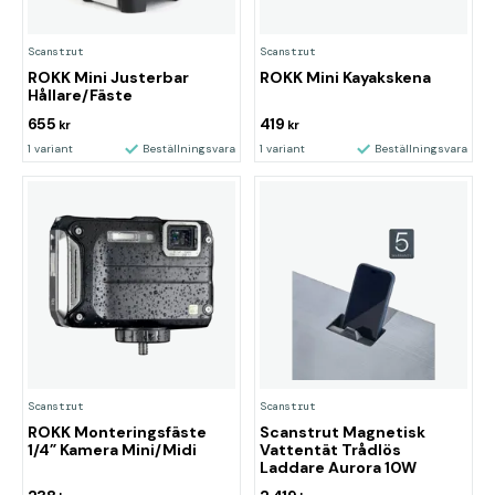
Scanstrut
Scanstrut
ROKK Mini Justerbar
ROKK Mini Kayakskena
Hållare/Fäste
655
419
kr
kr
1 variant
Beställningsvara
1 variant
Beställningsvara
Scanstrut
Scanstrut
ROKK Monteringsfäste
Scanstrut Magnetisk
1/4” Kamera Mini/Midi
Vattentät Trådlös
Laddare Aurora 10W