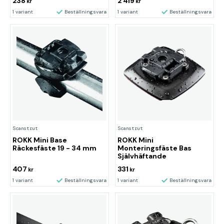
238
2 419
kr
kr
1 variant
Beställningsvara
1 variant
Beställningsvara
Scanstrut
Scanstrut
ROKK Mini Base
ROKK Mini
Räckesfäste 19 - 34 mm
Monteringsfäste Bas
Självhäftande
407
331
kr
kr
1 variant
Beställningsvara
1 variant
Beställningsvara