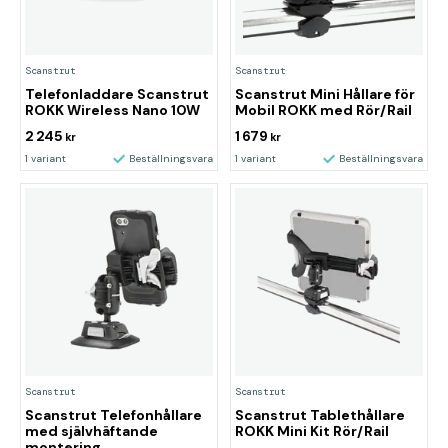
Scanstrut
Scanstrut
Telefonladdare Scanstrut
Scanstrut Mini Hållare för
ROKK Wireless Nano 10W
Mobil ROKK med Rör/Rail
2 245
1 679
kr
kr
1 variant
Beställningsvara
1 variant
Beställningsvara
Scanstrut
Scanstrut
Scanstrut Telefonhållare
Scanstrut Tablethållare
med självhäftande
ROKK Mini Kit Rör/Rail
montering