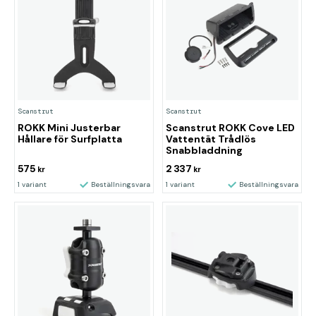
Scanstrut
Scanstrut
ROKK Mini Justerbar
Scanstrut ROKK Cove LED
Hållare för Surfplatta
Vattentät Trådlös
Snabbladdning
575
2 337
kr
kr
1 variant
Beställningsvara
1 variant
Beställningsvara