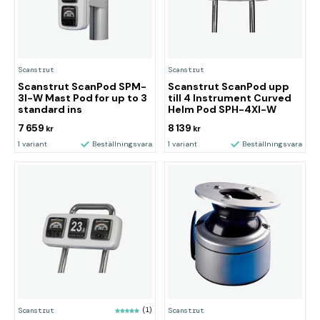
Scanstrut
Scanstrut
Scanstrut ScanPod SPM-
Scanstrut ScanPod upp
3I-W Mast Pod for up to 3
till 4 Instrument Curved
standard ins
Helm Pod SPH-4XI-W
7 659
8 139
kr
kr
1 variant
Beställningsvara
1 variant
Beställningsvara
Scanstrut
(1)
Scanstrut