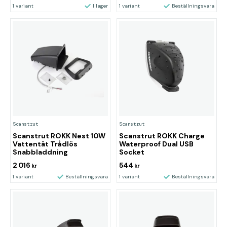
1 variant
I lager
1 variant
Beställningsvara
Scanstrut
Scanstrut
Scanstrut ROKK Nest 10W
Scanstrut ROKK Charge
Vattentät Trådlös
Waterproof Dual USB
Snabbladdning
Socket
2 016
544
kr
kr
1 variant
Beställningsvara
1 variant
Beställningsvara