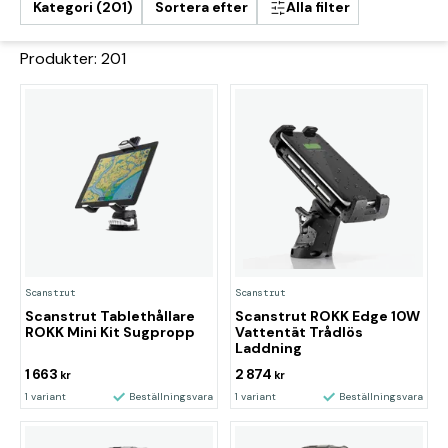
Kategori (201)
Sortera efter
Alla filter
Produkter: 201
Scanstrut
Scanstrut
Scanstrut Tablethållare
Scanstrut ROKK Edge 10W
ROKK Mini Kit Sugpropp
Vattentät Trådlös
Laddning
1 663
2 874
kr
kr
1 variant
Beställningsvara
1 variant
Beställningsvara