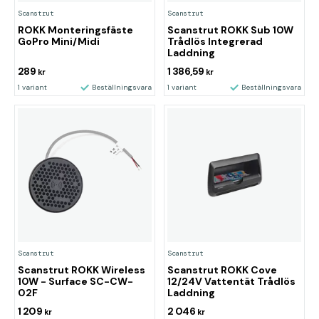
Scanstrut
Scanstrut
ROKK Monteringsfäste
Scanstrut ROKK Sub 10W
GoPro Mini/Midi
Trådlös Integrerad
Laddning
289
1 386,59
kr
kr
1 variant
Beställningsvara
1 variant
Beställningsvara
Scanstrut
Scanstrut
Scanstrut ROKK Wireless
Scanstrut ROKK Cove
10W - Surface SC-CW-
12/24V Vattentät Trådlös
02F
Laddning
1 209
2 046
kr
kr