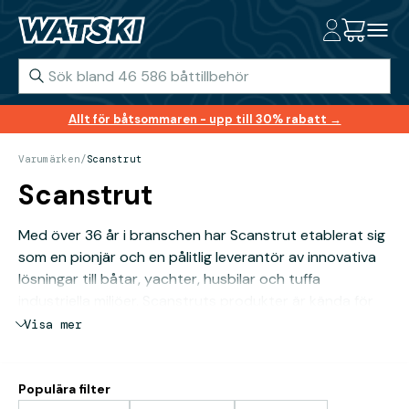
Allt för båtsommaren - upp till 30% rabatt →
Varumärken
/
Scanstrut
Scanstrut
Med över 36 år i branschen har Scanstrut etablerat sig
som en pionjär och en pålitlig leverantör av innovativa
lösningar till båtar, yachter, husbilar och tuffa
industriella miljöer. Scanstruts produkter är kända för
sin tillförlitlighet och prestanda under alla förhållanden.
Visa mer
Populära filter