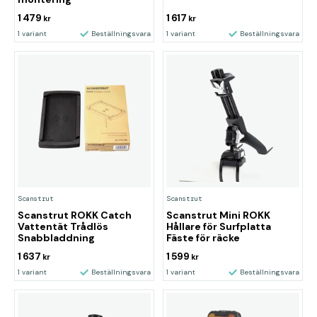
1 479
1 617
kr
kr
1 variant
Beställningsvara
1 variant
Beställningsvara
Scanstrut
Scanstrut
Scanstrut ROKK Catch
Scanstrut Mini ROKK
Vattentät Trådlös
Hållare för Surfplatta
Snabbladdning
Fäste för räcke
1 637
1 599
kr
kr
1 variant
Beställningsvara
1 variant
Beställningsvara