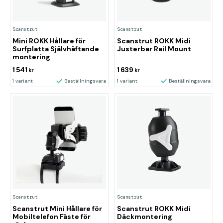
Scanstrut
Scanstrut
Mini ROKK Hållare för
Scanstrut ROKK Midi
Surfplatta Självhäftande
Justerbar Rail Mount
montering
1 541
1 639
kr
kr
1 variant
Beställningsvara
1 variant
Beställningsvara
Scanstrut
Scanstrut
Scanstrut Mini Hållare för
Scanstrut ROKK Midi
Mobiltelefon Fäste för
Däckmontering