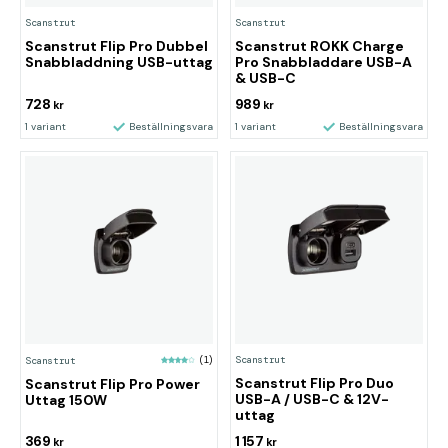
Scanstrut
Scanstrut
Scanstrut Flip Pro Dubbel
Scanstrut ROKK Charge
Snabbladdning USB-uttag
Pro Snabbladdare USB-A
& USB-C
728
989
kr
kr
1 variant
Beställningsvara
1 variant
Beställningsvara
Scanstrut
Scanstrut
(1)
Scanstrut Flip Pro Duo
Scanstrut Flip Pro Power
USB-A / USB-C & 12V-
Uttag 150W
uttag
369
1 157
kr
kr