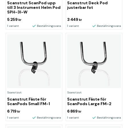
Scanstrut ScanPod upp
Scanstrut Deck Pod
till 3 Instrument Helm Pod
justerbar fot
SPH-3I-W
5 259
3 449
kr
kr
1 variant
Beställningsvara
1 variant
Beställningsvara
Scanstrut
Scanstrut
Scanstrut Fäste för
Scanstrut Fäste för
ScanPods Small FM-1
ScanPods Large FM-2
6 719
6 869
kr
kr
1 variant
Beställningsvara
1 variant
Beställningsvara