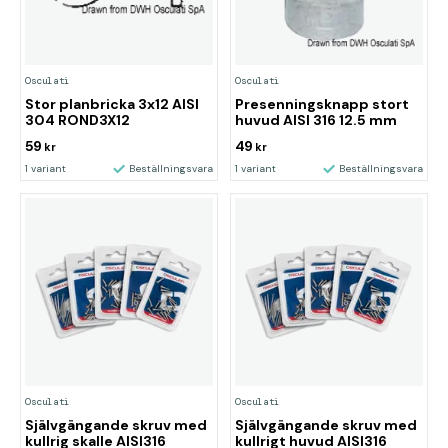
Osculati
Osculati
Stor planbricka 3x12 AISI
Presenningsknapp stort
304 ROND3X12
huvud AISI 316 12.5 mm
59
49
kr
kr
1 variant
Beställningsvara
1 variant
Beställningsvara
Osculati
Osculati
Självgängande skruv med
Självgängande skruv med
kullrig skalle AISI316
kullrigt huvud AISI316