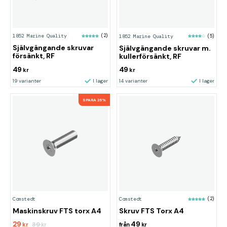
1852 Marine Quality
(2)
1852 Marine Quality
(5)
Självgängande skruvar
Självgängande skruvar m.
försänkt, RF
kullerförsänkt, RF
49
49
kr
kr
19 varianter
I lager
14 varianter
I lager
SPARA 26%
Comstedt
Comstedt
(2)
Maskinskruv FTS torx A4
Skruv FTS Torx A4
29
49
39
kr
kr
från
kr