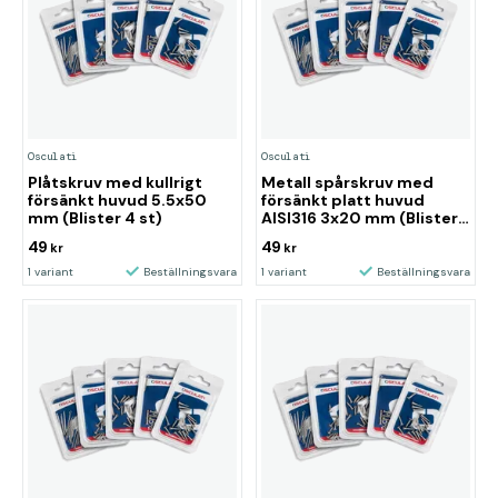
Osculati
Osculati
Plåtskruv med kullrigt
Metall spårskruv med
försänkt huvud 5.5x50
försänkt platt huvud
mm (Blister 4 st)
AISI316 3x20 mm (Blister
8 pcs)
49
49
kr
kr
1 variant
Beställningsvara
1 variant
Beställningsvara