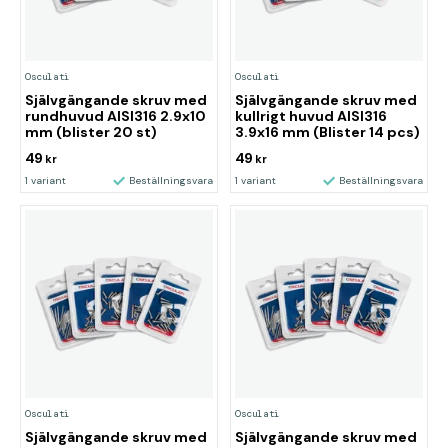
Osculati
Osculati
Självgängande skruv med
Självgängande skruv med
rundhuvud AISI316 2.9x10
kullrigt huvud AISI316
mm (blister 20 st)
3.9x16 mm (Blister 14 pcs)
49
49
kr
kr
1 variant
Beställningsvara
1 variant
Beställningsvara
Osculati
Osculati
Självgängande skruv med
Självgängande skruv med