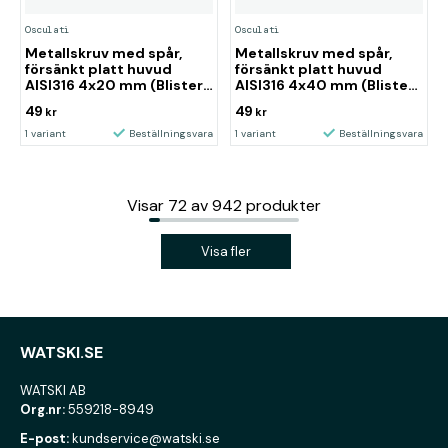
Osculati
Osculati
Metallskruv med spår,
Metallskruv med spår,
försänkt platt huvud
försänkt platt huvud
AISI316 4x20 mm (Blister
AISI316 4x40 mm (Blister
7 st)
5 st)
49
49
kr
kr
1 variant
Beställningsvara
1 variant
Beställningsvara
Visar
72
av
942
produkter
Visa fler
WATSKI.SE
WATSKI AB
Org.nr:
559218-8949
E-post:
kundservice@watski.se