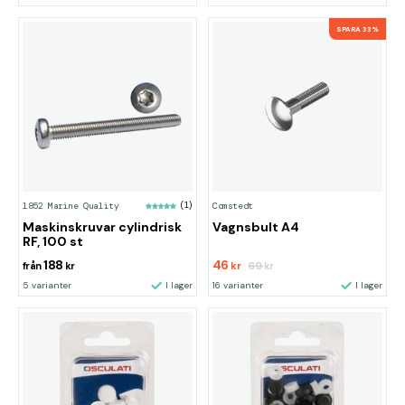
SPARA 33%
1852 Marine Quality
(1)
Comstedt
Maskinskruvar cylindrisk
Vagnsbult A4
RF, 100 st
188
46
69
från
kr
kr
kr
5 varianter
I lager
16 varianter
I lager