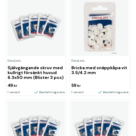
Osculati
Osculati
Självgängande skruv med
Bricka med snäppkåpa vit
kullrigt försänkt huvud
3.5/4.2 mm
6.3x50 mm (Blister 3 pcs)
49
59
kr
kr
1 variant
Beställningsvara
1 variant
Beställningsvara