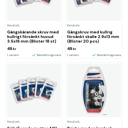
Osculati
Osculati
Gängskärande skruv med
Gängskruv med kullrig
kullrigt försänkt huvud
försänkt skalle 2.9x13 mm
3.5x16 mm (Blister 18 st)
(Blister 20 pcs)
49
49
kr
kr
1 variant
Beställningsvara
1 variant
Beställningsvara
Osculati
Osculati