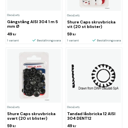
Osculati
Osculati
Gängstång AISI 304 1 m 5
Shure Caps skruvbricka
mm Ø
vit (20 st blister)
49
59
kr
kr
1 variant
Beställningsvara
1 variant
Beställningsvara
Osculati
Osculati
Shure Caps skruvbricka
Tandad låsbricka 12 AISI
svart (20 st blister)
304 DENT12
59
49
kr
kr