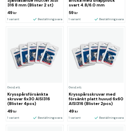
Självlåsande mutter AISI
Bricka med snäpplock
316 8 mm (Blister 2 st)
svart 4.8/6.0 mm
49
59
kr
kr
1 variant
Beställningsvara
1 variant
Beställningsvara
Osculati
Osculati
Krysspårsförsänkta
Krysspårsskruvar med
skruvar 6x30 AISI316
försänkt platt huvud 6x60
(Blister 4pcs)
AISI316 (Blister 2pcs)
49
49
kr
kr
1 variant
Beställningsvara
1 variant
Beställningsvara