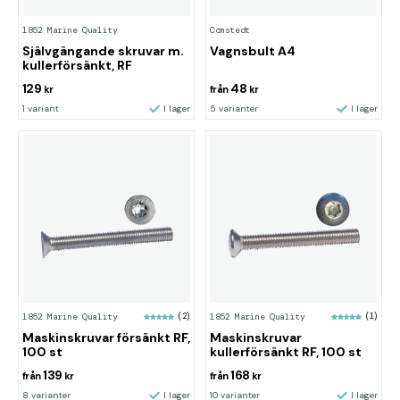
1852 Marine Quality
Comstedt
Självgängande skruvar m.
Vagnsbult A4
kullerförsänkt, RF
129
48
kr
från
kr
1 variant
I lager
5 varianter
I lager
1852 Marine Quality
(2)
1852 Marine Quality
(1)
Maskinskruvar försänkt RF,
Maskinskruvar
100 st
kullerförsänkt RF, 100 st
139
168
från
kr
från
kr
8 varianter
I lager
10 varianter
I lager