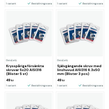
1 variant
Beställningsvara
1 variant
Beställningsvara
Osculati
Osculati
Krysspåriga försänkta
Självgängande skruv med
skruvar 5x20 AISI316
linshuvud AISI316 6.3x50
(Blister 5 st)
mm (Blister 3 pcs)
49
49
kr
kr
1 variant
Beställningsvara
1 variant
Beställningsvara