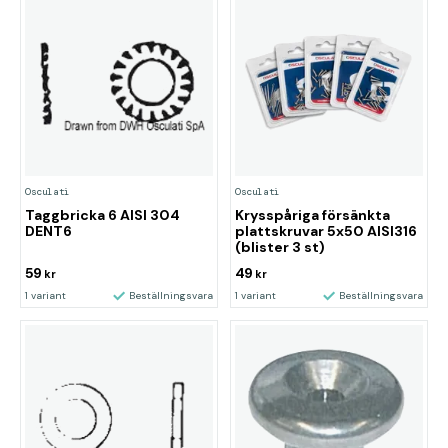
Osculati
Osculati
Taggbricka 6 AISI 304
Krysspåriga försänkta
DENT6
plattskruvar 5x50 AISI316
(blister 3 st)
59
49
kr
kr
1 variant
Beställningsvara
1 variant
Beställningsvara