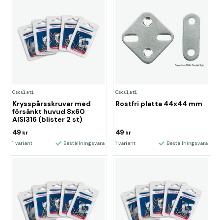
Osculati
Osculati
Krysspårsskruvar med
Rostfri platta 44x44 mm
försänkt huvud 8x60
AISI316 (blister 2 st)
49
49
kr
kr
1 variant
Beställningsvara
1 variant
Beställningsvara