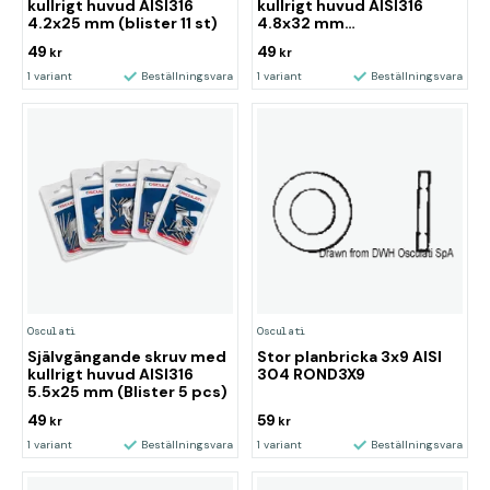
kullrigt huvud AISI316
kullrigt huvud AISI316
4.2x25 mm (blister 11 st)
4.8x32 mm
(blisterförpackning 7 pcs)
49
49
kr
kr
1 variant
Beställningsvara
1 variant
Beställningsvara
Osculati
Osculati
Självgängande skruv med
Stor planbricka 3x9 AISI
kullrigt huvud AISI316
304 ROND3X9
5.5x25 mm (Blister 5 pcs)
49
59
kr
kr
1 variant
Beställningsvara
1 variant
Beställningsvara