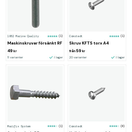
1852 Marine Quality
(1)
Comstedt
(1)
Maskinskruvar försänkt RF
Skruv KFTS torx A4
49
59
kr
från
kr
11 varianter
I lager
20 varianter
I lager
Marifix System
(1)
Comstedt
(8)