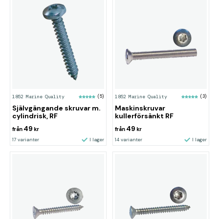
1852 Marine Quality
(5)
1852 Marine Quality
(3)
Självgängande skruvar m.
Maskinskruvar
cylindrisk, RF
kullerförsänkt RF
49
49
från
kr
från
kr
17 varianter
I lager
14 varianter
I lager