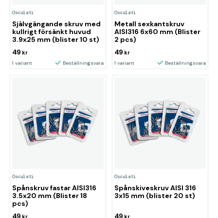
Osculati
Osculati
Självgängande skruv med
Metall sexkantskruv
kullrigt försänkt huvud
AISI316 6x60 mm (Blister
3.9x25 mm (blister 10 st)
2 pcs)
49
49
kr
kr
1 variant
Beställningsvara
1 variant
Beställningsvara
Osculati
Osculati
Spånskruv fastar AISI316
Spånskiveskruv AISI 316
3.5x20 mm (Blister 18
3x15 mm (blister 20 st)
pcs)
49
49
kr
kr