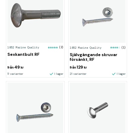
1852 Marine Quality
(2)
1852 Marine Quality
(1)
Sexkantbult RF
Självgängande skruvar
försänkt, RF
49
129
från
kr
från
kr
11 varianter
I lager
21 varianter
I lager