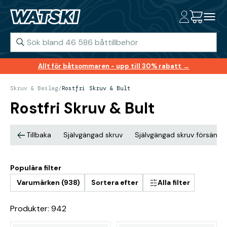
Allt för båtsommaren - upp till 30% rabatt →
Skruv & Beslag
/
Rostfri Skruv & Bult
Rostfri Skruv & Bult
Tillbaka
Självgängad skruv
Självgängad skruv försänkt
Populära filter
Varumärken (938)
Sortera efter
Alla filter
Produkter: 942