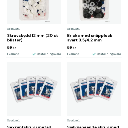
Osculati
Osculati
Skruvskydd 12 mm (20 st
Bricka med snäpplock
blister)
svart 3.5/4.2 mm
59
59
kr
kr
1 variant
Beställningsvara
1 variant
Beställningsvara
Osculati
Osculati
Sexkantskruv i metall
Självgängande skruv med