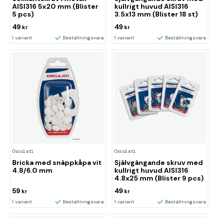
AISI316 5x20 mm (Blister
kullrigt huvud AISI316
5 pcs)
3.5x13 mm (Blister 18 st)
49
49
kr
kr
1 variant
Beställningsvara
1 variant
Beställningsvara
Osculati
Osculati
Bricka med snäppkåpa vit
Självgängande skruv med
4.8/6.0 mm
kullrigt huvud AISI316
4.8x25 mm (Blister 9 pcs)
59
49
kr
kr
1 variant
Beställningsvara
1 variant
Beställningsvara