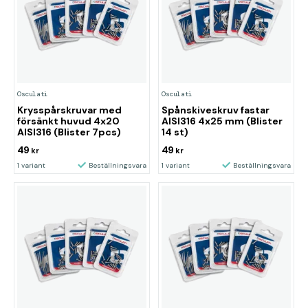
Osculati
Osculati
Krysspårskruvar med
Spånskiveskruv fastar
försänkt huvud 4x20
AISI316 4x25 mm (Blister
AISI316 (Blister 7pcs)
14 st)
49
49
kr
kr
1 variant
Beställningsvara
1 variant
Beställningsvara