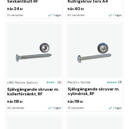
Sexkantbult RF
Kullrigskruv torx A4
24
40
från
kr
från
kr
13 varianter
I lager
62 varianter
I lager
Marifix System
(3)
1852 Marine Quality
(1)
Självgängande skruvar m.
Självgängande skruvar m.
cylindrisk, RF
kullerförsänkt, RF
119
119
från
kr
från
kr
32 varianter
I lager
31 varianter
I lager