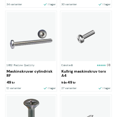
34 varianter
I lager
30 varianter
I lager
1852 Marine Quality
Comstedt
(3)
Maskinskruvar cylindrisk
Kullrig maskinskruv torx
RF
A4
49
49
kr
från
kr
12 varianter
I lager
27 varianter
I lager