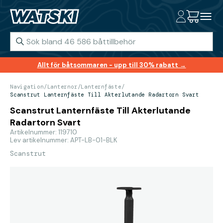
Allt för båtsommaren - upp till 30% rabatt →
Navigation
/
Lanternor
/
Lanternfäste
/
Scanstrut Lanternfäste Till Akterlutande Radartorn Svart
Scanstrut Lanternfäste Till Akterlutande
Radartorn Svart
Artikelnummer: 119710
Lev artikelnummer: APT-LB-01-BLK
Scanstrut