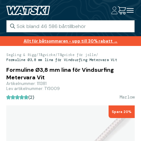
Allt för båtsommaren - upp till 30% rabatt →
Segling & Rigg
/
Tågvirke
/
Tågvirke för jolle
/
Formuline Ø3,8 mm lina för Vindsurfing Metervara Vit
Formuline Ø3,8 mm lina för Vindsurfing
Metervara Vit
Artikelnummer: 111381
Lev artikelnummer: TY3009
Marlow
(2)
Spara 20%