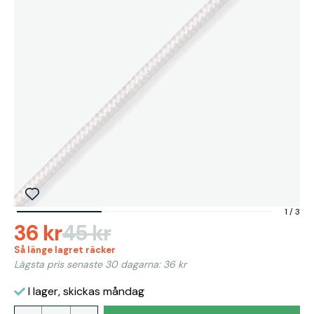
1
/
3
36 kr
45 kr
Så länge lagret räcker
Lägsta pris senaste 30 dagarna: 36 kr
I lager, skickas måndag