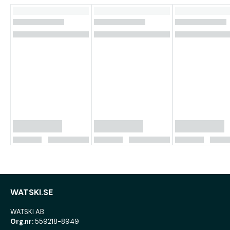
WATSKI.SE
WATSKI AB
Org.nr:
559218-8949