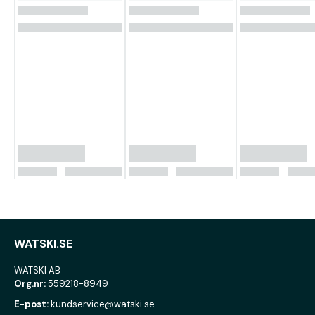
WATSKI.SE
WATSKI AB
Org.nr:
559218-8949
E-post:
kundservice@watski.se