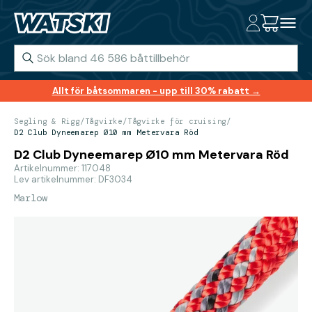
Allt för båtsommaren - upp till 30% rabatt →
Segling & Rigg
/
Tågvirke
/
Tågvirke för cruising
/
D2 Club Dyneemarep Ø10 mm Metervara Röd
D2 Club Dyneemarep Ø10 mm Metervara Röd
Artikelnummer: 117048
Lev artikelnummer: DF3034
Marlow