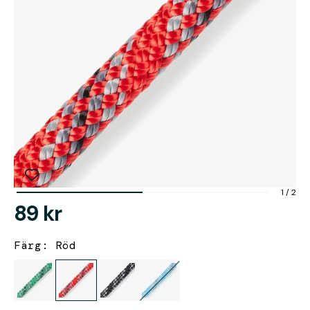
1
/
2
89 kr
Färg: Röd