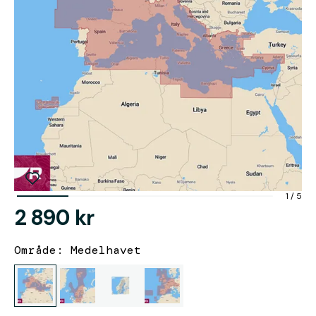
1
/
5
2 890 kr
Område: Medelhavet