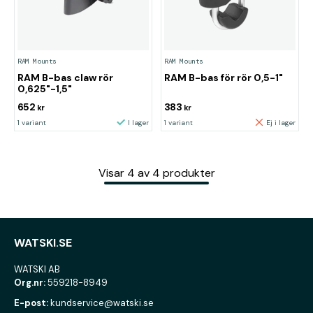
RAM Mounts
RAM Mounts
RAM B-bas claw rör
RAM B-bas för rör 0,5-1"
0,625"-1,5"
652
383
kr
kr
1 variant
I lager
1 variant
Ej i lager
Visar
4
av
4
produkter
WATSKI.SE
WATSKI AB
Org.nr:
559218-8949
E-post:
kundservice@watski.se