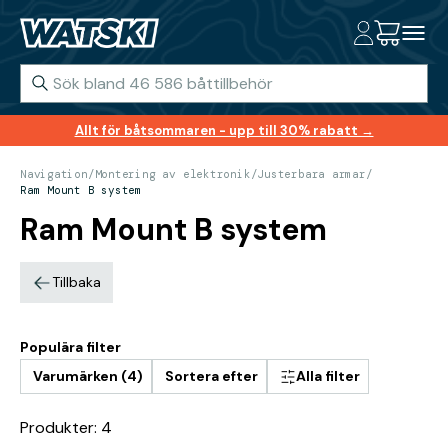
Allt för båtsommaren - upp till 30% rabatt →
Navigation
/
Montering av elektronik
/
Justerbara armar
/
Ram Mount B system
Ram Mount B system
Tillbaka
Populära filter
Varumärken (4)
Sortera efter
Alla filter
Produkter: 4