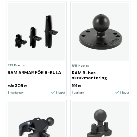
RAM Mounts
RAM Mounts
RAM ARMAR FÖR B-KULA
RAM B-bas
skruvmontering
306
191
från
kr
kr
3 varianter
I lager
1 variant
I lager