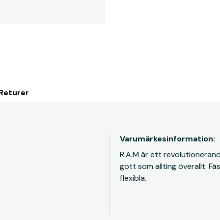
 Returer
Varumärkesinformation:
R.A.M är ett revolutionera
gott som allting överallt. F
flexibla.