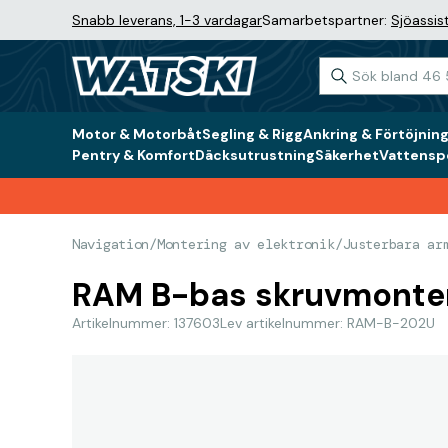
Snabb leverans, 1-3 vardagar
Samarbetspartner:
Sjöassis
Motor & Motorbåt
Segling & Rigg
Ankring & Förtöjnin
Pentry & Komfort
Däcksutrustning
Säkerhet
Vattenspo
Navigation
/
Montering av elektronik
/
Justerbara ar
RAM B-bas skruvmonte
Artikelnummer: 137603
Lev artikelnummer: RAM-B-202U