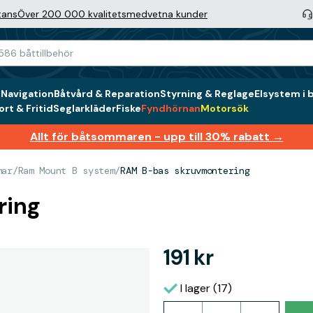
tans
Över 200 000 kvalitetsmedvetna kunder
g
Navigation
Båtvård & Reparation
Styrning & Reglage
Elsystem i 
rt & Fritid
Seglarkläder
Fiske
Fyndhörnan
Motorsök
Allt för båtsommaren - upp till 30% rabatt →
mar
/
Ram Mount B system
/
RAM B-bas skruvmontering
ring
191 kr
I lager (17)