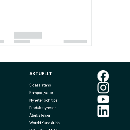
AKTUELLT
Sjöassistans
Kampanjvaror
Nyheter och tips
Produktnyheter
Återkallelser
Watski Kundklubb