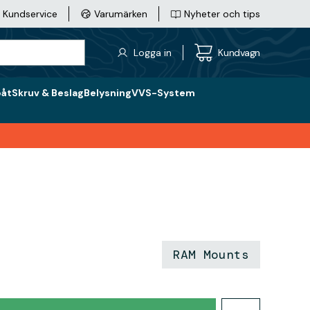
Kundservice
Varumärken
Nyheter och tips
Logga in
Kundvagn
båt
Skruv & Beslag
Belysning
VVS-System
RAM Mounts