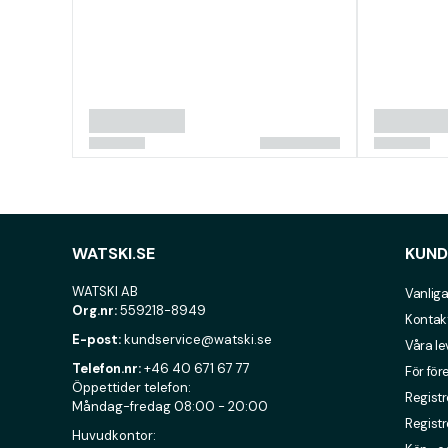
WATSKI.SE
KUND
WATSKI AB
Vanliga
Org.nr:
559218-8949
Kontak
E-post:
kundservice@watski.se
Våra l
Telefon.nr:
+46 40 671 67 77
För för
Öppettider telefon:
Registr
Måndag-fredag 08:00 - 20:00
Registr
Huvudkontor: