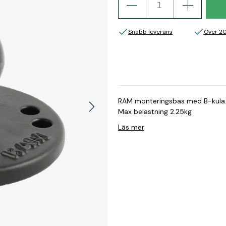
Snabb leverans
Över 2
RAM monteringsbas med B-kula. RAM B-bas med 1 kula (25.4mm) För skruvmonteri
Max belastning 2.25kg
Läs mer