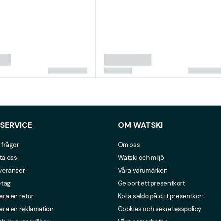
SERVICE
OM WATSKI
 frågor
Om oss
ta oss
Watski och miljö
everanser
Våra varumärken
etag
Ge bort ett presentkort
era en retur
Kolla saldo på ditt presentkort
era en reklamation
Cookies och sekretesspolicy