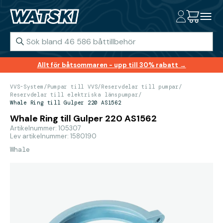
Allt för båtsommaren - upp till 30% rabatt →
VVS-System
/
Pumpar till VVS
/
Reservdelar till pumpar
/
Reservdelar till elektriska länspumpar
/
Whale Ring till Gulper 220 AS1562
Whale Ring till Gulper 220 AS1562
Artikelnummer: 105307
Lev artikelnummer: 1580190
Whale