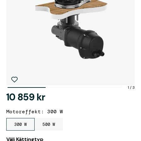
1
/
3
10 859 kr
Motoreffekt: 300 W
300 W
500 W
Välj Kättingtyp