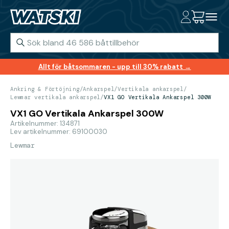
Allt för båtsommaren - upp till 30% rabatt →
Ankring & Förtöjning
/
Ankarspel
/
Vertikala ankarspel
/
Lewmar vertikala ankarspel
/
VX1 GO Vertikala Ankarspel 300W
VX1 GO Vertikala Ankarspel 300W
Artikelnummer: 134871
Lev artikelnummer: 69100030
Lewmar