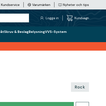
Kundservice
Varumärken
Nyheter och tips
Logga in
Kundvagn
båt
Skruv & Beslag
Belysning
VVS-System
Rock