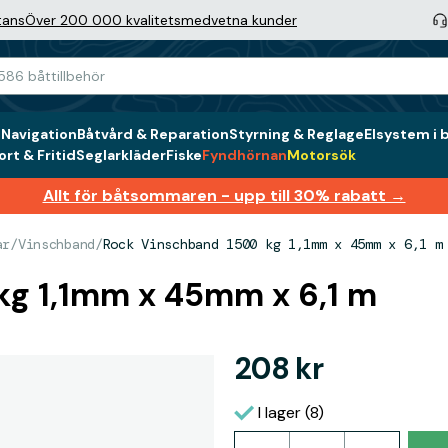
tans
Över 200 000 kvalitetsmedvetna kunder
g
Navigation
Båtvård & Reparation
Styrning & Reglage
Elsystem i 
rt & Fritid
Seglarkläder
Fiske
Fyndhörnan
Motorsök
Allt för båtsommaren - upp till 30% rabatt →
ar
/
Vinschband
/
Rock Vinschband 1500 kg 1,1mm x 45mm x 6,1 m
kg 1,1mm x 45mm x 6,1 m
208 kr
I lager (8)