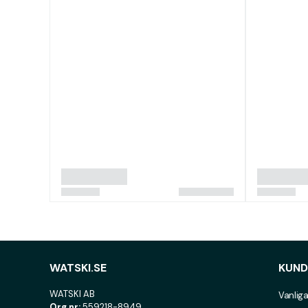
WATSKI.SE
KUND
WATSKI AB
Vanliga
Org.nr:
559218-8949