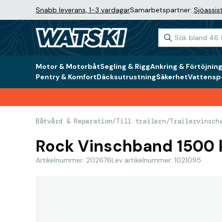
Snabb leverans, 1-3 vardagar
Samarbetspartner:
Sjöassis
Motor & Motorbåt
Segling & Rigg
Ankring & Förtöjnin
Pentry & Komfort
Däcksutrustning
Säkerhet
Vattenspo
Båtvård & Reparation
/
Till trailern
/
Trailervinsch
Rock Vinschband 1500 
Artikelnummer: 202676
Lev artikelnummer: 1021095