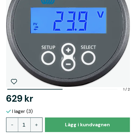
1
/
2
629 kr
I lager (3)
Lägg i kundvagnen