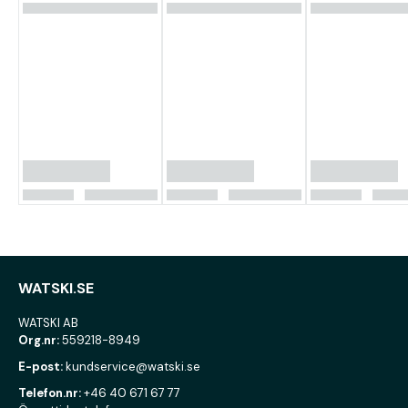
WATSKI.SE
WATSKI AB
Org.nr:
559218-8949
E-post:
kundservice@watski.se
Telefon.nr:
+46 40 671 67 77