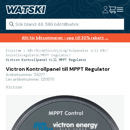
Allt för båtsommaren - upp till 30% rabatt →
Elsystem i båt
/
Strömförsörjning
/
Solpaneler till båt
/
Solcellsregulator
/
MPPT-regulator
/
Victron Kontrollpanel till MPPT Regulator
Victron Kontrollpanel till MPPT Regulator
Artikelnummer: 114277
Lev artikelnummer: 1251575
Victron