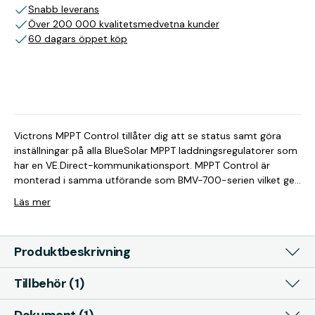
Snabb leverans
Över 200 000 kvalitetsmedvetna kunder
60 dagars öppet köp
Victrons MPPT Control tillåter dig att se status samt göra
inställningar på alla BlueSolar MPPT laddningsregulatorer som
har en VE.Direct-kommunikationsport. MPPT Control är
monterad i samma utförande som BMV-700-serien vilket ger
ett konsekvent och professionellt utseende till dina paneler
Läs mer
och systemövervakningsutrustningar. Om du enkelt vill sätta
upp MPPT Control på en vägg, istället för att ha den
integrerad i en panel eller borra hål i båten kan du köpa till en
Produktbeskrivning
monteringsbox, se tillbehör. Funktioner: 1. Se live
statusinformation, inklusive solenergiwatt, batterispänning,
Tillbehör (1)
laddningsström, belastningsström m.m. 2. Se historik A.
Samtliga värden B. 30 dagars historik 3. MPPT-inställningar