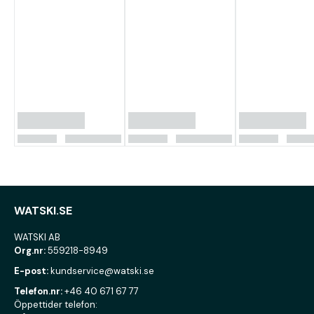
WATSKI.SE
WATSKI AB
Org.nr:
559218-8949
E-post:
kundservice@watski.se
Telefon.nr:
+46 40 671 67 77
Öppettider telefon: