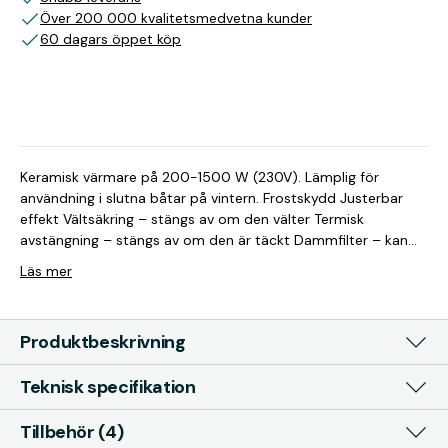
Över 200 000 kvalitetsmedvetna kunder
60 dagars öppet köp
Keramisk värmare på 200-1500 W (230V). Lämplig för
användning i slutna båtar på vintern. Frostskydd Justerbar
effekt Vältsäkring – stängs av om den välter Termisk
avstängning – stängs av om den är täckt Dammfilter – kan
tas bort och rengöras 16x13x21 cm
Läs mer
Produktbeskrivning
Teknisk specifikation
Tillbehör (4)