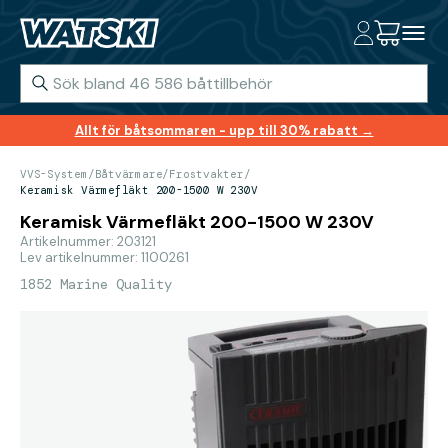
Allt för båtsommaren - upp till 30% rabatt →
VVS-System
/
Båtvärmare
/
Frostvakter
/
Keramisk Värmefläkt 200-1500 W 230V
Keramisk Värmefläkt 200-1500 W 230V
Artikelnummer: 203121
Lev artikelnummer: 1100261
1852 Marine Quality