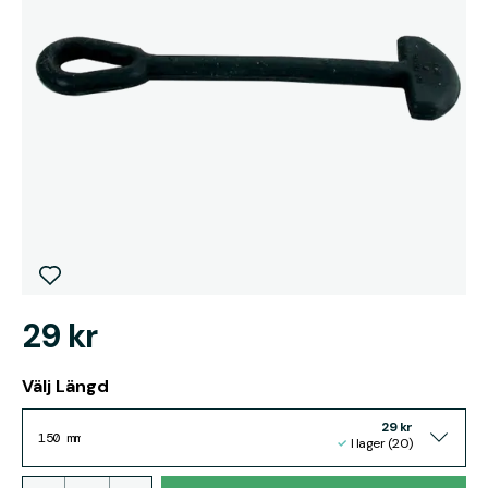
29 kr
Välj Längd
29 kr
150 mm
I lager (20)