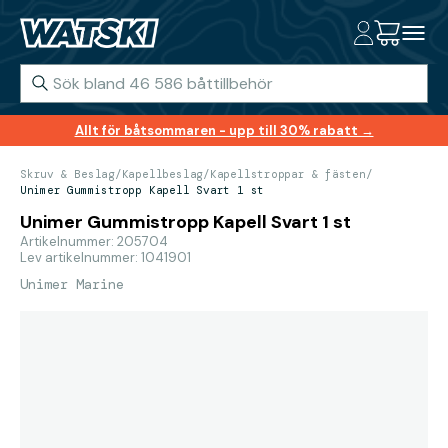
Allt för båtsommaren - upp till 30% rabatt →
Skruv & Beslag
/
Kapellbeslag
/
Kapellstroppar & fästen
/
Unimer Gummistropp Kapell Svart 1 st
Unimer Gummistropp Kapell Svart 1 st
Artikelnummer: 205704
Lev artikelnummer: 1041901
Unimer Marine