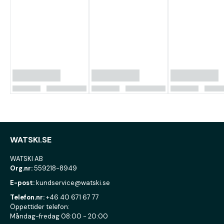
WATSKI.SE
WATSKI AB
Org.nr:
559218-8949
E-post:
kundservice@watski.se
Telefon.nr:
+46 40 671 67 77
Öppettider telefon:
Måndag-fredag 08:00 - 20:00