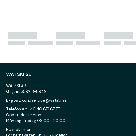
WATSKI.SE
WATSKI AB
Org.nr:
559218-8949
E-post:
kundservice@watski.se
Telefon.nr:
+46 40 671 67 77
Öppettider telefon:
Måndag-fredag 08:00 - 20:00
Huvudkontor:
Lockarpsvägen 6b, 213 76 Malmö