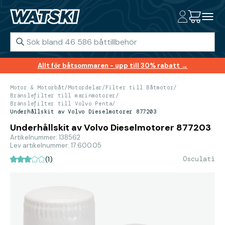
Allt för båtsommaren - upp till 30% rabatt →
Motor & Motorbåt
/
Motordelar
/
Filter till Båtmotor
/
Bränslefilter till marinmotorer
/
Bränslefilter till Volvo Penta
/
Underhållskit av Volvo Dieselmotorer 877203
Underhållskit av Volvo Dieselmotorer 877203
Artikelnummer: 138562
Lev artikelnummer: 17.600.05
Osculati
(1)