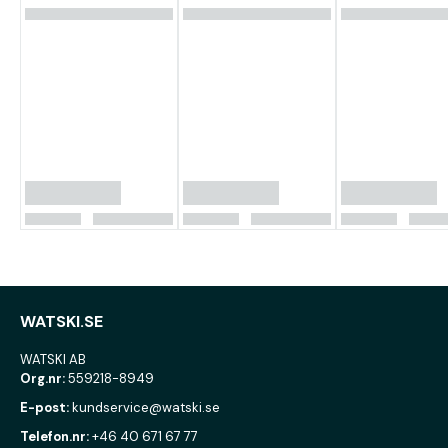
WATSKI.SE
WATSKI AB
Org.nr:
559218-8949
E-post:
kundservice@watski.se
Telefon.nr:
+46 40 671 67 77