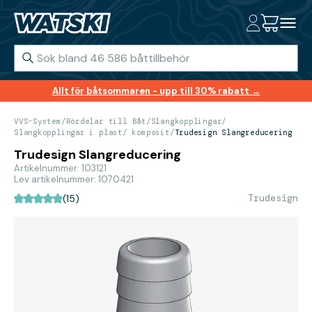
Allt för båtsommaren - upp till 30% rabatt →
VVS-System
/
Rördelar till Båt
/
Slangkopplingar
/
Slangkopplingar i plast/ komposit
/
Trudesign Slangreducering
Trudesign Slangreducering
Artikelnummer: 103121
Lev artikelnummer: 1070421
Trudesign
(15)