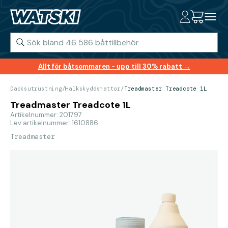
Allt för båtsommaren - upp till 30% rabatt →
Däcksutrustning
/
Halkskyddsmattor
/
Treadmaster Treadcote 1L
Treadmaster Treadcote 1L
Artikelnummer: 201797
Lev artikelnummer: 1610886
Treadmaster