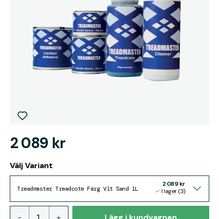
2 089 kr
Välj Variant
2 089 kr
Treadmaster Treadcote Färg Vit Sand 1L
I lager (3)
Lägg i kundvagnen