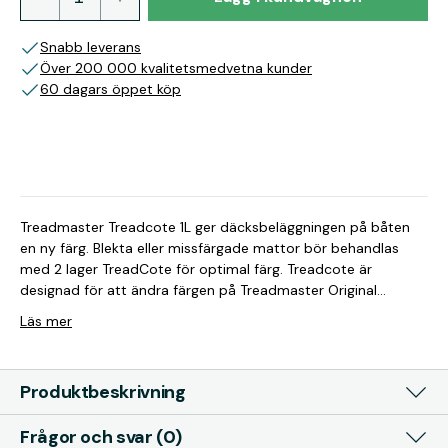
Snabb leverans
Över 200 000 kvalitetsmedvetna kunder
60 dagars öppet köp
Treadmaster Treadcote 1L ger däcksbeläggningen på båten
en ny färg. Blekta eller missfärgade mattor bör behandlas
med 2 lager TreadCote för optimal färg. Treadcote är
designad för att ändra färgen på Treadmaster Original
däckskydd om överdraget har blivit vinterbehandlat eller
Läs mer
fläckigt. Denna färg är lätt att applicera med full ytbehandling
och appliceringsdetaljer som visas på kartongen. Räckvidden
per liter är cirka 6m2 i ett lager. Det måste appliceras i 2
Produktbeskrivning
lager. Finns i färgerna: brun, grå, vit och blå
Frågor och svar (0)