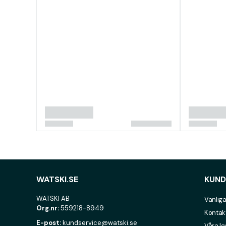
WATSKI.SE
KUND
WATSKI AB
Vanliga
Org.nr:
559218-8949
Kontak
E-post:
kundservice@watski.se
Våra l