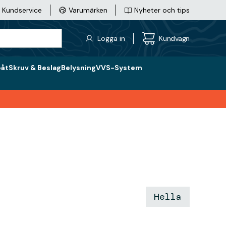
Kundservice
Varumärken
Nyheter och tips
Logga in
Kundvagn
båt
Skruv & Beslag
Belysning
VVS-System
Hella