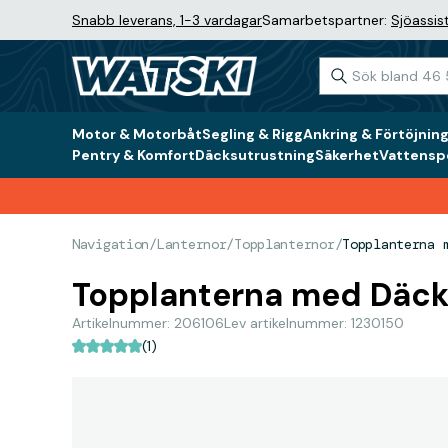
Snabb leverans, 1-3 vardagar
Samarbetspartner:
Sjöassis
Motor & Motorbåt
Segling & Rigg
Ankring & Förtöjnin
Pentry & Komfort
Däcksutrustning
Säkerhet
Vattenspo
Navigation
/
Lanternor
/
Topplanternor
/
Topplanterna 
Topplanterna med Däc
Artikelnummer: 206106
Lev artikelnummer: 1230150
(1)