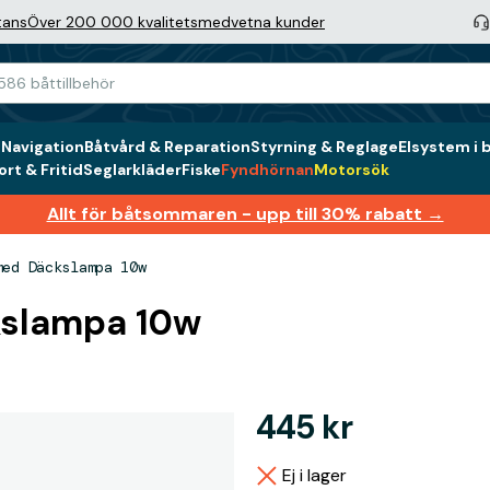
tans
Över 200 000 kvalitetsmedvetna kunder
g
Navigation
Båtvård & Reparation
Styrning & Reglage
Elsystem i 
rt & Fritid
Seglarkläder
Fiske
Fyndhörnan
Motorsök
Allt för båtsommaren - upp till 30% rabatt →
med Däckslampa 10w
kslampa 10w
445 kr
Ej i lager