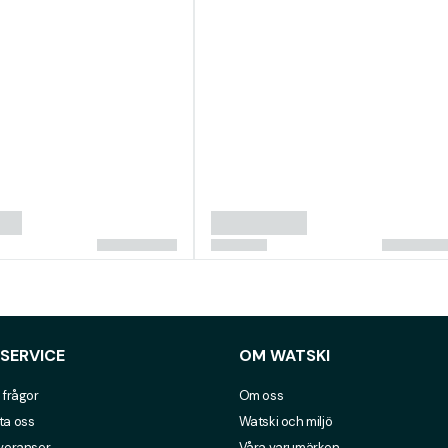
SERVICE
OM WATSKI
 frågor
Om oss
ta oss
Watski och miljö
everanser
Våra varumärken