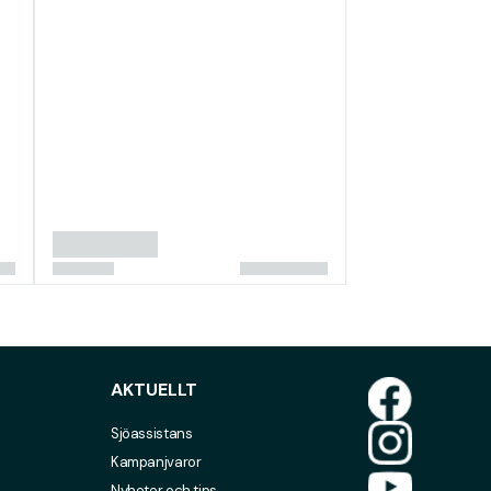
AKTUELLT
Sjöassistans
Kampanjvaror
Nyheter och tips